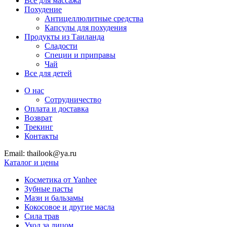
Все для массажа
Похудение
Антицеллюлитные средства
Капсулы для похудения
Продукты из Таиланда
Сладости
Специи и приправы
Чай
Все для детей
О нас
Сотрудничество
Оплата и доставка
Возврат
Трекинг
Контакты
Email: thailook@ya.ru
Каталог и цены
Косметика от Yanhee
Зубные пасты
Мази и бальзамы
Кокосовое и другие масла
Сила трав
Уход за лицом