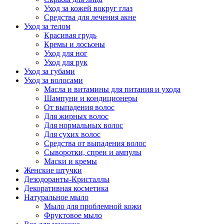
Уход за кожей вокруг глаз
Средства для лечения акне
Уход за телом
Красивая грудь
Кремы и лосьоны
Уход для ног
Уход для рук
Уход за губами
Уход за волосами
Масла и витамины для питания и ухода
Шампуни и кондиционеры
От выпадения волос
Для жирных волос
Для нормальных волос
Для сухих волос
Средства от выпадения волос
Сыворотки, спреи и ампулы
Маски и кремы
Женские штучки
Дезодоранты-Кристаллы
Декоративная косметика
Натуральное мыло
Мыло для проблемной кожи
Фруктовое мыло