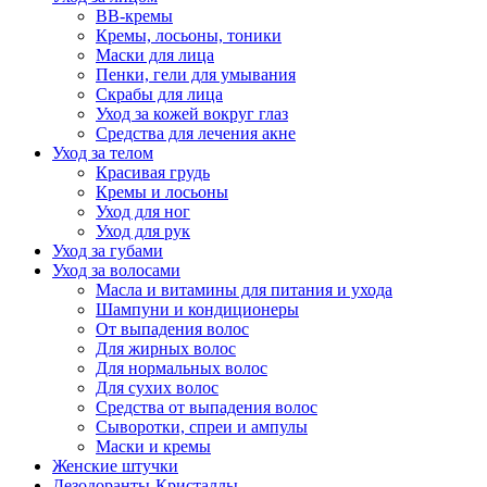
BB-кремы
Кремы, лосьоны, тоники
Маски для лица
Пенки, гели для умывания
Скрабы для лица
Уход за кожей вокруг глаз
Средства для лечения акне
Уход за телом
Красивая грудь
Кремы и лосьоны
Уход для ног
Уход для рук
Уход за губами
Уход за волосами
Масла и витамины для питания и ухода
Шампуни и кондиционеры
От выпадения волос
Для жирных волос
Для нормальных волос
Для сухих волос
Средства от выпадения волос
Сыворотки, спреи и ампулы
Маски и кремы
Женские штучки
Дезодоранты-Кристаллы