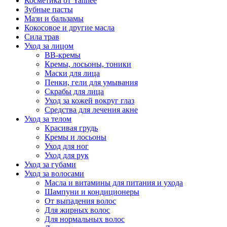
Косметика от Yanhee
Зубные пасты
Мази и бальзамы
Кокосовое и другие масла
Сила трав
Уход за лицом
BB-кремы
Кремы, лосьоны, тоники
Маски для лица
Пенки, гели для умывания
Скрабы для лица
Уход за кожей вокруг глаз
Средства для лечения акне
Уход за телом
Красивая грудь
Кремы и лосьоны
Уход для ног
Уход для рук
Уход за губами
Уход за волосами
Масла и витамины для питания и ухода
Шампуни и кондиционеры
От выпадения волос
Для жирных волос
Для нормальных волос