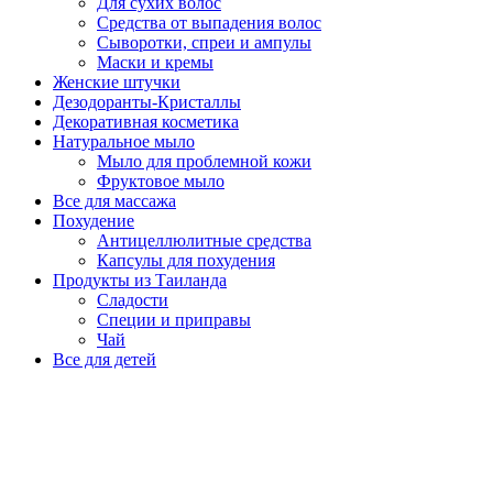
Для сухих волос
Средства от выпадения волос
Сыворотки, спреи и ампулы
Маски и кремы
Женские штучки
Дезодоранты-Кристаллы
Декоративная косметика
Натуральное мыло
Мыло для проблемной кожи
Фруктовое мыло
Все для массажа
Похудение
Антицеллюлитные средства
Капсулы для похудения
Продукты из Таиланда
Сладости
Специи и приправы
Чай
Все для детей