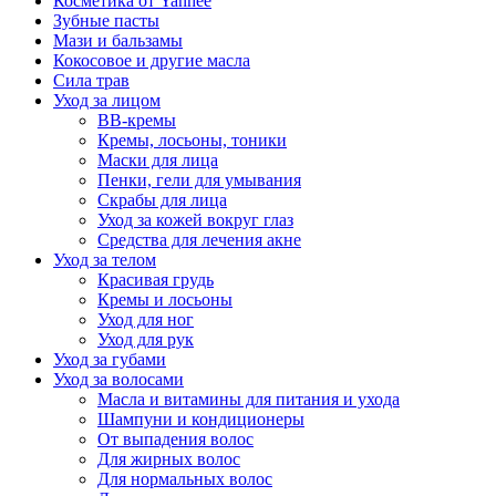
Косметика от Yanhee
Зубные пасты
Мази и бальзамы
Кокосовое и другие масла
Сила трав
Уход за лицом
BB-кремы
Кремы, лосьоны, тоники
Маски для лица
Пенки, гели для умывания
Скрабы для лица
Уход за кожей вокруг глаз
Средства для лечения акне
Уход за телом
Красивая грудь
Кремы и лосьоны
Уход для ног
Уход для рук
Уход за губами
Уход за волосами
Масла и витамины для питания и ухода
Шампуни и кондиционеры
От выпадения волос
Для жирных волос
Для нормальных волос