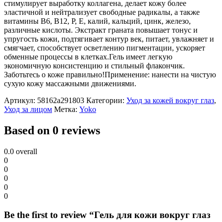
стимулирует выработку коллагена, делает кожу более
эластичной и нейтрализует свободные радикалы, а также
витамины В6, В12, Р, Е, калий, кальций, цинк, железо,
различные кислоты. Экстракт граната повышает тонус и
упругость кожи, подтягивает контур век, питает, увлажняет и
смягчает, способствует осветлению пигментации, ускоряет
обменные процессы в клетках.Гель имеет легкую
экономичную консистенцию и стильный флакончик.
Заботьтесь о коже правильно!Применение: нанести на чистую
сухую кожу массажными движениями.
Артикул:
58162a291803
Категории:
Уход за кожей вокруг глаз
,
Уход за лицом
Метка:
Yoko
Based on 0 reviews
0.0
overall
0
0
0
0
0
Be the first to review “Гель для кожи вокруг глаз