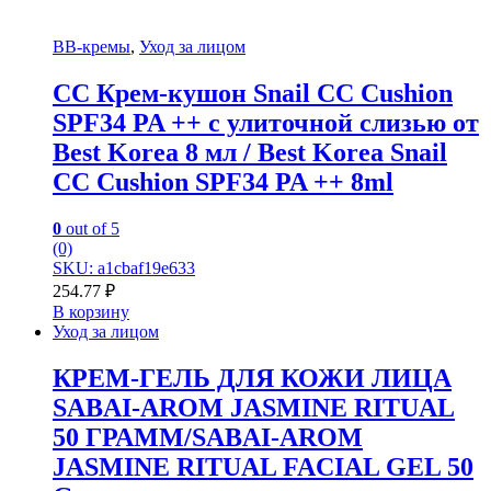
BB-кремы
,
Уход за лицом
CC Крем-кушон Snail CC Cushion
SPF34 PA ++ с улиточной слизью от
Best Korea 8 мл / Best Korea Snail
CC Cushion SPF34 PA ++ 8ml
0
out of 5
(0)
SKU: a1cbaf19e633
254.77
₽
В корзину
Уход за лицом
КРЕМ-ГЕЛЬ ДЛЯ КОЖИ ЛИЦА
SABAI-AROM JASMINE RITUAL
50 ГРАММ/SABAI-AROM
JASMINE RITUAL FACIAL GEL 50