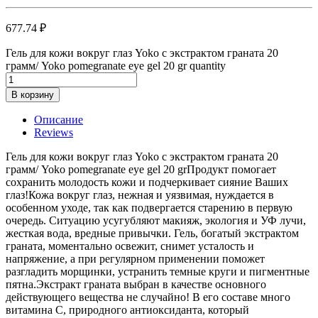
677.74
₽
Гель для кожи вокруг глаз Yoko с экстрактом граната 20
грамм/ Yoko pomegranate eye gel 20 gr quantity
В корзину
Описание
Reviews
Гель для кожи вокруг глаз Yoko с экстрактом граната 20
грамм/ Yoko pomegranate eye gel 20 grПродукт помогает
сохранить молодость кожи и подчеркивает сияние Ваших
глаз!Кожа вокруг глаз, нежная и уязвимая, нуждается в
особенном уходе, так как подвергается старению в первую
очередь. Ситуацию усугубляют макияж, экология и УФ лучи,
жесткая вода, вредные привычки. Гель, богатый экстрактом
граната, моментально освежит, снимет усталость и
напряжение, а при регулярном применении поможет
разгладить морщинки, устранить темные круги и пигментные
пятна.Экстракт граната выбран в качестве основного
действующего вещества не случайно! В его составе много
витамина С, природного антиоксиданта, который