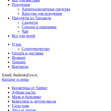
Все для массажа
Похудение
Антицеллюлитные средства
Капсулы для похудения
Продукты из Таиланда
Сладости
Специи и приправы
Чай
Все для детей
О нас
Сотрудничество
Оплата и доставка
Возврат
Трекинг
Контакты
Email: thailook@ya.ru
Каталог и цены
Косметика от Yanhee
Зубные пасты
Мази и бальзамы
Кокосовое и другие масла
Сила трав
Уход за лицом