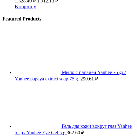
1,328.40
₽
1,912.13
₽
В корзину
Featured Products
Мыло с папайей Yanhee 75 gr /
Yanhee papaya extract soap 75 g.
290.61
₽
Гель для кожи вокруг глаз Yanhee
5 гр / Yanhee Eye Gel 5 g
362.60
₽