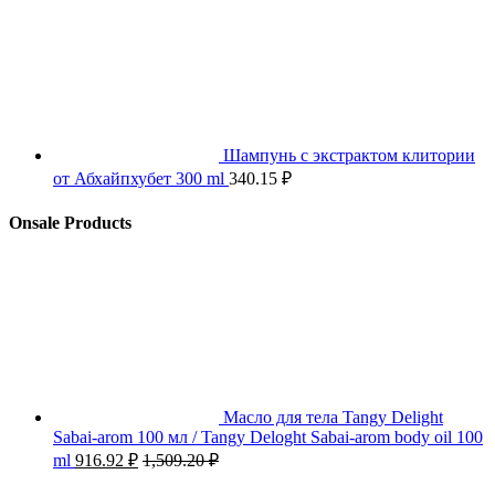
Шампунь с экстрактом клитории
от Абхайпхубет 300 ml
340.15
₽
Onsale Products
Масло для тела Tangy Delight
Sabai-arom 100 мл / Tangy Deloght Sabai-arom body oil 100
ml
916.92
₽
1,509.20
₽