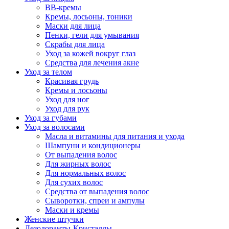
BB-кремы
Кремы, лосьоны, тоники
Маски для лица
Пенки, гели для умывания
Скрабы для лица
Уход за кожей вокруг глаз
Средства для лечения акне
Уход за телом
Красивая грудь
Кремы и лосьоны
Уход для ног
Уход для рук
Уход за губами
Уход за волосами
Масла и витамины для питания и ухода
Шампуни и кондиционеры
От выпадения волос
Для жирных волос
Для нормальных волос
Для сухих волос
Средства от выпадения волос
Сыворотки, спреи и ампулы
Маски и кремы
Женские штучки
Дезодоранты-Кристаллы