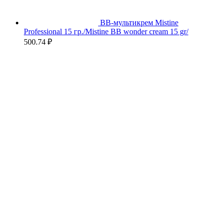
BB-мультикрем Mistine
Professional 15 гр./Mistine BB wonder cream 15 gr/
500.74
₽