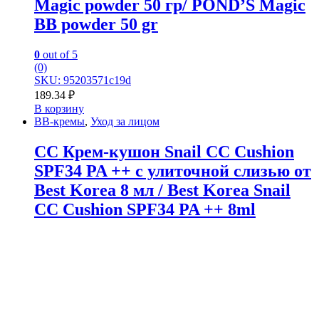
Magic powder 50 гр/ POND’S Magic
BB powder 50 gr
0
out of 5
(0)
SKU: 95203571c19d
189.34
₽
В корзину
BB-кремы
,
Уход за лицом
CC Крем-кушон Snail CC Cushion
SPF34 PA ++ с улиточной слизью от
Best Korea 8 мл / Best Korea Snail
CC Cushion SPF34 PA ++ 8ml