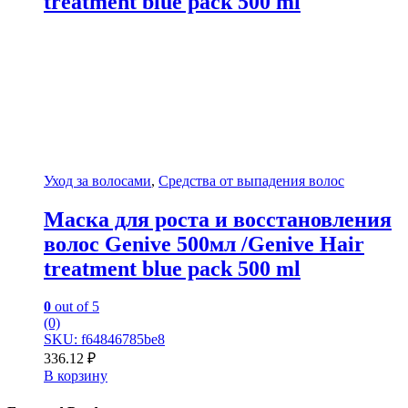
treatment blue pack 500 ml
Уход за волосами
,
Средства от выпадения волос
Маска для роста и восстановления
волос Genive 500мл /Genive Hair
treatment blue pack 500 ml
0
out of 5
(0)
SKU: f64846785be8
336.12
₽
В корзину