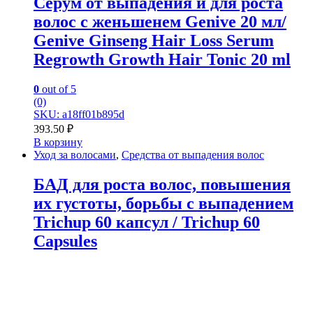
Серум от выпадения и для роста
волос с женьшенем Genive 20 мл/
Genive Ginseng Hair Loss Serum
Regrowth Growth Hair Tonic 20 ml
0
out of 5
(0)
SKU: a18ff01b895d
393.50
₽
В корзину
Уход за волосами
,
Средства от выпадения волос
БАД для роста волос, повышения
их густоты, борьбы с выпадением
Trichup 60 капсул / Trichup 60
Capsules