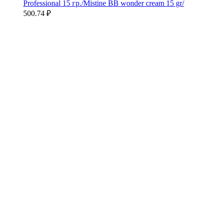
Professional 15 гр./Mistine BB wonder cream 15 gr/
500.74
₽