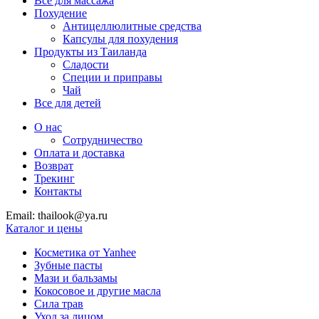
Все для массажа
Похудение
Антицеллюлитные средства
Капсулы для похудения
Продукты из Таиланда
Сладости
Специи и приправы
Чай
Все для детей
О нас
Сотрудничество
Оплата и доставка
Возврат
Трекинг
Контакты
Email: thailook@ya.ru
Каталог и цены
Косметика от Yanhee
Зубные пасты
Мази и бальзамы
Кокосовое и другие масла
Сила трав
Уход за лицом