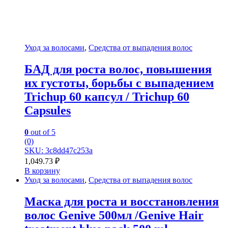
Уход за волосами
,
Средства от выпадения волос
БАД для роста волос, повышения
их густоты, борьбы с выпадением
Trichup 60 капсул / Trichup 60
Capsules
0
out of 5
(0)
SKU: 3c8dd47c253a
1,049.73
₽
В корзину
Уход за волосами
,
Средства от выпадения волос
Маска для роста и восстановления
волос Genive 500мл /Genive Hair