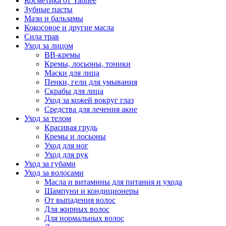
Косметика от Yanhee
Зубные пасты
Мази и бальзамы
Кокосовое и другие масла
Сила трав
Уход за лицом
BB-кремы
Кремы, лосьоны, тоники
Маски для лица
Пенки, гели для умывания
Скрабы для лица
Уход за кожей вокруг глаз
Средства для лечения акне
Уход за телом
Красивая грудь
Кремы и лосьоны
Уход для ног
Уход для рук
Уход за губами
Уход за волосами
Масла и витамины для питания и ухода
Шампуни и кондиционеры
От выпадения волос
Для жирных волос
Для нормальных волос