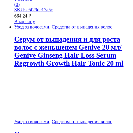
(0)
SKU: e5f29dc17a5c
664.24
₽
В корзину
Уход за волосами
,
Средства от выпадения волос
Серум от выпадения и для роста
волос с женьшенем Genive 20 мл/
Genive Ginseng Hair Loss Serum
Regrowth Growth Hair Tonic 20 ml
Уход за волосами
,
Средства от выпадения волос