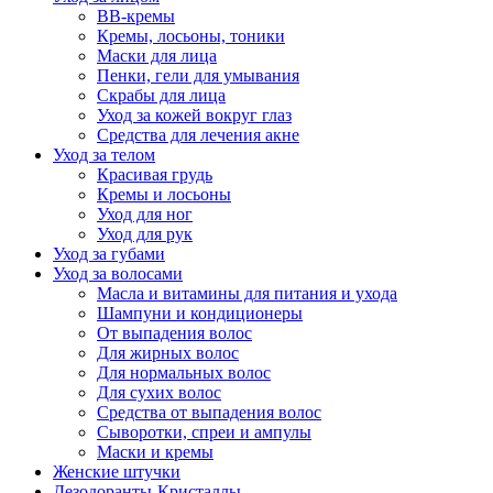
BB-кремы
Кремы, лосьоны, тоники
Маски для лица
Пенки, гели для умывания
Скрабы для лица
Уход за кожей вокруг глаз
Средства для лечения акне
Уход за телом
Красивая грудь
Кремы и лосьоны
Уход для ног
Уход для рук
Уход за губами
Уход за волосами
Масла и витамины для питания и ухода
Шампуни и кондиционеры
От выпадения волос
Для жирных волос
Для нормальных волос
Для сухих волос
Средства от выпадения волос
Сыворотки, спреи и ампулы
Маски и кремы
Женские штучки
Дезодоранты-Кристаллы