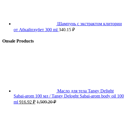
Шампунь с экстрактом клитории
от Абхайпхубет 300 ml
340.15
₽
Onsale Products
Масло для тела Tangy Delight
Sabai-arom 100 мл / Tangy Deloght Sabai-arom body oil 100
ml
916.92
₽
1,509.20
₽