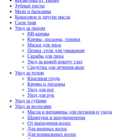
Косметика от Yanhee
Зубные пасты
Мази и бальзамы
Кокосовое и другие масла
Сила трав
Уход за лицом
BB-кремы
Кремы, лосьоны, тоники
Маски для лица
Пенки, гели для умывания
Скрабы для лица
Уход за кожей вокруг глаз
Средства для лечения акне
Уход за телом
Красивая грудь
Кремы и лосьоны
Уход для ног
Уход для рук
Уход за губами
Уход за волосами
Масла и витамины для питания и ухода
Шампуни и кондиционеры
От выпадения волос
Для жирных волос
Для нормальных волос