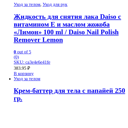
Уход за телом
,
Уход для рук
Жидкость для снятия лака Daiso с
витамином Е и маслом жожоба
«Лимон» 100 ml / Daiso Nail Polish
Remover Lemon
0
out of 5
(0)
SKU: ca3e4e6e41fe
383.95
₽
В корзину
Уход за телом
Крем-баттер для тела с папайей 250
гр.