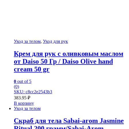
Уход за телом
,
Уход для рук
Крем для рук с оливковым маслом
от Daiso 50 Гр / Daiso Olive hand
cream 50 gr
0
out of 5
(0)
SKU: c8cc2e2543b3
383.95
₽
В корзину
Уход за телом
Скраб для тела Sabai-arom Jasmine
Ritual 200 грамм/Sabai-Arom