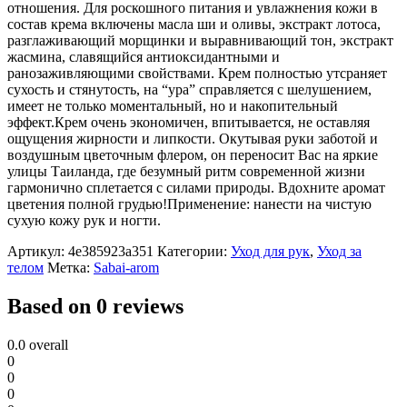
отношения. Для роскошного питания и увлажнения кожи в
состав крема включены масла ши и оливы, экстракт лотоса,
разглаживающий морщинки и выравнивающий тон, экстракт
жасмина, славящийся антиоксидантными и
ранозаживляющими свойствами. Крем полностью утсраняет
сухость и стянутость, на “ура” справляется с шелушением,
имеет не только моментальный, но и накопительный
эффект.Крем очень экономичен, впитывается, не оставляя
ощущения жирности и липкости. Окутывая руки заботой и
воздушным цветочным флером, он переносит Вас на яркие
улицы Таиланда, где безумный ритм современной жизни
гармонично сплетается с силами природы. Вдохните аромат
цветения полной грудью!Применение: нанести на чистую
сухую кожу рук и ногти.
Артикул:
4e385923a351
Категории:
Уход для рук
,
Уход за
телом
Метка:
Sabai-arom
Based on 0 reviews
0.0
overall
0
0
0