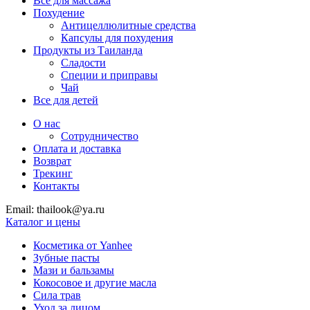
Все для массажа
Похудение
Антицеллюлитные средства
Капсулы для похудения
Продукты из Таиланда
Сладости
Специи и приправы
Чай
Все для детей
О нас
Сотрудничество
Оплата и доставка
Возврат
Трекинг
Контакты
Email: thailook@ya.ru
Каталог и цены
Косметика от Yanhee
Зубные пасты
Мази и бальзамы
Кокосовое и другие масла
Сила трав
Уход за лицом