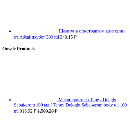
Шампунь с экстрактом клитории
от Абхайпхубет 300 ml
340.15
₽
Onsale Products
Масло для тела Tangy Delight
Sabai-arom 100 мл / Tangy Deloght Sabai-arom body oil 100
ml
916.92
₽
1,509.20
₽