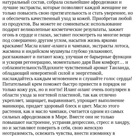
натуральный состав, собрала сильнейшие афродизиаки и
лучшие экстракты, которые позволяют каждой женщине не
только повысить свою притягательность и стать увереннее, но
и обеспечить качественный уход за кожей. Приобретая любой
из продуктов, Вы можете не сомневаться: использование
подарит великолепные косметические результаты, зажжет
огонь в сердце и глазах, заставит посмотреть на многие вещи
под совершенно другим углом, насытив жизнь яркими
красками! Масла иланг-иланга и чампаки, экстракты лотоса,
жасмина и индийском мушмулы глубоко увлажняют,
разглаживают и питают кожу, улучшая ее барьерные функции
и ускоряя регенерацию, моментально даря Вам комфорт… и
соблазнительность!Вдохните чувственный аромат Таиланда,
обладающий невероятной силой и энергетикой,
наслаждайтесь каждым мгновением и слушайте голос сердца!
Питательный крем поможет быстро привести в порядок не
только кожу рук, но и ногти! Иланг-иланг очень популярен в
области ухода за ногтевой пластиной, так как отлично
укрепляет, защищает, выравнивает, упрощает выполнение
маникюра, придает здоровый блеск и цвет. Масло этого
растения, как и масло чампаки, считается одним из самых
сильных афродизиаков в Мире. Вместе они не только
повышают настроение, устраняя депрессию, стресс и хандру,
но и заставляют поверить в себя, свою женскую
неотразимость, освежить чувства, внести изюминку в