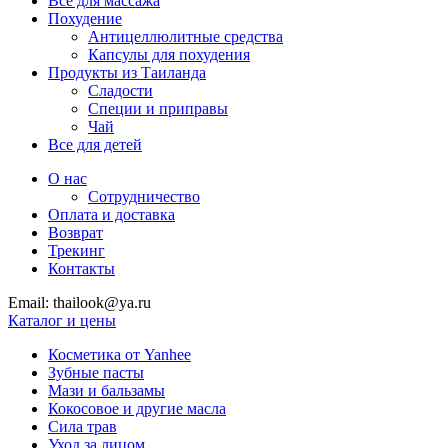
Все для массажа
Похудение
Антицеллюлитные средства
Капсулы для похудения
Продукты из Таиланда
Сладости
Специи и приправы
Чай
Все для детей
О нас
Сотрудничество
Оплата и доставка
Возврат
Трекинг
Контакты
Email: thailook@ya.ru
Каталог и цены
Косметика от Yanhee
Зубные пасты
Мази и бальзамы
Кокосовое и другие масла
Сила трав
Уход за лицом