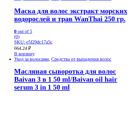
Маска для волос экстракт морских
водорослей и трав WanThai 250 гр.
0
out of 5
(0)
SKU: e5f29dc17a5c
664.24
₽
В корзину
Уход за волосами
,
Средства от выпадения волос
Масляная сыворотка для волос
Baivan 3 в 1 50 ml/Baivan oil hair
serum 3 in 1 50 ml