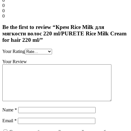
0
0
0
0
Be the first to review “Крем Rice Milk для
мягкости волос 220 ml/PURETE Rice Milk Cream
for hair 220 ml/”
Your Rating
Your Review
Name
*
Email
*