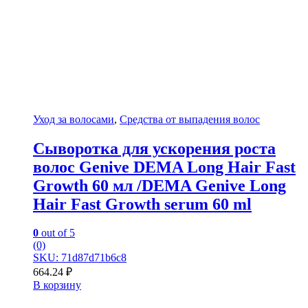
Уход за волосами
,
Средства от выпадения волос
Сыворотка для ускорения роста
волос Genive DEMA Long Hair Fast
Growth 60 мл /DEMA Genive Long
Hair Fast Growth serum 60 ml
0
out of 5
(0)
SKU: 71d87d71b6c8
664.24
₽
В корзину