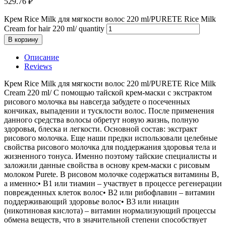
529.76
₽
Крем Rice Milk для мягкости волос 220 ml/PURETE Rice Milk
Cream for hair 220 ml/ quantity
В корзину
Описание
Reviews
Крем Rice Milk для мягкости волос 220 ml/PURETE Rice Milk
Cream 220 ml/ С помощью тайской крем-маски с экстрактом
рисового молочка вы навсегда забудете о посеченных
кончиках, выпадении и тусклости волос. После применения
данного средства волосы обретут новую жизнь, полную
здоровья, блеска и легкости. Основной состав: экстракт
рисового молочка. Еще наши предки использовали целебные
свойства рисового молочка для поддержания здоровья тела и
жизненного тонуса. Именно поэтому тайские специалисты и
заложили данные свойства в основу крем-маски с рисовым
молоком Purete. В рисовом молочке содержаться витамины В,
а именно:• В1 или тиамин – участвует в процессе регенерации
поврежденных клеток волос• В2 или рибофлавин – витамин
поддерживающий здоровье волос• В3 или ниацин
(никотиновая кислота) – витамин нормализующий процессы
обмена веществ, что в значительной степени способствует