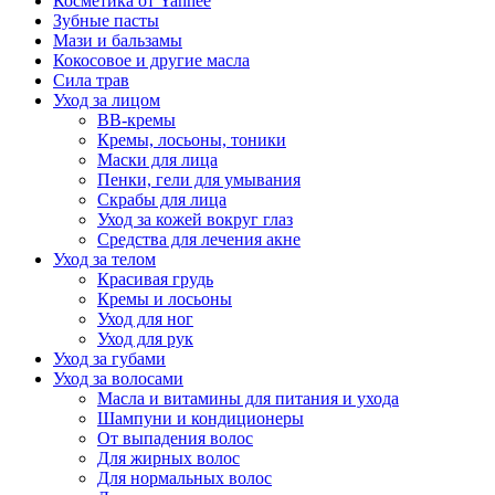
Косметика от Yanhee
Зубные пасты
Мази и бальзамы
Кокосовое и другие масла
Сила трав
Уход за лицом
BB-кремы
Кремы, лосьоны, тоники
Маски для лица
Пенки, гели для умывания
Скрабы для лица
Уход за кожей вокруг глаз
Средства для лечения акне
Уход за телом
Красивая грудь
Кремы и лосьоны
Уход для ног
Уход для рук
Уход за губами
Уход за волосами
Масла и витамины для питания и ухода
Шампуни и кондиционеры
От выпадения волос
Для жирных волос
Для нормальных волос