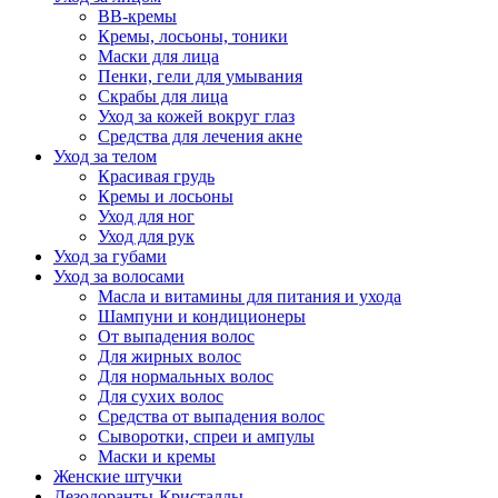
BB-кремы
Кремы, лосьоны, тоники
Маски для лица
Пенки, гели для умывания
Скрабы для лица
Уход за кожей вокруг глаз
Средства для лечения акне
Уход за телом
Красивая грудь
Кремы и лосьоны
Уход для ног
Уход для рук
Уход за губами
Уход за волосами
Масла и витамины для питания и ухода
Шампуни и кондиционеры
От выпадения волос
Для жирных волос
Для нормальных волос
Для сухих волос
Средства от выпадения волос
Сыворотки, спреи и ампулы
Маски и кремы
Женские штучки
Дезодоранты-Кристаллы