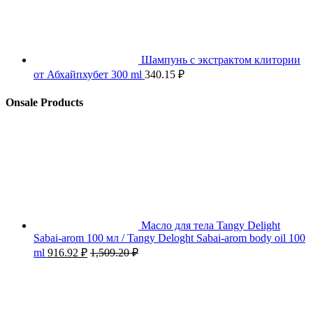
Шампунь с экстрактом клитории
от Абхайпхубет 300 ml
340.15
₽
Onsale Products
Масло для тела Tangy Delight
Sabai-arom 100 мл / Tangy Deloght Sabai-arom body oil 100
ml
916.92
₽
1,509.20
₽