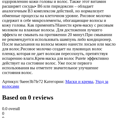
оздоровлению кожи головы и волос. Также этот витамин
расширяет сосуды• В6 или пиридоксин – обладает
аналогичным В3 комплексом действий, но нормализует
обменные процессы на клеточном уровне. Рисовое молочко
содержит в себе микроэлементы, обогащающие волосы и
кожу головы. Как применять?Нанести крем-маску с рисовым
молоком на влажные волосы. Для достижения лучшего
эффекта не смывать на протяжении 20 минут.При смывании
не рекомендуется использовать шампунь либо кондиционер.
После высыхания на волосы можно нанести лосьон или масло
для волос.Рисовое молочко создает на луковицах волос
пленку, которая не дает волосам пересохнуть, препятствуя
испарению влаги.Крем-маска для волос Purete эффективно
действует на состояние волос. Уже после первого
использования вы отметите значительное улучшение
состояния волос.
Артикул:
9aeee3b7fe72
Категории:
Маски и кремы
,
Уход за
волосами
Based on 0 reviews
0.0
overall
0