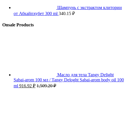
Шампунь с экстрактом клитории
от Абхайпхубет 300 ml
340.15
₽
Onsale Products
Масло для тела Tangy Delight
Sabai-arom 100 мл / Tangy Deloght Sabai-arom body oil 100
ml
916.92
₽
1,509.20
₽