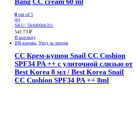
Bang CC cream 60 ml
0
out of 5
(0)
SKU: 5fefd00eb31c
541.73
₽
В корзину
BB-кремы
,
Уход за лицом
CC Крем-кушон Snail CC Cushion
SPF34 PA ++ с улиточной слизью от
Best Korea 8 мл / Best Korea Snail
CC Cushion SPF34 PA ++ 8ml