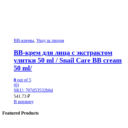
BB-кремы
,
Уход за лицом
BB-крем для лица с экстрактом
улитки 50 ml / Snail Care BB cream
50 ml/
0
out of 5
(0)
SKU: 707d53532b6d
541.73
₽
В корзину
Featured Products