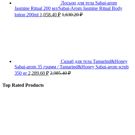
Лосьон для тела Sabai-arom
Jasmine Ritual 200 мл/Sabai-Arom Jasmine Ritual Body
lotion 200ml
1,058.40
₽
1,630.20
₽
Скраб для тела Tamarind&Honey
Sabai-arom 35 грамм / Tamarind&Honey Sabai-arom scrub
350 gr
2,289.60
₽
2,985.40
₽
Top Rated Products