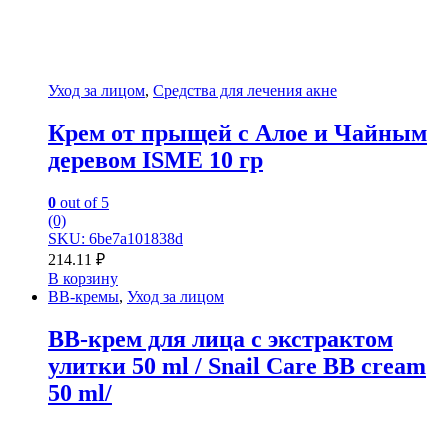
Уход за лицом
,
Средства для лечения акне
Крем от прыщей с Алое и Чайным
деревом ISME 10 гр
0
out of 5
(0)
SKU: 6be7a101838d
214.11
₽
В корзину
BB-кремы
,
Уход за лицом
BB-крем для лица с экстрактом
улитки 50 ml / Snail Care BB cream
50 ml/