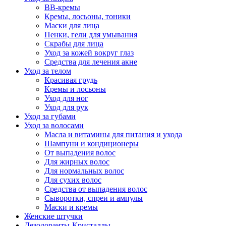
BB-кремы
Кремы, лосьоны, тоники
Маски для лица
Пенки, гели для умывания
Скрабы для лица
Уход за кожей вокруг глаз
Средства для лечения акне
Уход за телом
Красивая грудь
Кремы и лосьоны
Уход для ног
Уход для рук
Уход за губами
Уход за волосами
Масла и витамины для питания и ухода
Шампуни и кондиционеры
От выпадения волос
Для жирных волос
Для нормальных волос
Для сухих волос
Средства от выпадения волос
Сыворотки, спреи и ампулы
Маски и кремы
Женские штучки
Дезодоранты-Кристаллы