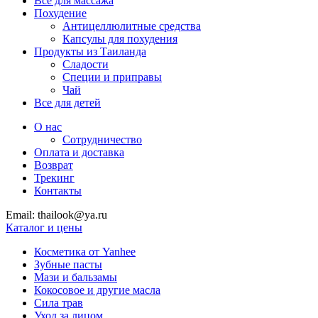
Все для массажа
Похудение
Антицеллюлитные средства
Капсулы для похудения
Продукты из Таиланда
Сладости
Специи и приправы
Чай
Все для детей
О нас
Сотрудничество
Оплата и доставка
Возврат
Трекинг
Контакты
Email: thailook@ya.ru
Каталог и цены
Косметика от Yanhee
Зубные пасты
Мази и бальзамы
Кокосовое и другие масла
Сила трав
Уход за лицом