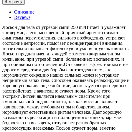
В корзину
Описание
Reviews
Лосьон для тела от угревой сыпи 250 ml/Питает и увлажняет
эпидермис, а его насыщенный приятный аромат снимает
симптомы переутомления, сильного возбуждения, устраняет
состояние депрессии, помогает с концентрацией внимания,
значительно повышает физическую и умственную активность.
Лосьон предназначен для людей с заметно жирным типом
кожи, акне, при угревой сыпи, болезненных воспалениях, и
при обильном потоотделении.Он является эффективным и не
дорогим средством для борьбы с потоотделением, т.к.
нормализует секрецию наших сальных желез и устраняет
неприятный запах тела. Способен оказывать релаксирующее и
хорошо успокаивающее действие, используется при нервных
расстройствах, значительно сужает поры. Кроме того,
экстракт Литсеи является идеальным спасителем при
эмоциональной подавленности, так как восстанавливает
равновесие между глубоким сном и бодрствованием,
нормализует естественные ритмы человека. Дает хорошую
возможность релаксации и полноценного отдыха, заряжает
бодростью на весь день, отпугивает разнообразных
кровососущих насекомых.Лосьон сужает поры, заметно