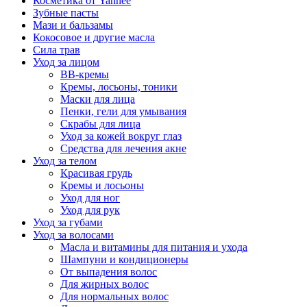
Косметика от Yanhee
Зубные пасты
Мази и бальзамы
Кокосовое и другие масла
Сила трав
Уход за лицом
BB-кремы
Кремы, лосьоны, тоники
Маски для лица
Пенки, гели для умывания
Скрабы для лица
Уход за кожей вокруг глаз
Средства для лечения акне
Уход за телом
Красивая грудь
Кремы и лосьоны
Уход для ног
Уход для рук
Уход за губами
Уход за волосами
Масла и витамины для питания и ухода
Шампуни и кондиционеры
От выпадения волос
Для жирных волос
Для нормальных волос