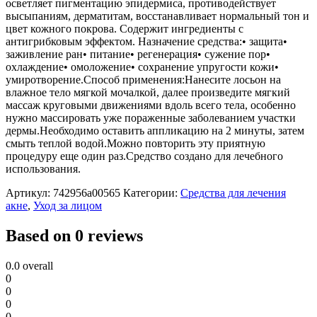
осветляет пигментацию эпидермиса, противодействует
высыпаниям, дерматитам, восстанавливает нормальный тон и
цвет кожного покрова. Содержит ингредиенты с
антигрибковым эффектом. Назначение средства:• защита•
заживление ран• питание• регенерация• сужение пор•
охлаждение• омоложение• сохранение упругости кожи•
умиротворение.Способ применения:Нанесите лосьон на
влажное тело мягкой мочалкой, далее произведите мягкий
массаж круговыми движениями вдоль всего тела, особенно
нужно массировать уже пораженные заболеванием участки
дермы.Необходимо оставить аппликацию на 2 минуты, затем
смыть теплой водой.Можно повторить эту приятную
процедуру еще один раз.Средство создано для лечебного
использования.
Артикул:
742956a00565
Категории:
Средства для лечения
акне
,
Уход за лицом
Based on 0 reviews
0.0
overall
0
0
0
0