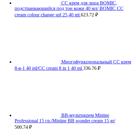
СС крем для лица BOMIC,
подстраивающийся под тон кожи 40 мл/ BOMIC CC
cream colour change spf 25 40 ml
623.72
₽
Многофункциональный СС крем
8-в-1 40 ml/CC cream 8 in 1 40 ml
336.76
₽
BB-мультикрем Mistine
Professional 15 гр./Mistine BB wonder cream 15 gr/
500.74
₽