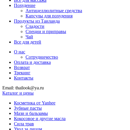
Все для массажа
Похудение
Антицеллюлитные средства
Капсулы для похудения
Продукты из Таиланда
Сладости
Специи и приправы
Чай
Все для детей
О нас
Сотрудничество
Оплата и доставка
Возврат
Трекинг
Контакты
Email: thailook@ya.ru
Каталог и цены
Косметика от Yanhee
Зубные пасты
Мази и бальзамы
Кокосовое и другие масла
Сила трав
Уход за лицом