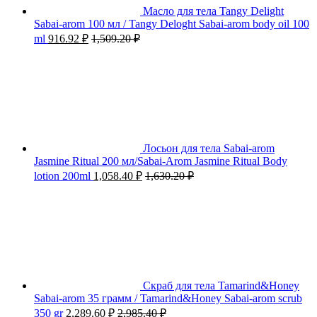
Масло для тела Tangy Delight
Sabai-arom 100 мл / Tangy Deloght Sabai-arom body oil 100
ml
916.92
₽
1,509.20
₽
Лосьон для тела Sabai-arom
Jasmine Ritual 200 мл/Sabai-Arom Jasmine Ritual Body
lotion 200ml
1,058.40
₽
1,630.20
₽
Скраб для тела Tamarind&Honey
Sabai-arom 35 грамм / Tamarind&Honey Sabai-arom scrub
350 gr
2,289.60
₽
2,985.40
₽