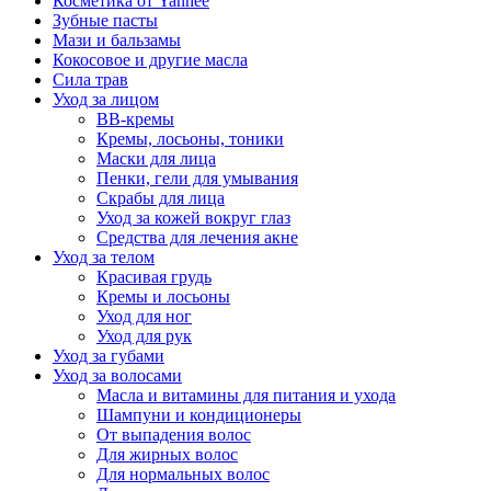
Косметика от Yanhee
Зубные пасты
Мази и бальзамы
Кокосовое и другие масла
Сила трав
Уход за лицом
BB-кремы
Кремы, лосьоны, тоники
Маски для лица
Пенки, гели для умывания
Скрабы для лица
Уход за кожей вокруг глаз
Средства для лечения акне
Уход за телом
Красивая грудь
Кремы и лосьоны
Уход для ног
Уход для рук
Уход за губами
Уход за волосами
Масла и витамины для питания и ухода
Шампуни и кондиционеры
От выпадения волос
Для жирных волос
Для нормальных волос