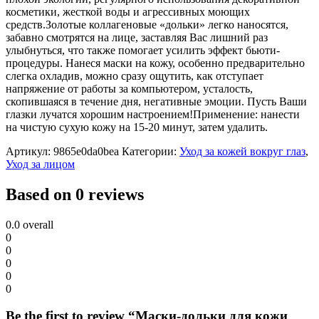
косметики, жесткой воды и агрессивных моющих
средств.Золотые коллагеновые «дольки» легко наносятся,
забавно смотрятся на лице, заставляя Вас лишний раз
улыбнуться, что также помогает усилить эффект бьюти-
процедуры. Нанеся маски на кожу, особенно предварительно
слегка охладив, можно сразу ощутить, как отступает
напряжение от работы за компьютером, усталость,
скопившаяся в течение дня, негативные эмоции. Пусть Ваши
глазки лучатся хорошим настроением!Применение: нанести
на чистую сухую кожу на 15-20 минут, затем удалить.
Артикул:
9865e0da0bea
Категории:
Уход за кожей вокруг глаз
,
Уход за лицом
Based on 0 reviews
0.0
overall
0
0
0
0
0
Be the first to review “Маски-дольки для кожи