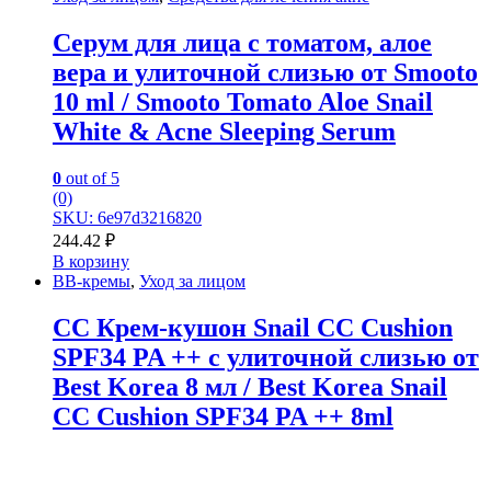
Серум для лица с томатом, алое
вера и улиточной слизью от Smooto
10 ml / Smooto Tomato Aloe Snail
White & Acne Sleeping Serum
0
out of 5
(0)
SKU: 6e97d3216820
244.42
₽
В корзину
BB-кремы
,
Уход за лицом
CC Крем-кушон Snail CC Cushion
SPF34 PA ++ с улиточной слизью от
Best Korea 8 мл / Best Korea Snail
CC Cushion SPF34 PA ++ 8ml