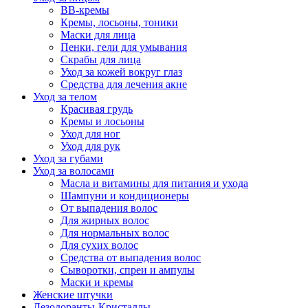
BB-кремы
Кремы, лосьоны, тоники
Маски для лица
Пенки, гели для умывания
Скрабы для лица
Уход за кожей вокруг глаз
Средства для лечения акне
Уход за телом
Красивая грудь
Кремы и лосьоны
Уход для ног
Уход для рук
Уход за губами
Уход за волосами
Масла и витамины для питания и ухода
Шампуни и кондиционеры
От выпадения волос
Для жирных волос
Для нормальных волос
Для сухих волос
Средства от выпадения волос
Сыворотки, спреи и ампулы
Маски и кремы
Женские штучки
Дезодоранты-Кристаллы