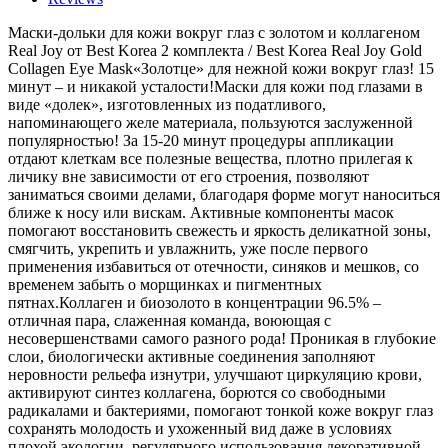
Маски-дольки для кожи вокруг глаз с золотом и коллагеном
Real Joy от Best Korea 2 комплекта / Best Korea Real Joy Gold
Collagen Eye Mask«Золотце» для нежной кожи вокруг глаз! 15
минут – и никакой усталости!Маски для кожи под глазами в
виде «долек», изготовленных из податливого,
напоминающего желе материала, пользуются заслуженной
популярностью! За 15-20 минут процедуры аппликации
отдают клеткам все полезные вещества, плотно прилегая к
личику вне зависимости от его строения, позволяют
заниматься своими делами, благодаря форме могут наноситься
ближе к носу или вискам. Активные компоненты масок
помогают восстановить свежесть и яркость деликатной зоны,
смягчить, укрепить и увлажнить, уже после первого
применения избавиться от отечности, синяков и мешков, со
временем забыть о морщинках и пигментных
пятнах.Коллаген и биозолото в концентрации 96.5% –
отличная пара, слаженная команда, воюющая с
несовершенствами самого разного рода! Проникая в глубокие
слои, биологически активные соединения заполняют
неровности рельефа изнутри, улучшают циркуляцию крови,
активируют синтез коллагена, борются со свободными
радикалами и бактериями, помогают тонкой коже вокруг глаз
сохранять молодость и ухоженный вид даже в условиях
плохой экологии, регулярного использования декоративной