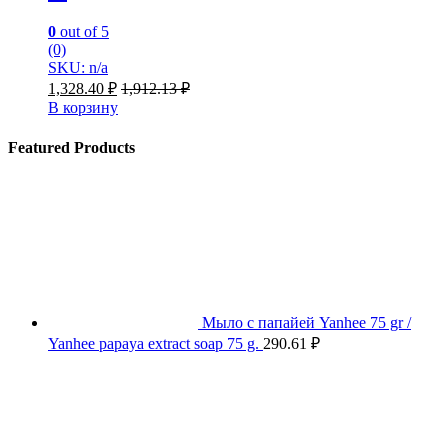
0
out of 5
(0)
SKU: n/a
1,328.40
₽
1,912.13
₽
В корзину
Featured Products
Мыло с папайей Yanhee 75 gr /
Yanhee papaya extract soap 75 g.
290.61
₽