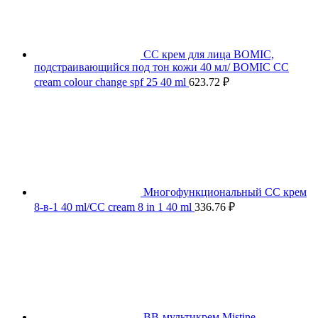
СС крем для лица BOMIC,
подстраивающийся под тон кожи 40 мл/ BOMIC CC
cream colour change spf 25 40 ml
623.72
₽
Многофункциональный СС крем
8-в-1 40 ml/CC cream 8 in 1 40 ml
336.76
₽
BB-мультикрем Mistine