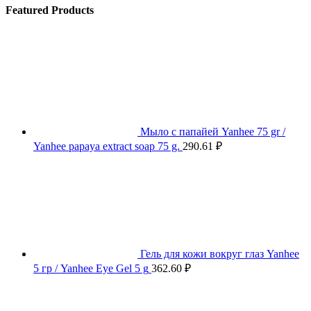
Featured Products
Мыло с папайей Yanhee 75 gr /
Yanhee papaya extract soap 75 g.
290.61
₽
Гель для кожи вокруг глаз Yanhee
5 гр / Yanhee Eye Gel 5 g
362.60
₽