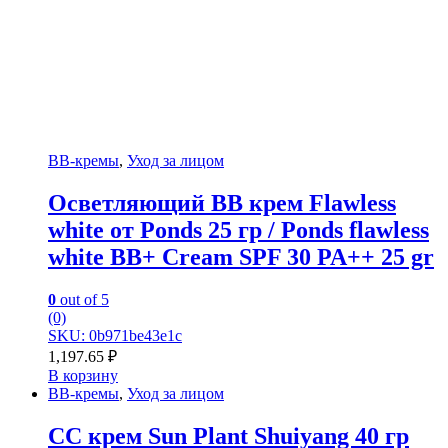
BB-кремы
,
Уход за лицом
Осветляющий ВВ крем Flawless
white от Ponds 25 гр / Ponds flawless
white BB+ Cream SPF 30 PA++ 25 gr
0
out of 5
(0)
SKU: 0b971be43e1c
1,197.65
₽
В корзину
BB-кремы
,
Уход за лицом
СС крем Sun Plant Shuiyang 40 гр