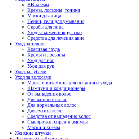
BB-кремы
Кремы, лосьоны, тоники
Маски для лица
Пенки, гели для умывания
Скрабы для лица
Уход за кожей вокруг глаз
Средства для лечения акне
Уход за телом
Красивая грудь
Кремы и лосьоны
Уход для ног
Уход для рук
Уход за губами
Уход за волосами
Масла и витамины для питания и ухода
Шампуни и кондиционеры
От выпадения волос
Для жирных волос
Для нормальных волос
Для сухих волос
Средства от выпадения волос
Сыворотки, спреи и ампулы
Маски и кремы
Женские штучки
Дезодоранты-Кристаллы