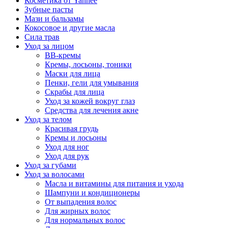
Косметика от Yanhee
Зубные пасты
Мази и бальзамы
Кокосовое и другие масла
Сила трав
Уход за лицом
BB-кремы
Кремы, лосьоны, тоники
Маски для лица
Пенки, гели для умывания
Скрабы для лица
Уход за кожей вокруг глаз
Средства для лечения акне
Уход за телом
Красивая грудь
Кремы и лосьоны
Уход для ног
Уход для рук
Уход за губами
Уход за волосами
Масла и витамины для питания и ухода
Шампуни и кондиционеры
От выпадения волос
Для жирных волос
Для нормальных волос