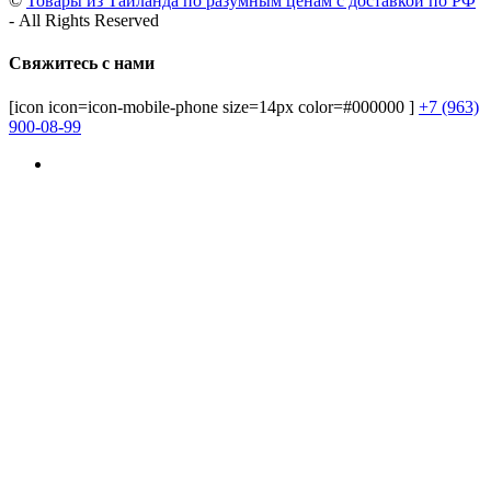
©
Товары из Тайланда по разумным ценам с доставкой по РФ
- All Rights Reserved
Свяжитесь с нами
[icon icon=icon-mobile-phone size=14px color=#000000 ]
+7 (963)
900-08-99