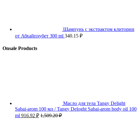
Шампунь с экстрактом клитории
от Абхайпхубет 300 ml
340.15
₽
Onsale Products
Масло для тела Tangy Delight
Sabai-arom 100 мл / Tangy Deloght Sabai-arom body oil 100
ml
916.92
₽
1,509.20
₽