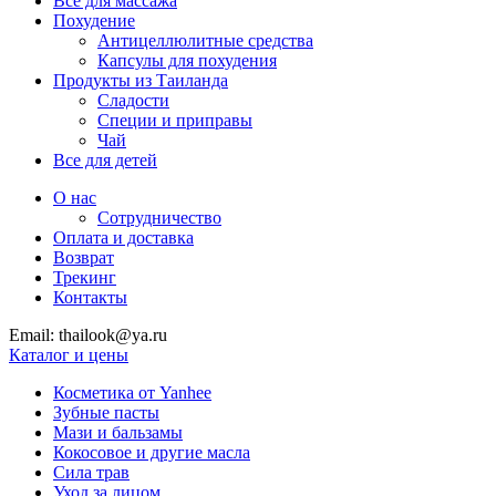
Все для массажа
Похудение
Антицеллюлитные средства
Капсулы для похудения
Продукты из Таиланда
Сладости
Специи и приправы
Чай
Все для детей
О нас
Сотрудничество
Оплата и доставка
Возврат
Трекинг
Контакты
Email: thailook@ya.ru
Каталог и цены
Косметика от Yanhee
Зубные пасты
Мази и бальзамы
Кокосовое и другие масла
Сила трав
Уход за лицом