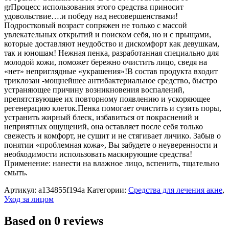
grПроцесс использования этого средства приносит
удовольствие….и победу над несовершенствами!
Подростковый возраст сопряжен не только с массой
увлекательных открытий и поиском себя, но и с прыщами,
которые доставляют неудобство и дискомфорт как девушкам,
так и юношам! Нежная пенка, разработанная специально для
молодой кожи, поможет бережно очистить лицо, сведя на
«нет» неприглядные «украшения»!В состав продукта входит
триклозан -мощнейшее антибактериальное средство, быстро
устраняющее причину возникновения воспалений,
препятствующее их повторному появлению и ускоряющее
регенерацию клеток.Пенка помогает очистить и сузить поры,
устранить жирный блеск, избавиться от покраснений и
неприятных ощущений, она оставляет после себя только
свежесть и комфорт, не сушит и не стягивает личико. Забыв о
понятии «проблемная кожа», Вы забудете о неуверенности и
необходимости использовать маскирующие средства!
Применение: нанести на влажное лицо, вспенить, тщательно
смыть.
Артикул:
a134855f194a
Категории:
Средства для лечения акне
,
Уход за лицом
Based on 0 reviews