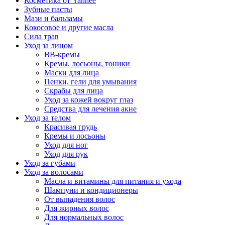
Косметика от Yanhee
Зубные пасты
Мази и бальзамы
Кокосовое и другие масла
Сила трав
Уход за лицом
BB-кремы
Кремы, лосьоны, тоники
Маски для лица
Пенки, гели для умывания
Скрабы для лица
Уход за кожей вокруг глаз
Средства для лечения акне
Уход за телом
Красивая грудь
Кремы и лосьоны
Уход для ног
Уход для рук
Уход за губами
Уход за волосами
Масла и витамины для питания и ухода
Шампуни и кондиционеры
От выпадения волос
Для жирных волос
Для нормальных волос