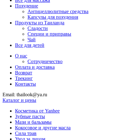
Все для массажа
Похудение
Антицеллюлитные средства
Капсулы для похудения
Продукты из Таиланда
Сладости
Специи и приправы
Чай
Все для детей
О нас
Сотрудничество
Оплата и доставка
Возврат
Трекинг
Контакты
Email: thailook@ya.ru
Каталог и цены
Косметика от Yanhee
Зубные пасты
Мази и бальзамы
Кокосовое и другие масла
Сила трав
Уход за лицом