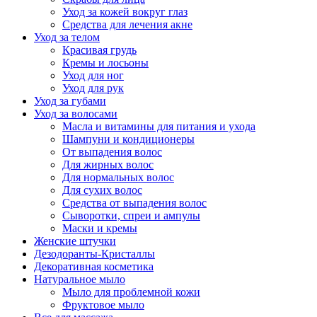
Уход за кожей вокруг глаз
Средства для лечения акне
Уход за телом
Красивая грудь
Кремы и лосьоны
Уход для ног
Уход для рук
Уход за губами
Уход за волосами
Масла и витамины для питания и ухода
Шампуни и кондиционеры
От выпадения волос
Для жирных волос
Для нормальных волос
Для сухих волос
Средства от выпадения волос
Сыворотки, спреи и ампулы
Маски и кремы
Женские штучки
Дезодоранты-Кристаллы
Декоративная косметика
Натуральное мыло
Мыло для проблемной кожи
Фруктовое мыло