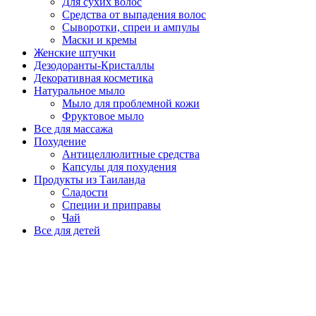
Для сухих волос
Средства от выпадения волос
Сыворотки, спреи и ампулы
Маски и кремы
Женские штучки
Дезодоранты-Кристаллы
Декоративная косметика
Натуральное мыло
Мыло для проблемной кожи
Фруктовое мыло
Все для массажа
Похудение
Антицеллюлитные средства
Капсулы для похудения
Продукты из Таиланда
Сладости
Специи и приправы
Чай
Все для детей