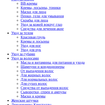
BB-кремы
Кремы, лосьоны, тоники
Маски для лица
Пенки, гели для умывания
Скрабы для лица
Уход за кожей вокруг глаз
Средства для лечения акне
Уход за телом
Красивая грудь
Кремы и лосьоны
Уход для ног
Уход для рук
Уход за губами
Уход за волосами
Масла и витамины для питания и ухода
Шампуни и кондиционеры
От выпадения волос
Для жирных волос
Для нормальных волос
Для сухих волос
Средства от выпадения волос
Сыворотки, спреи и ампулы
Маски и кремы
Женские штучки
Дезодоранты-Кристаллы