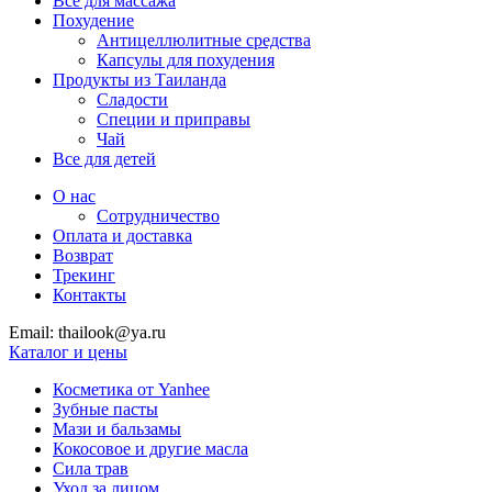
Все для массажа
Похудение
Антицеллюлитные средства
Капсулы для похудения
Продукты из Таиланда
Сладости
Специи и приправы
Чай
Все для детей
О нас
Сотрудничество
Оплата и доставка
Возврат
Трекинг
Контакты
Email: thailook@ya.ru
Каталог и цены
Косметика от Yanhee
Зубные пасты
Мази и бальзамы
Кокосовое и другие масла
Сила трав
Уход за лицом