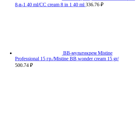
8-в-1 40 ml/CC cream 8 in 1 40 ml
336.76
₽
BB-мультикрем Mistine
Professional 15 гр./Mistine BB wonder cream 15 gr/
500.74
₽