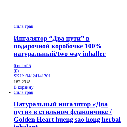
Сила трав
Ингалятор “Два пути” в
подарочной коробочке 100%
натуральный/two way inhaller
0
out of 5
(0)
SKU: ff4d24141301
162.29
₽
В корзину
Сила трав
Натуральный ингалятор «Два
пути» в стильном флакончике /
Golden Heart hueng sao hong herbal