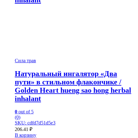
inhalant
Сила трав
Натуральный ингалятор «Два
пути» в стильном флакончике /
Golden Heart hueng sao hong herbal
inhalant
0
out of 5
(0)
SKU: cdfd7d51d5e3
206.41
₽
В корзину