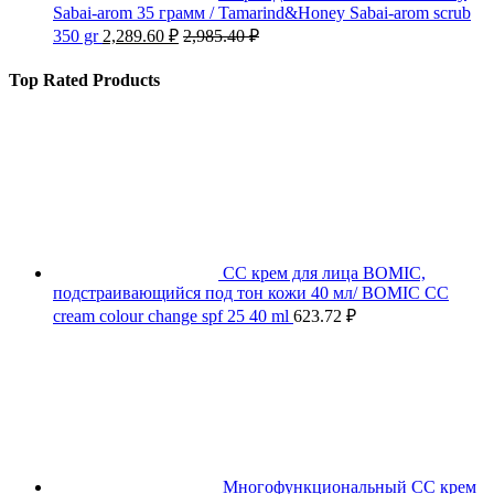
Sabai-arom 35 грамм / Tamarind&Honey Sabai-arom scrub
350 gr
2,289.60
₽
2,985.40
₽
Top Rated Products
СС крем для лица BOMIC,
подстраивающийся под тон кожи 40 мл/ BOMIC CC
cream colour change spf 25 40 ml
623.72
₽
Многофункциональный СС крем