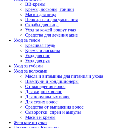
BB-кремы
Кремы, лосьоны, тоники
Маски для лица
Пенки, гели для умывания
Скрабы для лица
Уход за кожей вокруг глаз
Средства для лечения акне
Уход за телом
Красивая грудь
Кремы и лосьоны
Уход для ног
Уход для рук
Уход за губами
Уход за волосами
Масла и витамины для питания и ухода
Шампуни и кондиционеры
От выпадения волос
Для жирных волос
Для нормальных волос
Для сухих волос
Средства от выпадения волос
Сыворотки, спреи и ампулы
Маски и кремы
Женские штучки
Дезодоранты-Кристаллы