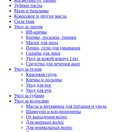
Косметика от Yanhee
Зубные пасты
Мази и бальзамы
Кокосовое и другие масла
Сила трав
Уход за лицом
BB-кремы
Кремы, лосьоны, тоники
Маски для лица
Пенки, гели для умывания
Скрабы для лица
Уход за кожей вокруг глаз
Средства для лечения акне
Уход за телом
Красивая грудь
Кремы и лосьоны
Уход для ног
Уход для рук
Уход за губами
Уход за волосами
Масла и витамины для питания и ухода
Шампуни и кондиционеры
От выпадения волос
Для жирных волос
Для нормальных волос