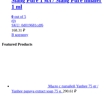
Siang Pure 1 мл / Siang Pure inhaler
1 ml
0
out of 5
(0)
SKU: 0d019681cdf6
168.31
₽
В корзину
Featured Products
Мыло с папайей Yanhee 75 gr /
Yanhee papaya extract soap 75 g.
290.61
₽