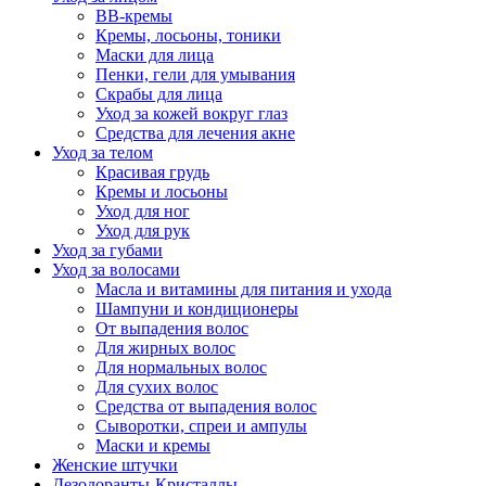
BB-кремы
Кремы, лосьоны, тоники
Маски для лица
Пенки, гели для умывания
Скрабы для лица
Уход за кожей вокруг глаз
Средства для лечения акне
Уход за телом
Красивая грудь
Кремы и лосьоны
Уход для ног
Уход для рук
Уход за губами
Уход за волосами
Масла и витамины для питания и ухода
Шампуни и кондиционеры
От выпадения волос
Для жирных волос
Для нормальных волос
Для сухих волос
Средства от выпадения волос
Сыворотки, спреи и ампулы
Маски и кремы
Женские штучки
Дезодоранты-Кристаллы