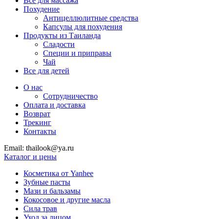
Все для массажа
Похудение
Антицеллюлитные средства
Капсулы для похудения
Продукты из Таиланда
Сладости
Специи и приправы
Чай
Все для детей
О нас
Сотрудничество
Оплата и доставка
Возврат
Трекинг
Контакты
Email: thailook@ya.ru
Каталог и цены
Косметика от Yanhee
Зубные пасты
Мази и бальзамы
Кокосовое и другие масла
Сила трав
Уход за лицом