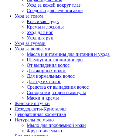
Уход за кожей вокруг глаз
Средства для лечения акне
Уход за телом
Красивая грудь
Кремы и лосьоны
Уход для ног
Уход для рук
Уход за губами
Уход за волосами
Масла и витамины для питания и ухода
Шампуни и кондиционеры
От выпадения волос
Для жирных волос
Для нормальных волос
Для сухих волос
Средства от выпадения волос
Сыворотки, спреи и ампулы
Маски и кремы
Женские штучки
Дезодоранты-Кристаллы
Декоративная косметика
Натуральное мыло
Мыло для проблемной кожи
Фруктовое мыло