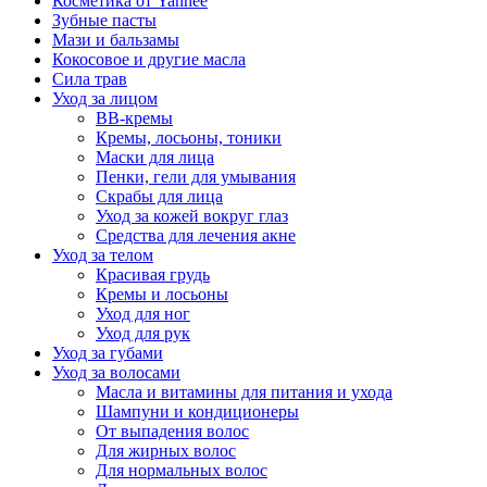
Косметика от Yanhee
Зубные пасты
Мази и бальзамы
Кокосовое и другие масла
Сила трав
Уход за лицом
BB-кремы
Кремы, лосьоны, тоники
Маски для лица
Пенки, гели для умывания
Скрабы для лица
Уход за кожей вокруг глаз
Средства для лечения акне
Уход за телом
Красивая грудь
Кремы и лосьоны
Уход для ног
Уход для рук
Уход за губами
Уход за волосами
Масла и витамины для питания и ухода
Шампуни и кондиционеры
От выпадения волос
Для жирных волос
Для нормальных волос