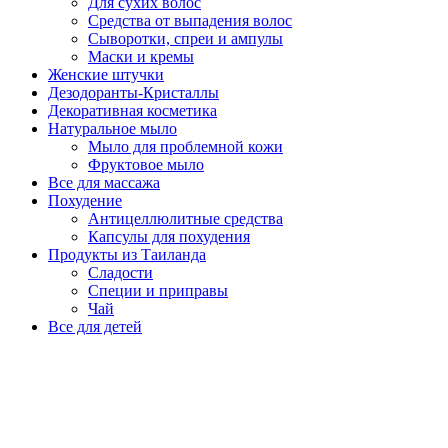
Для сухих волос
Средства от выпадения волос
Сыворотки, спреи и ампулы
Маски и кремы
Женские штучки
Дезодоранты-Кристаллы
Декоративная косметика
Натуральное мыло
Мыло для проблемной кожи
Фруктовое мыло
Все для массажа
Похудение
Антицеллюлитные средства
Капсулы для похудения
Продукты из Таиланда
Сладости
Специи и приправы
Чай
Все для детей