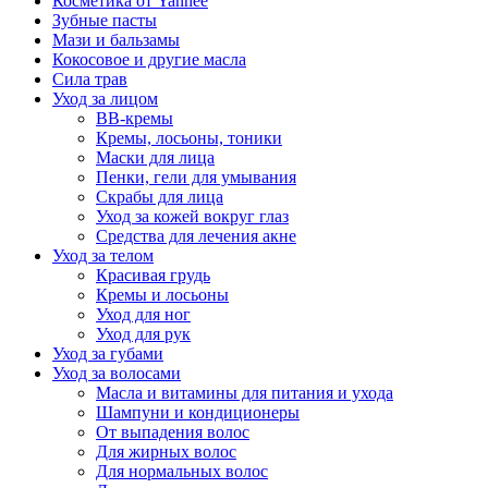
Косметика от Yanhee
Зубные пасты
Мази и бальзамы
Кокосовое и другие масла
Сила трав
Уход за лицом
BB-кремы
Кремы, лосьоны, тоники
Маски для лица
Пенки, гели для умывания
Скрабы для лица
Уход за кожей вокруг глаз
Средства для лечения акне
Уход за телом
Красивая грудь
Кремы и лосьоны
Уход для ног
Уход для рук
Уход за губами
Уход за волосами
Масла и витамины для питания и ухода
Шампуни и кондиционеры
От выпадения волос
Для жирных волос
Для нормальных волос