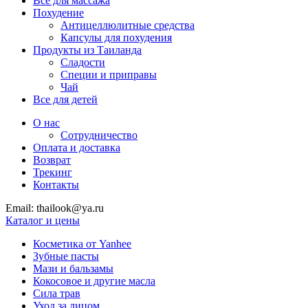
Все для массажа
Похудение
Антицеллюлитные средства
Капсулы для похудения
Продукты из Таиланда
Сладости
Специи и приправы
Чай
Все для детей
О нас
Сотрудничество
Оплата и доставка
Возврат
Трекинг
Контакты
Email: thailook@ya.ru
Каталог и цены
Косметика от Yanhee
Зубные пасты
Мази и бальзамы
Кокосовое и другие масла
Сила трав
Уход за лицом