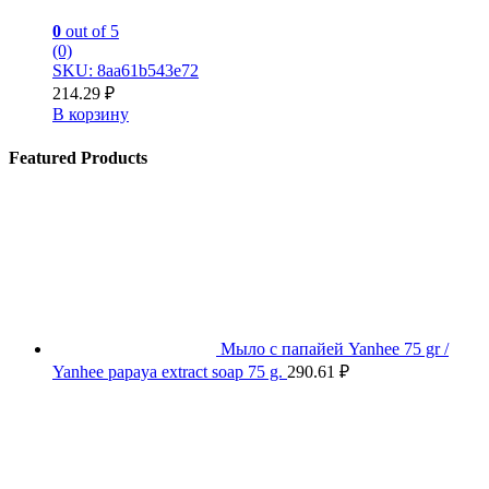
0
out of 5
(0)
SKU: 8aa61b543e72
214.29
₽
В корзину
Featured Products
Мыло с папайей Yanhee 75 gr /
Yanhee papaya extract soap 75 g.
290.61
₽