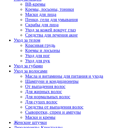
BB-кремы
Кремы, лосьоны, тоники
Маски для лица
Пенки, гели для умывания
Скрабы для лица
Уход за кожей вокруг глаз
Средства для лечения акне
Уход за телом
Красивая грудь
Кремы и лосьоны
Уход для ног
Уход для рук
Уход за губами
Уход за волосами
Масла и витамины для питания и ухода
Шампуни и кондиционеры
От выпадения волос
Для жирных волос
Для нормальных волос
Для сухих волос
Средства от выпадения волос
Сыворотки, спреи и ампулы
Маски и кремы
Женские штучки
Дезодоранты-Кристаллы