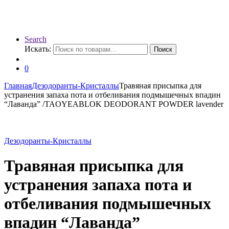
Search
Искать:
Поиск
0
Главная
Дезодоранты-Кристаллы
Травяная присыпка для
устранения запаха пота и отбеливания подмышечных впадин
“Лаванда” /TAOYEABLOK DEODORANT POWDER lavender
Дезодоранты-Кристаллы
Травяная присыпка для
устранения запаха пота и
отбеливания подмышечных
впадин “Лаванда”