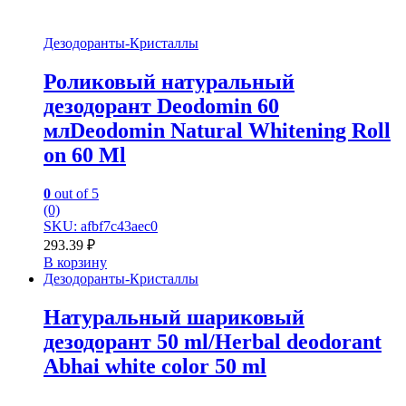
Дезодоранты-Кристаллы
Роликовый натуральный
дезодорант Deodomin 60
млDeodomin Natural Whitening Roll
on 60 Ml
0
out of 5
(0)
SKU: afbf7c43aec0
293.39
₽
В корзину
Дезодоранты-Кристаллы
Натуральный шариковый
дезодорант 50 ml/Herbal deodorant
Abhai white color 50 ml