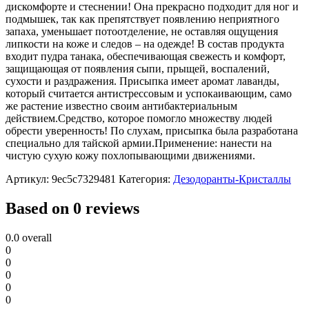
дискомфорте и стеснении! Она прекрасно подходит для ног и
подмышек, так как препятствует появлению неприятного
запаха, уменьшает потоотделение, не оставляя ощущения
липкости на коже и следов – на одежде! В состав продукта
входит пудра танака, обеспечивающая свежесть и комфорт,
защищающая от появления сыпи, прыщей, воспалений,
сухости и раздражения. Присыпка имеет аромат лаванды,
который считается антистрессовым и успокаивающим, само
же растение известно своим антибактериальным
действием.Средство, которое помогло множеству людей
обрести уверенность! По слухам, присыпка была разработана
специально для тайской армии.Применение: нанести на
чистую сухую кожу похлопывающими движениями.
Артикул:
9ec5c7329481
Категория:
Дезодоранты-Кристаллы
Based on 0 reviews
0.0
overall
0
0
0
0
0