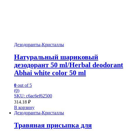
Дезодоранты-Кристаллы
Натуральный шариковый
дезодорант 50 ml/Herbal deodorant
Abhai white color 50 ml
0
out of 5
(0)
SKU: c6ac6ef62500
314.18
₽
В корзину
Дезодоранты-Кристаллы
Травяная присыпка для