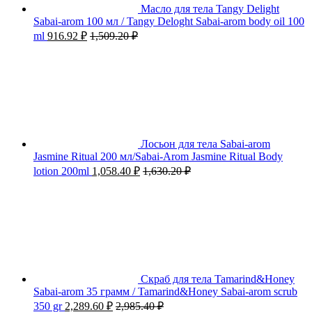
Масло для тела Tangy Delight
Sabai-arom 100 мл / Tangy Deloght Sabai-arom body oil 100
ml
916.92
₽
1,509.20
₽
Лосьон для тела Sabai-arom
Jasmine Ritual 200 мл/Sabai-Arom Jasmine Ritual Body
lotion 200ml
1,058.40
₽
1,630.20
₽
Скраб для тела Tamarind&Honey
Sabai-arom 35 грамм / Tamarind&Honey Sabai-arom scrub
350 gr
2,289.60
₽
2,985.40
₽