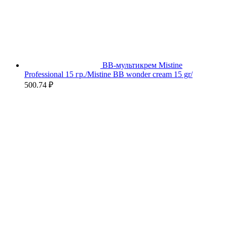
BB-мультикрем Mistine
Professional 15 гр./Mistine BB wonder cream 15 gr/
500.74
₽