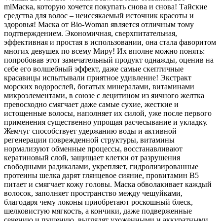
mlМаска, которую хочется покупать снова и снова! Тайские
средства для волос – неиссякаемый источник красоты и
здоровья! Маска от Bio-Woman является отличным тому
подтверждением. Экономичная, сверхпитательная,
эффективная и простая в использовании, она стала фаворитом
многих девушек по всему Миру! Их вполне можно понять:
попробовав этот замечательный продукт однажды, оценив на
себе его волшебный эффект, даже самые скептичные
красавицы испытывали приятное удивление! Экстракт
морских водорослей, богатых минералами, витаминами
микроэлементами, в союзе с лецитином из яичного желтка
превосходно смягчает даже самые сухие, жесткие и
истощенные волосы, наполняет их силой, уже после первого
применения существенно упрощая расчесывание и укладку.
Жемчуг способствует удержанию воды и активной
регенерации поврежденной структуры, витамины
нормализуют обменные процессы, восстанавливают
кератиновый слой, защищает клетки от разрушения
свободными радикалами, укрепляет, гидролизированные
протеины шелка дарят глянцевое сияние, провитамин В5
питает и смягчает кожу головы. Маска обволакивает каждый
волосок, заполняет пространство между чешуйками,
благодаря чему локоны приобретают роскошный блеск,
шелковистую мягкость, а кончики, даже подверженные
сечению и пушению, выглядят ухоженными и аккуратными.