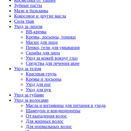
Косметика от Yanhee
Зубные пасты
Мази и бальзамы
Кокосовое и другие масла
Сила трав
Уход за лицом
BB-кремы
Кремы, лосьоны, тоники
Маски для лица
Пенки, гели для умывания
Скрабы для лица
Уход за кожей вокруг глаз
Средства для лечения акне
Уход за телом
Красивая грудь
Кремы и лосьоны
Уход для ног
Уход для рук
Уход за губами
Уход за волосами
Масла и витамины для питания и ухода
Шампуни и кондиционеры
От выпадения волос
Для жирных волос
Для нормальных волос