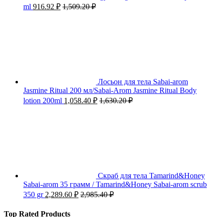
ml
916.92
₽
1,509.20
₽
Лосьон для тела Sabai-arom
Jasmine Ritual 200 мл/Sabai-Arom Jasmine Ritual Body
lotion 200ml
1,058.40
₽
1,630.20
₽
Скраб для тела Tamarind&Honey
Sabai-arom 35 грамм / Tamarind&Honey Sabai-arom scrub
350 gr
2,289.60
₽
2,985.40
₽
Top Rated Products