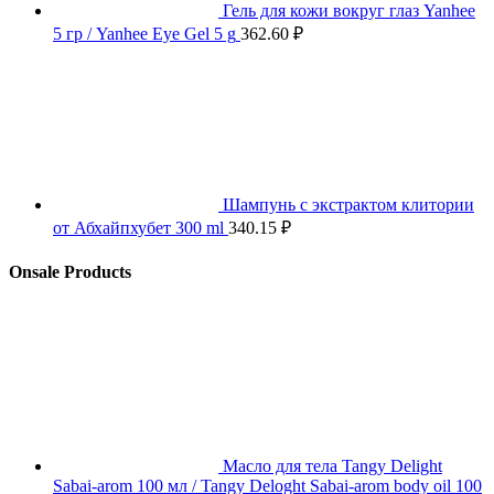
Гель для кожи вокруг глаз Yanhee
5 гр / Yanhee Eye Gel 5 g
362.60
₽
Шампунь с экстрактом клитории
от Абхайпхубет 300 ml
340.15
₽
Onsale Products
Масло для тела Tangy Delight
Sabai-arom 100 мл / Tangy Deloght Sabai-arom body oil 100