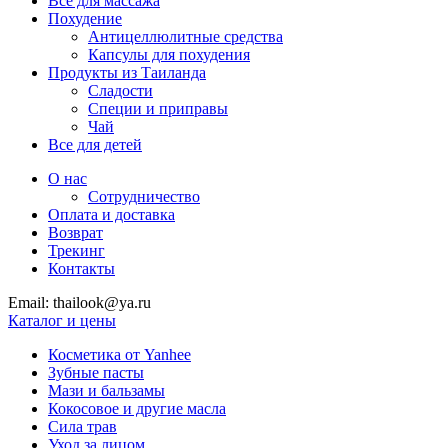
Все для массажа
Похудение
Антицеллюлитные средства
Капсулы для похудения
Продукты из Таиланда
Сладости
Специи и приправы
Чай
Все для детей
О нас
Сотрудничество
Оплата и доставка
Возврат
Трекинг
Контакты
Email: thailook@ya.ru
Каталог и цены
Косметика от Yanhee
Зубные пасты
Мази и бальзамы
Кокосовое и другие масла
Сила трав
Уход за лицом