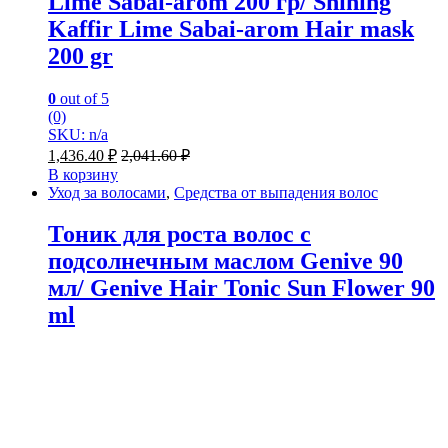
Lime Sabai-arom 200 гр/ Shinihg
Kaffir Lime Sabai-arom Hair mask
200 gr
0
out of 5
(0)
SKU: n/a
1,436.40
₽
2,041.60
₽
В корзину
Уход за волосами
,
Средства от выпадения волос
Тоник для роста волос с
подсолнечным маслом Genive 90
мл/ Genive Hair Tonic Sun Flower 90
ml