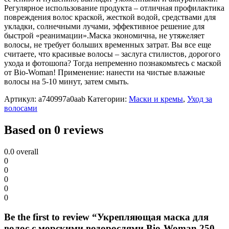
Регулярное использование продукта – отличная профилактика
повреждения волос краской, жесткой водой, средствами для
укладки, солнечными лучами, эффективное решение для
быстрой «реанимации».Маска экономична, не утяжеляет
волосы, не требует больших временных затрат. Вы все еще
считаете, что красивые волосы – заслуга стилистов, дорогого
ухода и фотошопа? Тогда непременно познакомьтесь с маской
от Bio-Woman! Применение: нанести на чистые влажные
волосы на 5-10 минут, затем смыть.
Артикул:
a740997a0aab
Категории:
Маски и кремы
,
Уход за
волосами
Based on 0 reviews
0.0
overall
0
0
0
0
0
Be the first to review “Укрепляющая маска для
волос с морскими водорослями Bio-Woman 250