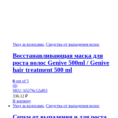
Уход за волосами
,
Средства от выпадения волос
Восстанавливающая маска для
роста волос Genive 500ml / Genive
hair treatment 500 ml
0
out of 5
(0)
SKU: b5276c12af63
336.12
₽
В корзину
Уход за волосами
,
Средства от выпадения волос
Серум от выпадения и для роста