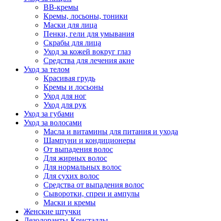
BB-кремы
Кремы, лосьоны, тоники
Маски для лица
Пенки, гели для умывания
Скрабы для лица
Уход за кожей вокруг глаз
Средства для лечения акне
Уход за телом
Красивая грудь
Кремы и лосьоны
Уход для ног
Уход для рук
Уход за губами
Уход за волосами
Масла и витамины для питания и ухода
Шампуни и кондиционеры
От выпадения волос
Для жирных волос
Для нормальных волос
Для сухих волос
Средства от выпадения волос
Сыворотки, спреи и ампулы
Маски и кремы
Женские штучки
Дезодоранты-Кристаллы