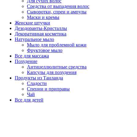
Для сухих волос
Средства от выпадения волос
Сыворотки, спреи и ампулы
Маски и кремы
Женские штучки
Дезодоранты-Кристаллы
Декоративная косметика
Натуральное мыло
Мыло для проблемной кожи
Фруктовое мыло
Все для массажа
Похудение
Антицеллюлитные средства
Капсулы для похудения
Продукты из Таиланда
Сладости
Специи и приправы
Чай
Все для детей