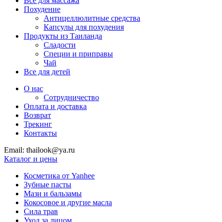
Все для массажа
Похудение
Антицеллюлитные средства
Капсулы для похудения
Продукты из Таиланда
Сладости
Специи и приправы
Чай
Все для детей
О нас
Сотрудничество
Оплата и доставка
Возврат
Трекинг
Контакты
Email: thailook@ya.ru
Каталог и цены
Косметика от Yanhee
Зубные пасты
Мази и бальзамы
Кокосовое и другие масла
Сила трав
Уход за лицом