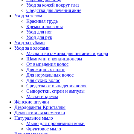
Уход за кожей вокруг глаз
Средства для лечения акне
Уход за телом
Красивая грудь
Кремы и лосьоны
Уход для ног
Уход для рук
Уход за губами
Уход за волосами
Масла и витамины для питания и ухода
Шампуни и кондиционеры
От выпадения волос
Для жирных волос
Для нормальных волос
Для сухих волос
Средства от выпадения волос
Сыворотки, спреи и ампулы
Маски и кремы
Женские штучки
Дезодоранты-Кристаллы
Декоративная косметика
Натуральное мыло
Мыло для проблемной кожи
Фруктовое мыло