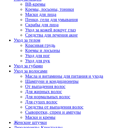
BB-кремы
Кремы, лосьоны, тоники
Маски для лица
Пенки, гели для умывания
Скрабы для лица
Уход за кожей вокруг глаз
Средства для лечения акне
Уход за телом
Красивая грудь
Кремы и лосьоны
Уход для ног
Уход для рук
Уход за губами
Уход за волосами
Масла и витамины для питания и ухода
Шампуни и кондиционеры
От выпадения волос
Для жирных волос
Для нормальных волос
Для сухих волос
Средства от выпадения волос
Сыворотки, спреи и ампулы
Маски и кремы
Женские штучки
Дезодоранты-Кристаллы