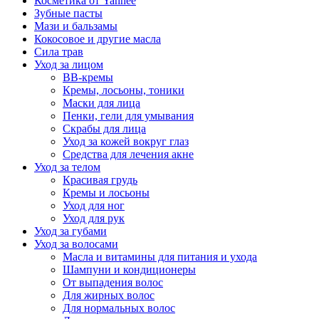
Косметика от Yanhee
Зубные пасты
Мази и бальзамы
Кокосовое и другие масла
Сила трав
Уход за лицом
BB-кремы
Кремы, лосьоны, тоники
Маски для лица
Пенки, гели для умывания
Скрабы для лица
Уход за кожей вокруг глаз
Средства для лечения акне
Уход за телом
Красивая грудь
Кремы и лосьоны
Уход для ног
Уход для рук
Уход за губами
Уход за волосами
Масла и витамины для питания и ухода
Шампуни и кондиционеры
От выпадения волос
Для жирных волос
Для нормальных волос