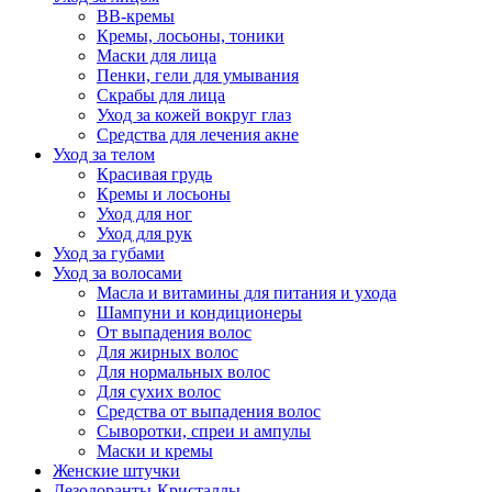
BB-кремы
Кремы, лосьоны, тоники
Маски для лица
Пенки, гели для умывания
Скрабы для лица
Уход за кожей вокруг глаз
Средства для лечения акне
Уход за телом
Красивая грудь
Кремы и лосьоны
Уход для ног
Уход для рук
Уход за губами
Уход за волосами
Масла и витамины для питания и ухода
Шампуни и кондиционеры
От выпадения волос
Для жирных волос
Для нормальных волос
Для сухих волос
Средства от выпадения волос
Сыворотки, спреи и ампулы
Маски и кремы
Женские штучки
Дезодоранты-Кристаллы