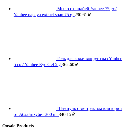
Мыло с папайей Yanhee 75 gr /
Yanhee papaya extract soap 75 g.
290.61
₽
Гель для кожи вокруг глаз Yanhee
5 гр / Yanhee Eye Gel 5 g
362.60
₽
Шампунь с экстрактом клитории
от Абхайпхубет 300 ml
340.15
₽
Onsale Products