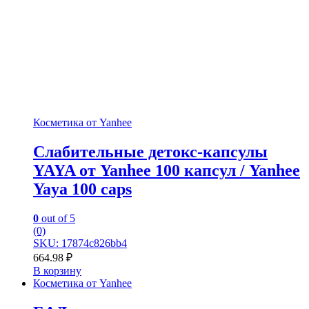
Косметика от Yanhee
Слабительные детокс-капсулы
YAYA от Yanhee 100 капсул / Yanhee
Yaya 100 caps
0
out of 5
(0)
SKU: 17874c826bb4
664.98
₽
В корзину
Косметика от Yanhee