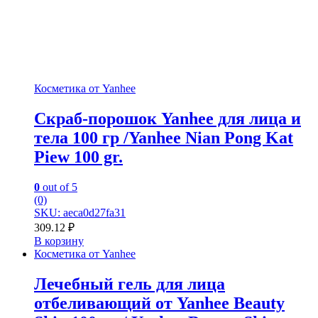
Косметика от Yanhee
Скраб-порошок Yanhee для лица и
тела 100 гр /Yanhee Nian Pong Kat
Piew 100 gr.
0
out of 5
(0)
SKU: aeca0d27fa31
309.12
₽
В корзину
Косметика от Yanhee
Лечебный гель для лица
отбеливающий от Yanhee Beauty