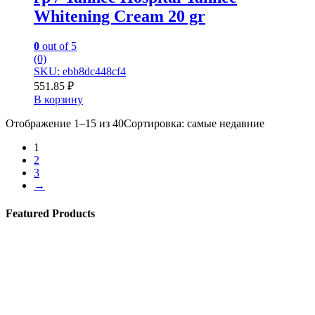
Whitening Cream 20 gr
0
out of 5
(0)
SKU: ebb8dc448cf4
551.85
₽
В корзину
Отображение 1–15 из 40
Сортировка: самые недавние
1
2
3
→
Featured Products