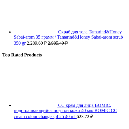
Скраб для тела Tamarind&Honey
Sabai-arom 35 грамм / Tamarind&Honey Sabai-arom scrub
350 gr
2,289.60
₽
2,985.40
₽
Top Rated Products
СС крем для лица BOMIC,
подстраивающийся под тон кожи 40 мл/ BOMIC CC
cream colour change spf 25 40 ml
623.72
₽