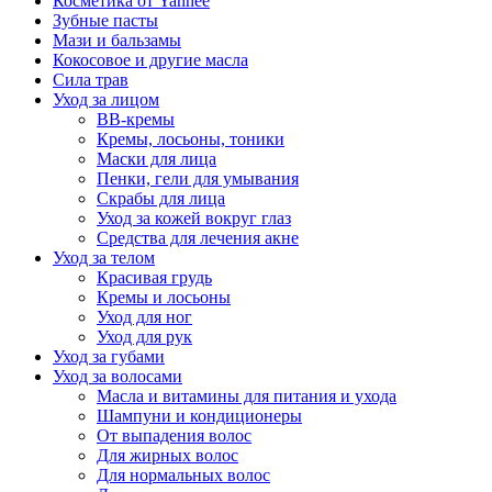
Косметика от Yanhee
Зубные пасты
Мази и бальзамы
Кокосовое и другие масла
Сила трав
Уход за лицом
BB-кремы
Кремы, лосьоны, тоники
Маски для лица
Пенки, гели для умывания
Скрабы для лица
Уход за кожей вокруг глаз
Средства для лечения акне
Уход за телом
Красивая грудь
Кремы и лосьоны
Уход для ног
Уход для рук
Уход за губами
Уход за волосами
Масла и витамины для питания и ухода
Шампуни и кондиционеры
От выпадения волос
Для жирных волос
Для нормальных волос