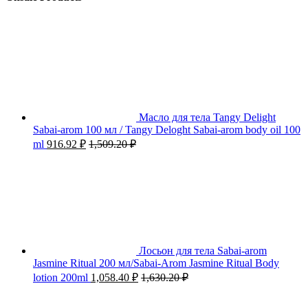
Масло для тела Tangy Delight
Sabai-arom 100 мл / Tangy Deloght Sabai-arom body oil 100
ml
916.92
₽
1,509.20
₽
Лосьон для тела Sabai-arom
Jasmine Ritual 200 мл/Sabai-Arom Jasmine Ritual Body
lotion 200ml
1,058.40
₽
1,630.20
₽