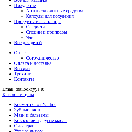
Все для массажа
Похудение
Антицеллюлитные средства
Капсулы для похудения
Продукты из Таиланда
Сладости
Специи и приправы
Чай
Все для детей
О нас
Сотрудничество
Оплата и доставка
Возврат
Трекинг
Контакты
Email: thailook@ya.ru
Каталог и цены
Косметика от Yanhee
Зубные пасты
Мази и бальзамы
Кокосовое и другие масла
Сила трав
Уход за лицом