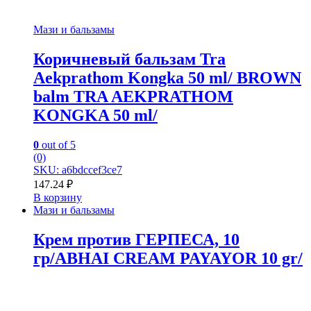
Мази и бальзамы
Коричневый бальзам Tra
Aekprathom Kongka 50 ml/ BROWN
balm TRA AEKPRATHOM
KONGKA 50 ml/
0
out of 5
(0)
SKU: a6bdccef3ce7
147.24
₽
В корзину
Мази и бальзамы
Крем против ГЕРПЕСА, 10
гр/ABHAI CREAM PAYAYOR 10 gr/