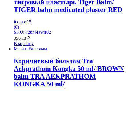
тигровый пластырь Tiger Balm/
TIGER balm medicated plaster RED
0
out of 5
(0)
SKU: 72bf44a94f02
356.13
₽
В корзину
Мази и бальзамы
Коричневый бальзам Tra
Aekprathom Kongka 50 ml/ BROWN
balm TRA AEKPRATHOM
KONGKA 50 ml/