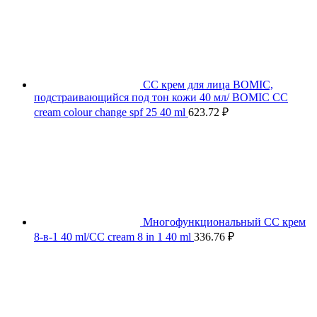
СС крем для лица BOMIC,
подстраивающийся под тон кожи 40 мл/ BOMIC CC
cream colour change spf 25 40 ml
623.72
₽
Многофункциональный СС крем
8-в-1 40 ml/CC cream 8 in 1 40 ml
336.76
₽