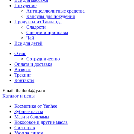
Все для массажа
Похудение
Антицеллюлитные средства
Капсулы для похудения
Продукты из Таиланда
Сладости
Специи и приправы
Чай
Все для детей
О нас
Сотрудничество
Оплата и доставка
Возврат
Трекинг
Контакты
Email: thailook@ya.ru
Каталог и цены
Косметика от Yanhee
Зубные пасты
Мази и бальзамы
Кокосовое и другие масла
Сила трав
Уход за лицом