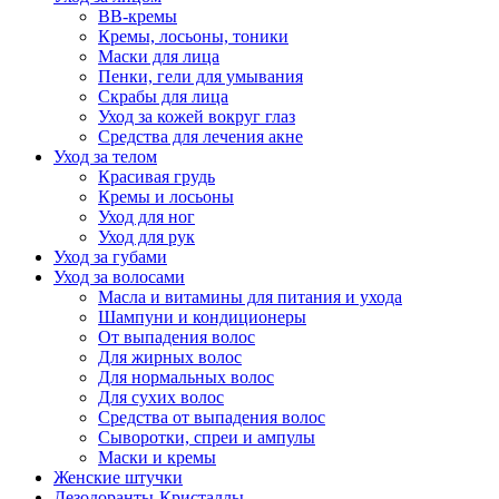
BB-кремы
Кремы, лосьоны, тоники
Маски для лица
Пенки, гели для умывания
Скрабы для лица
Уход за кожей вокруг глаз
Средства для лечения акне
Уход за телом
Красивая грудь
Кремы и лосьоны
Уход для ног
Уход для рук
Уход за губами
Уход за волосами
Масла и витамины для питания и ухода
Шампуни и кондиционеры
От выпадения волос
Для жирных волос
Для нормальных волос
Для сухих волос
Средства от выпадения волос
Сыворотки, спреи и ампулы
Маски и кремы
Женские штучки
Дезодоранты-Кристаллы