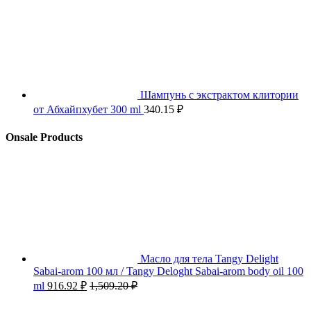
Шампунь с экстрактом клитории
от Абхайпхубет 300 ml
340.15
₽
Onsale Products
Масло для тела Tangy Delight
Sabai-arom 100 мл / Tangy Deloght Sabai-arom body oil 100
ml
916.92
₽
1,509.20
₽