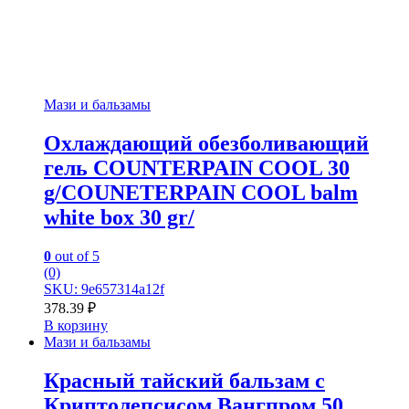
Мази и бальзамы
Охлаждающий обезболивающий
гель COUNTERPAIN COOL 30
g/COUNЕTERPAIN COOL balm
white box 30 gr/
0
out of 5
(0)
SKU: 9e657314a12f
378.39
₽
В корзину
Мази и бальзамы
Красный тайский бальзам с
Криптолепсисом Вангпром 50