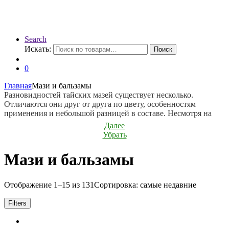
Search
Искать:
Поиск
0
Главная
Мази и бальзамы
Разновидностей тайских мазей существует несколько.
Отличаются они друг от друга по цвету, особенностям
применения и небольшой разницей в составе. Несмотря на
яркие цвета и довольно сильные ароматы, эти средства не
Далее
содержат химических консервантов, красителей или отдушек.
Убрать
Такая яркость достигается исключительно природными
компонентами.
Мази и бальзамы
Помогают тайские бальзамы при многих состояниях, однако,
чаще всего они применяются:
• При заболеваниях, связанных с опорно-двигательным
Отображение 1–15 из 131
Сортировка: самые недавние
аппаратом, в особенности при остеохондрозе, радикулите,
артрозах или артритах.
Filters
• После ушибов, растяжений, переломов или других травм,
для быстрого восстановления поврежденных мышц и
суставов.