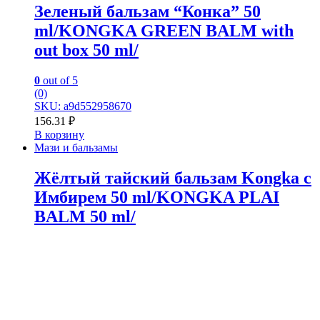
Зеленый бальзам “Конка” 50
ml/KONGKA GREEN BALM with
out box 50 ml/
0
out of 5
(0)
SKU: a9d552958670
156.31
₽
В корзину
Мази и бальзамы
Жёлтый тайский бальзам Kongka с
Имбирем 50 ml/KONGKA PLAI
BALM 50 ml/