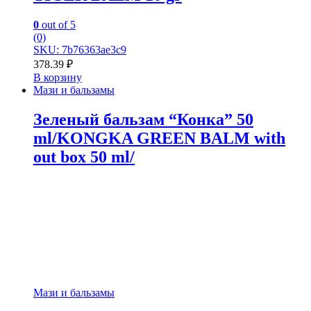
0
out of 5
(0)
SKU: 7b76363ae3c9
378.39
₽
В корзину
Мази и бальзамы
Зеленый бальзам “Конка” 50
ml/KONGKA GREEN BALM with
out box 50 ml/
Мази и бальзамы