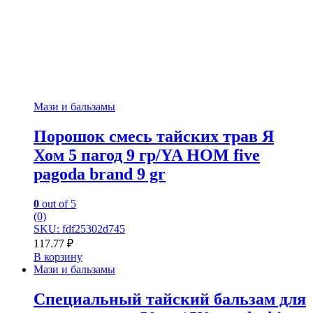
Мази и бальзамы
Порошок смесь тайских трав Я
Хом 5 пагод 9 гр/YA HOM five
pagoda brand 9 gr
0
out of 5
(0)
SKU: fdf25302d745
117.77
₽
В корзину
Мази и бальзамы
Специальный тайский бальзам для