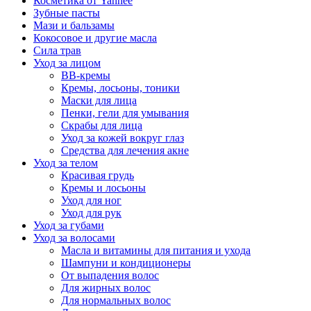
Косметика от Yanhee
Зубные пасты
Мази и бальзамы
Кокосовое и другие масла
Сила трав
Уход за лицом
BB-кремы
Кремы, лосьоны, тоники
Маски для лица
Пенки, гели для умывания
Скрабы для лица
Уход за кожей вокруг глаз
Средства для лечения акне
Уход за телом
Красивая грудь
Кремы и лосьоны
Уход для ног
Уход для рук
Уход за губами
Уход за волосами
Масла и витамины для питания и ухода
Шампуни и кондиционеры
От выпадения волос
Для жирных волос
Для нормальных волос