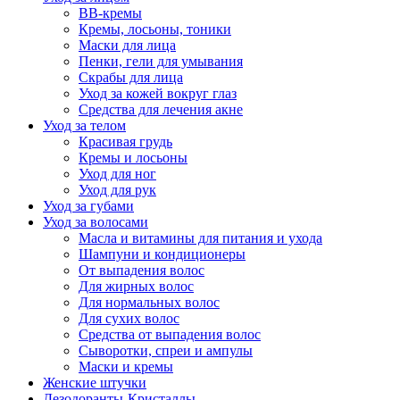
BB-кремы
Кремы, лосьоны, тоники
Маски для лица
Пенки, гели для умывания
Скрабы для лица
Уход за кожей вокруг глаз
Средства для лечения акне
Уход за телом
Красивая грудь
Кремы и лосьоны
Уход для ног
Уход для рук
Уход за губами
Уход за волосами
Масла и витамины для питания и ухода
Шампуни и кондиционеры
От выпадения волос
Для жирных волос
Для нормальных волос
Для сухих волос
Средства от выпадения волос
Сыворотки, спреи и ампулы
Маски и кремы
Женские штучки
Дезодоранты-Кристаллы