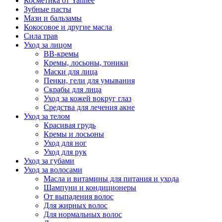
Косметика от Yanhee
Зубные пасты
Мази и бальзамы
Кокосовое и другие масла
Сила трав
Уход за лицом
BB-кремы
Кремы, лосьоны, тоники
Маски для лица
Пенки, гели для умывания
Скрабы для лица
Уход за кожей вокруг глаз
Средства для лечения акне
Уход за телом
Красивая грудь
Кремы и лосьоны
Уход для ног
Уход для рук
Уход за губами
Уход за волосами
Масла и витамины для питания и ухода
Шампуни и кондиционеры
От выпадения волос
Для жирных волос
Для нормальных волос