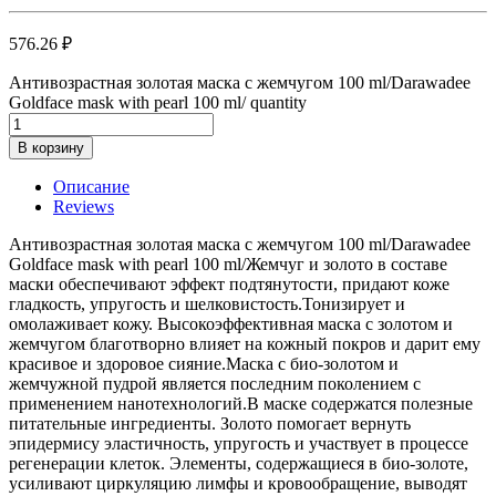
576.26
₽
Антивозрастная золотая маска с жемчугом 100 ml/Darawadee
Goldface mask with pearl 100 ml/ quantity
В корзину
Описание
Reviews
Антивозрастная золотая маска с жемчугом 100 ml/Darawadee
Goldface mask with pearl 100 ml/Жемчуг и золото в составе
маски обеспечивают эффект подтянутости, придают коже
гладкость, упругость и шелковистость.Тонизирует и
омолаживает кожу. Высокоэффективная маска с золотом и
жемчугом благотворно влияет на кожный покров и дарит ему
красивое и здоровое сияние.Маска с био-золотом и
жемчужной пудрой является последним поколением с
применением нанотехнологий.В маске содержатся полезные
питательные ингредиенты. Золото помогает вернуть
эпидермису эластичность, упругость и участвует в процессе
регенерации клеток. Элементы, содержащиеся в био-золоте,
усиливают циркуляцию лимфы и кровообращение, выводят