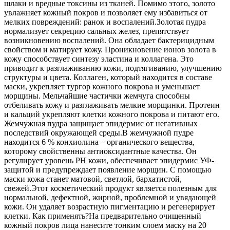
шлаки и вредные токсины из тканей. Помимо этого, золото
увлажняет кожный покров и позволяет ему избавиться от
мелких повреждений: ранок и воспалений.Золотая пудра
нормализует секрецию сальных желез, препятствует
возникновению воспалений. Она обладает бактерицидным
свойством и матирует кожу. Проникновение ионов золота в
кожу способствует синтезу эластина и коллагена. Это
приводит к разглаживанию кожи, подтягиванию, улучшению
структуры и цвета. Коллаген, который находится в составе
маски, укрепляет тургор кожного покрова и уменьшает
морщины. Мельчайшие частички жемчуга способны
отбеливать кожу и разглаживать мелкие морщинки. Протеин
и кальций укрепляют клетки кожного покрова и питают его.
Жемчужная пудра защищает эпидермис от негативных
последствий окружающей среды.В жемчужной пудре
находится 6 % конхиолина – органического вещества,
которому свойственны антиоксидантные качества. Он
регулирует уровень PH кожи, обеспечивает эпидермис УФ-
защитой и предупреждает появление морщин. С помощью
маски кожа станет матовой, светлой, бархатистой,
свежей.Этот косметический продукт является полезным для
нормальной, дефектной, жирной, проблемной и увядающей
кожи. Он удаляет возрастную пигментацию и регенерирует
клетки. Как применять?На предварительно очищенный
кожный покров лица нанесите тонким слоем маску на 20