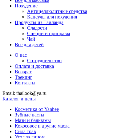
Все для массажа
Похудение
Антицеллюлитные средства
Капсулы для похудения
Продукты из Таиланда
Сладости
Специи и приправы
Чай
Все для детей
О нас
Сотрудничество
Оплата и доставка
Возврат
Трекинг
Контакты
Email: thailook@ya.ru
Каталог и цены
Косметика от Yanhee
Зубные пасты
Мази и бальзамы
Кокосовое и другие масла
Сила трав
Уход за лицом