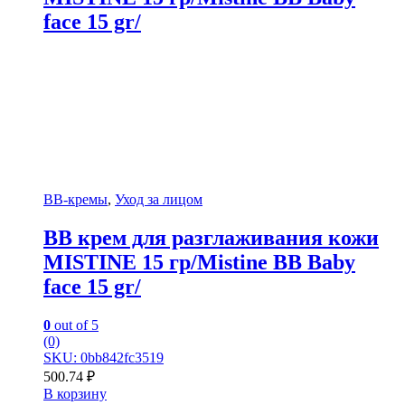
face 15 gr/
BB-кремы
,
Уход за лицом
BB крем для разглаживания кожи
MISTINE 15 гр/Mistine BB Baby
face 15 gr/
0
out of 5
(0)
SKU: 0bb842fc3519
500.74
₽
В корзину