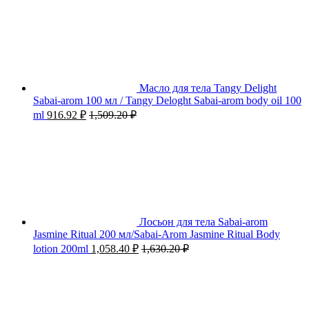
Масло для тела Tangy Delight
Sabai-arom 100 мл / Tangy Deloght Sabai-arom body oil 100
ml
916.92
₽
1,509.20
₽
Лосьон для тела Sabai-arom
Jasmine Ritual 200 мл/Sabai-Arom Jasmine Ritual Body
lotion 200ml
1,058.40
₽
1,630.20
₽