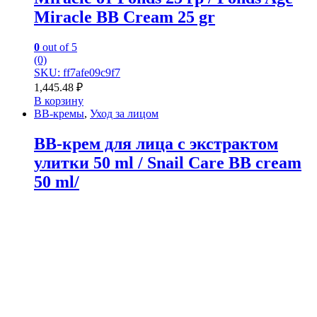
Miracle BB Cream 25 gr
0
out of 5
(0)
SKU: ff7afe09c9f7
1,445.48
₽
В корзину
BB-кремы
,
Уход за лицом
BB-крем для лица с экстрактом
улитки 50 ml / Snail Care BB cream
50 ml/