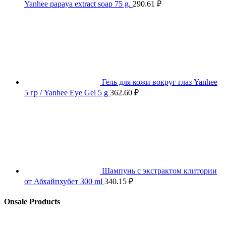
Yanhee papaya extract soap 75 g.
290.61
₽
Гель для кожи вокруг глаз Yanhee
5 гр / Yanhee Eye Gel 5 g
362.60
₽
Шампунь с экстрактом клитории
от Абхайпхубет 300 ml
340.15
₽
Onsale Products