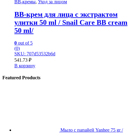
BB-кремы
,
Уход за лицом
BB-крем для лица с экстрактом
улитки 50 ml / Snail Care BB cream
50 ml/
0
out of 5
(0)
SKU: 707d53532b6d
541.73
₽
В корзину
Featured Products
Мыло с папайей Yanhee 75 gr /