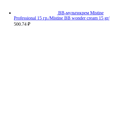
BB-мультикрем Mistine
Professional 15 гр./Mistine BB wonder cream 15 gr/
500.74
₽