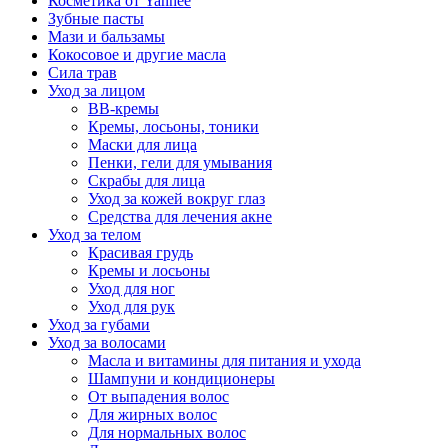
Косметика от Yanhee
Зубные пасты
Мази и бальзамы
Кокосовое и другие масла
Сила трав
Уход за лицом
BB-кремы
Кремы, лосьоны, тоники
Маски для лица
Пенки, гели для умывания
Скрабы для лица
Уход за кожей вокруг глаз
Средства для лечения акне
Уход за телом
Красивая грудь
Кремы и лосьоны
Уход для ног
Уход для рук
Уход за губами
Уход за волосами
Масла и витамины для питания и ухода
Шампуни и кондиционеры
От выпадения волос
Для жирных волос
Для нормальных волос