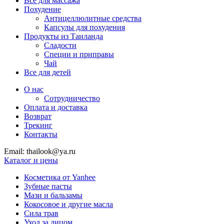
Все для массажа
Похудение
Антицеллюлитные средства
Капсулы для похудения
Продукты из Таиланда
Сладости
Специи и приправы
Чай
Все для детей
О нас
Сотрудничество
Оплата и доставка
Возврат
Трекинг
Контакты
Email: thailook@ya.ru
Каталог и цены
Косметика от Yanhee
Зубные пасты
Мази и бальзамы
Кокосовое и другие масла
Сила трав
Уход за лицом