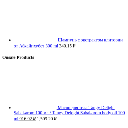
Шампунь с экстрактом клитории
от Абхайпхубет 300 ml
340.15
₽
Onsale Products
Масло для тела Tangy Delight
Sabai-arom 100 мл / Tangy Deloght Sabai-arom body oil 100
ml
916.92
₽
1,509.20
₽