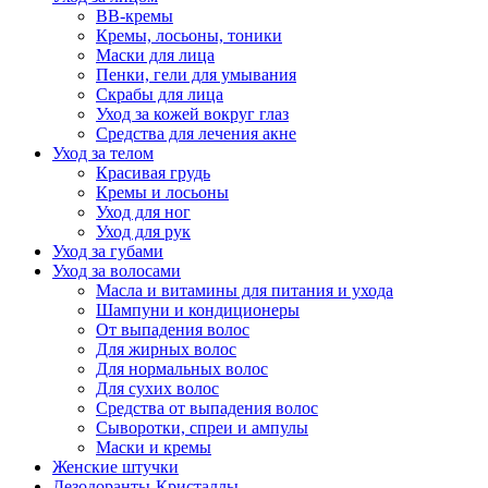
BB-кремы
Кремы, лосьоны, тоники
Маски для лица
Пенки, гели для умывания
Скрабы для лица
Уход за кожей вокруг глаз
Средства для лечения акне
Уход за телом
Красивая грудь
Кремы и лосьоны
Уход для ног
Уход для рук
Уход за губами
Уход за волосами
Масла и витамины для питания и ухода
Шампуни и кондиционеры
От выпадения волос
Для жирных волос
Для нормальных волос
Для сухих волос
Средства от выпадения волос
Сыворотки, спреи и ампулы
Маски и кремы
Женские штучки
Дезодоранты-Кристаллы