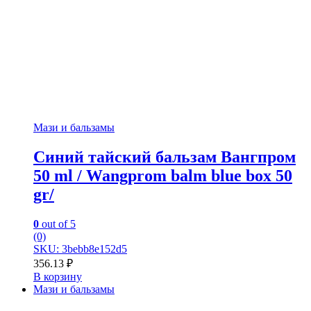
Мази и бальзамы
Синий тайский бальзам Вангпром
50 ml / Wangprom balm blue box 50
gr/
0
out of 5
(0)
SKU: 3bebb8e152d5
356.13
₽
В корзину
Мази и бальзамы