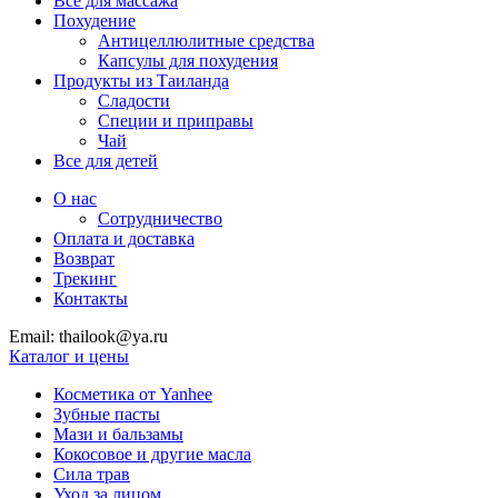
Все для массажа
Похудение
Антицеллюлитные средства
Капсулы для похудения
Продукты из Таиланда
Сладости
Специи и приправы
Чай
Все для детей
О нас
Сотрудничество
Оплата и доставка
Возврат
Трекинг
Контакты
Email: thailook@ya.ru
Каталог и цены
Косметика от Yanhee
Зубные пасты
Мази и бальзамы
Кокосовое и другие масла
Сила трав
Уход за лицом