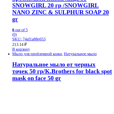
SNOWGIRL 20 гр /SNOWGIRL
NANO ZINC & SULPHUR SOAP 20
gr
0
out of 5
(0)
SKU: 74af1a88e653
213.14
₽
В корзину
Мыло для проблемной кожи
,
Натуральное мыло
Натуральное мыло от черных
точек 50 гр/K.Brothers for black spot
mask on face 50 gr