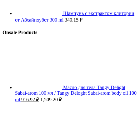
Шампунь с экстрактом клитории
от Абхайпхубет 300 ml
340.15
₽
Onsale Products
Масло для тела Tangy Delight
Sabai-arom 100 мл / Tangy Deloght Sabai-arom body oil 100
ml
916.92
₽
1,509.20
₽