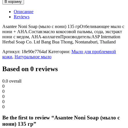
В корзину
Описание
Reviews
Asantee Noni Soap (мыло с нони) 135 грОтбеливающее мыло с
нони + AHA.Состав:масло кокосовой пальмы, сода, экстракт
нони с медом, AHA-коллагенПроизводитель:ASP Internation
Herbal Soap Co. Ltd Bang Bua Thong, Nontanaburi, Thailand
Артикул:
18e90e7764af
Категории:
Мыло для проблемной
кожи
,
Натуральное мыло
Based on 0 reviews
0.0
overall
0
0
0
0
0
Be the first to review “Asantee Noni Soap (мыло с
нони) 135 гр”