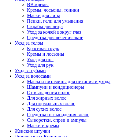
BB-кремы
Кремы, лосьоны, тоники
Маски для лица
Пенки, гели для умывания
Скрабы для лица
Уход за кожей вокруг глаз
Средства для лечения акне
Уход за телом
Красивая грудь
Кремы и лосьоны
Уход для ног
Уход для рук
Уход за губами
Уход за волосами
Масла и витамины для питания и ухода
Шампуни и кондиционеры
От выпадения волос
Для жирных волос
Для нормальных волос
Для сухих волос
Средства от выпадения волос
Сыворотки, спреи и ампулы
Маски и кремы
Женские штучки
Дезодоранты-Кристаллы