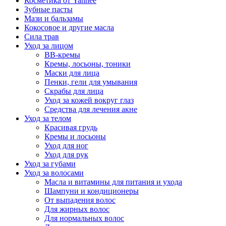
Косметика от Yanhee
Зубные пасты
Мази и бальзамы
Кокосовое и другие масла
Сила трав
Уход за лицом
BB-кремы
Кремы, лосьоны, тоники
Маски для лица
Пенки, гели для умывания
Скрабы для лица
Уход за кожей вокруг глаз
Средства для лечения акне
Уход за телом
Красивая грудь
Кремы и лосьоны
Уход для ног
Уход для рук
Уход за губами
Уход за волосами
Масла и витамины для питания и ухода
Шампуни и кондиционеры
От выпадения волос
Для жирных волос
Для нормальных волос