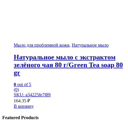
Мыло для проблемной кожи
,
Натуральное мыло
Натуральное мыло с экстрактом
зелёного чая 80 г/Green Tea soap 80
gr
0
out of 5
(0)
SKU: a34225fe7f89
164.35
₽
В корзину
Featured Products