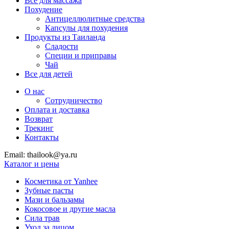
Все для массажа
Похудение
Антицеллюлитные средства
Капсулы для похудения
Продукты из Таиланда
Сладости
Специи и приправы
Чай
Все для детей
О нас
Сотрудничество
Оплата и доставка
Возврат
Трекинг
Контакты
Email: thailook@ya.ru
Каталог и цены
Косметика от Yanhee
Зубные пасты
Мази и бальзамы
Кокосовое и другие масла
Сила трав
Уход за лицом