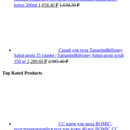
lotion 200ml
1,058.40
₽
1,630.20
₽
Скраб для тела Tamarind&Honey
Sabai-arom 35 грамм / Tamarind&Honey Sabai-arom scrub
350 gr
2,289.60
₽
2,985.40
₽
Top Rated Products
СС крем для лица BOMIC,
подстраивающийся под тон кожи 40 мл/ BOMIC CC