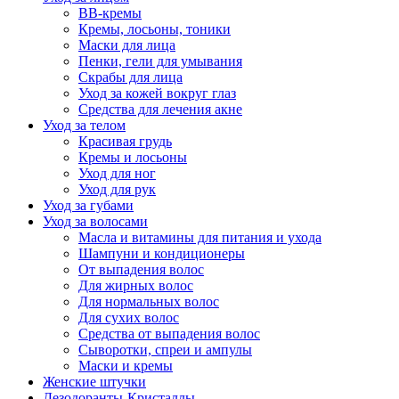
BB-кремы
Кремы, лосьоны, тоники
Маски для лица
Пенки, гели для умывания
Скрабы для лица
Уход за кожей вокруг глаз
Средства для лечения акне
Уход за телом
Красивая грудь
Кремы и лосьоны
Уход для ног
Уход для рук
Уход за губами
Уход за волосами
Масла и витамины для питания и ухода
Шампуни и кондиционеры
От выпадения волос
Для жирных волос
Для нормальных волос
Для сухих волос
Средства от выпадения волос
Сыворотки, спреи и ампулы
Маски и кремы
Женские штучки
Дезодоранты-Кристаллы