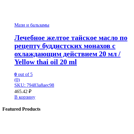
Мази и бальзамы
Лечебное желтое тайское масло по
рецепту буддистских монахов с
охлаждающим действием 20 мл /
Yellow thai oil 20 ml
0
out of 5
(0)
SKU: 79483a8aec98
465.42
₽
В корзину
Featured Products