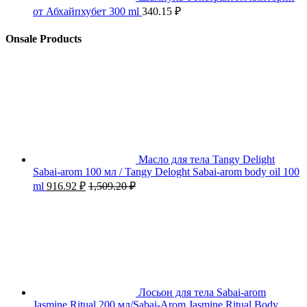
от Абхайпхубет 300 ml
340.15
₽
Onsale Products
Масло для тела Tangy Delight
Sabai-arom 100 мл / Tangy Deloght Sabai-arom body oil 100
ml
916.92
₽
1,509.20
₽
Лосьон для тела Sabai-arom
Jasmine Ritual 200 мл/Sabai-Arom Jasmine Ritual Body