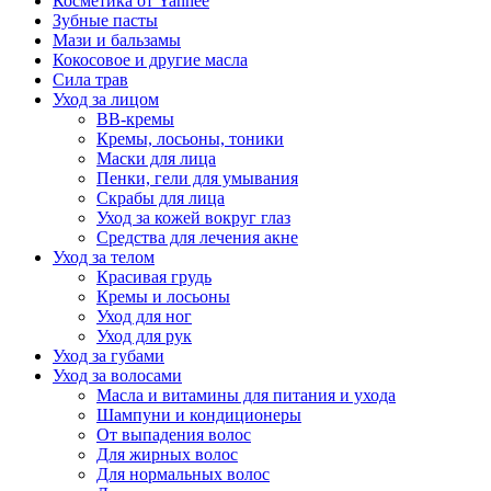
Косметика от Yanhee
Зубные пасты
Мази и бальзамы
Кокосовое и другие масла
Сила трав
Уход за лицом
BB-кремы
Кремы, лосьоны, тоники
Маски для лица
Пенки, гели для умывания
Скрабы для лица
Уход за кожей вокруг глаз
Средства для лечения акне
Уход за телом
Красивая грудь
Кремы и лосьоны
Уход для ног
Уход для рук
Уход за губами
Уход за волосами
Масла и витамины для питания и ухода
Шампуни и кондиционеры
От выпадения волос
Для жирных волос
Для нормальных волос