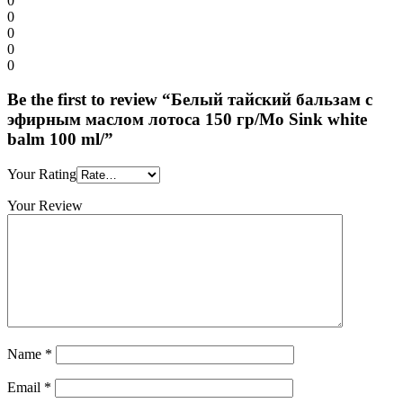
0
0
0
0
0
Be the first to review “Белый тайский бальзам с
эфирным маслом лотоса 150 гр/Mo Sink white
balm 100 ml/”
Your Rating
Your Review
Name
*
Email
*