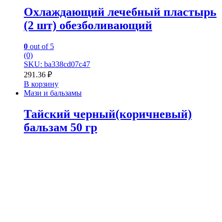
Охлаждающий лечебный пластырь
(2 шт) обезболивающий
0
out of 5
(0)
SKU: ba338cd07c47
291.36
₽
В корзину
Мази и бальзамы
Тайский черный(коричневый)
бальзам 50 гр