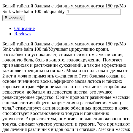
Белый тайский бальзам с эфирным маслом лотоса 150 гр/Mo
Sink white balm 100 ml/ quantity
В корзину
Описание
Reviews
Белый тайский бальзам с эфирным маслом лотоса 150 гр/Mo
Sink white balm 100 ml/Улучшает циркуляцию крови,
расслабляет и успокаивает, снимает симптомы укачивания,
головную боль, боль в животе, головокружение. Помогает
при вывихах и растяжении сухожилий, а так же эффективно
заживляет трещины на пятках. Можно использовать детям от
2 лет и можно применять ежедневно.Этот бальзам создан на
основе пчелиного воска, эфирного масла лотоса и тайских
кореньев и трав.Эфирное масло лотоса считается старейшим
веществом, добытым из лепестков цветка, это лучшее
релаксирующее средство. С ним проводят различные массажи
с целью снятия общего напряжения и расслабления мышц
тела.? стимулирует активизацию обменных процессов в коже,
способствует восстановлению тонуса и повышению
упругости. ? проясняет ум, помогает повышению жизненного
тонуса, снимает чувство усталости и тревоги, ?его применяют
для лечения различных видов боли и спазмов. ?легкий массаж