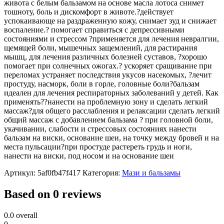
живота с белым бальзамом на основе масла лотоса снимет
тошноту, боль и дискомфорт в животе.?действует
успокаивающе на раздраженную кожу, снимает зуд и снижает
воспаление.? помогает справиться с депрессивными
состояниями и стрессом ?применяется для лечения невралгии,
щемящей боли, мышечных защемлений, для растирания
мышц, для лечения различных болезней суставов, ?хорошо
помогает при солнечных ожогах.? ускоряет сращивание при
переломах устраняет последствия укусов насекомых, ?лечит
простуду, насморк, боли в горле, головные боли?бальзам
идеален для лечения респираторных заболеваний у детей. Как
применять??нанести на проблемную зону и сделать легкий
массаж?для общего расслабления и релаксации сделать легкий
общий массаж с добавлением бальзама ? при головной боли,
укачивании, слабости и стрессовых состояниях нанести
бальзам на виски, основание шеи, на точку между бровей и на
места пульсации?при простуде растереть грудь и ноги,
нанести на виски, под носом и на основание шеи
Артикул:
5af0fb47f417
Категория:
Мази и бальзамы
Based on 0 reviews
0.0
overall