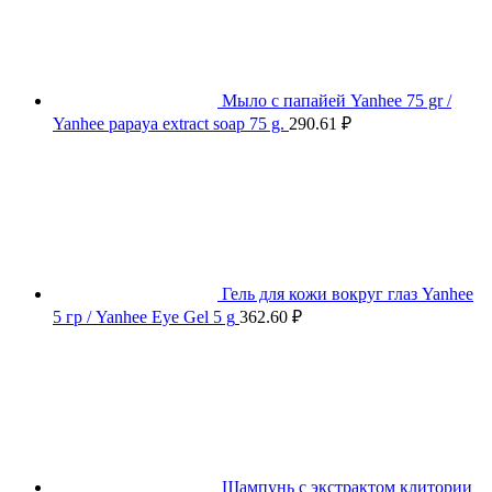
Мыло с папайей Yanhee 75 gr /
Yanhee papaya extract soap 75 g.
290.61
₽
Гель для кожи вокруг глаз Yanhee
5 гр / Yanhee Eye Gel 5 g
362.60
₽
Шампунь с экстрактом клитории