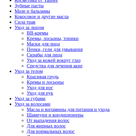
Косметика от Yanhee
Зубные пасты
Мази и бальзамы
Кокосовое и другие масла
Сила трав
Уход за лицом
BB-кремы
Кремы, лосьоны, тоники
Маски для лица
Пенки, гели для умывания
Скрабы для лица
Уход за кожей вокруг глаз
Средства для лечения акне
Уход за телом
Красивая грудь
Кремы и лосьоны
Уход для ног
Уход для рук
Уход за губами
Уход за волосами
Масла и витамины для питания и ухода
Шампуни и кондиционеры
От выпадения волос
Для жирных волос
Для нормальных волос