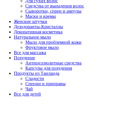
Для сухих волос
Средства от выпадения волос
Сыворотки, спреи и ампулы
Маски и кремы
Женские штучки
Дезодоранты-Кристаллы
Декоративная косметика
Натуральное мыло
Мыло для проблемной кожи
Фруктовое мыло
Все для массажа
Похудение
Антицеллюлитные средства
Капсулы для похудения
Продукты из Таиланда
Сладости
Специи и приправы
Чай
Все для детей