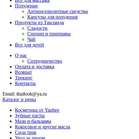
Все для массажа
Похудение
Антицеллюлитные средства
Капсулы для похудения
Продукты из Таиланда
Сладости
Специи и приправы
Чай
Все для детей
О нас
Сотрудничество
Оплата и доставка
Возврат
Трекинг
Контакты
Email: thailook@ya.ru
Каталог и цены
Косметика от Yanhee
Зубные пасты
Мази и бальзамы
Кокосовое и другие масла
Сила трав
Уход за лицом