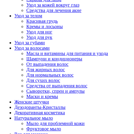
Уход за кожей вокруг глаз
Средства для лечения акне
Уход за телом
Красивая грудь
Кремы и лосьоны
Уход для ног
Уход для рук
Уход за губами
Уход за волосами
Масла и витамины для питания и ухода
Шампуни и кондиционеры
От выпадения волос
Для жирных волос
Для нормальных волос
Для сухих волос
Средства от выпадения волос
Сыворотки, спреи и ампулы
Маски и кремы
Женские штучки
Дезодоранты-Кристаллы
Декоративная косметика
Натуральное мыло
Мыло для проблемной кожи
Фруктовое мыло