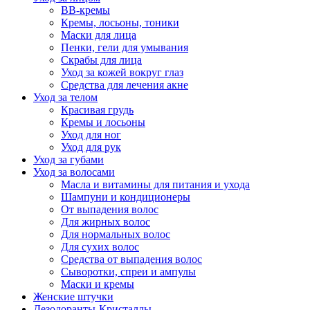
BB-кремы
Кремы, лосьоны, тоники
Маски для лица
Пенки, гели для умывания
Скрабы для лица
Уход за кожей вокруг глаз
Средства для лечения акне
Уход за телом
Красивая грудь
Кремы и лосьоны
Уход для ног
Уход для рук
Уход за губами
Уход за волосами
Масла и витамины для питания и ухода
Шампуни и кондиционеры
От выпадения волос
Для жирных волос
Для нормальных волос
Для сухих волос
Средства от выпадения волос
Сыворотки, спреи и ампулы
Маски и кремы
Женские штучки
Дезодоранты-Кристаллы