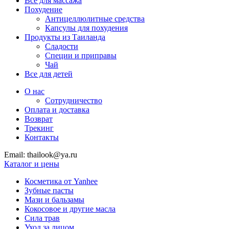
Все для массажа
Похудение
Антицеллюлитные средства
Капсулы для похудения
Продукты из Таиланда
Сладости
Специи и приправы
Чай
Все для детей
О нас
Сотрудничество
Оплата и доставка
Возврат
Трекинг
Контакты
Email: thailook@ya.ru
Каталог и цены
Косметика от Yanhee
Зубные пасты
Мази и бальзамы
Кокосовое и другие масла
Сила трав
Уход за лицом