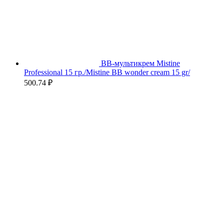
BB-мультикрем Mistine
Professional 15 гр./Mistine BB wonder cream 15 gr/
500.74
₽