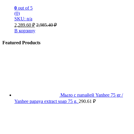
0
out of 5
(0)
SKU: n/a
2,289.60
₽
2,985.40
₽
В корзину
Featured Products
Мыло с папайей Yanhee 75 gr /
Yanhee papaya extract soap 75 g.
290.61
₽