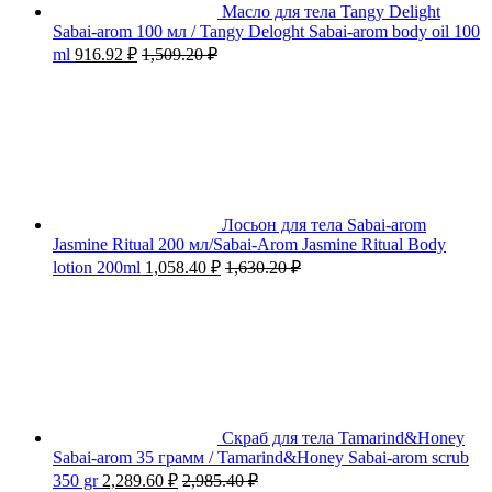
Масло для тела Tangy Delight
Sabai-arom 100 мл / Tangy Deloght Sabai-arom body oil 100
ml
916.92
₽
1,509.20
₽
Лосьон для тела Sabai-arom
Jasmine Ritual 200 мл/Sabai-Arom Jasmine Ritual Body
lotion 200ml
1,058.40
₽
1,630.20
₽
Скраб для тела Tamarind&Honey
Sabai-arom 35 грамм / Tamarind&Honey Sabai-arom scrub
350 gr
2,289.60
₽
2,985.40
₽