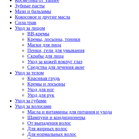
Косметика от Yanhee
Зубные пасты
Мази и бальзамы
Кокосовое и другие масла
Сила трав
Уход за лицом
BB-кремы
Кремы, лосьоны, тоники
Маски для лица
Пенки, гели для умывания
Скрабы для лица
Уход за кожей вокруг глаз
Средства для лечения акне
Уход за телом
Красивая грудь
Кремы и лосьоны
Уход для ног
Уход для рук
Уход за губами
Уход за волосами
Масла и витамины для питания и ухода
Шампуни и кондиционеры
От выпадения волос
Для жирных волос
Для нормальных волос