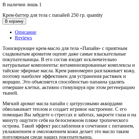
В наличии лишь 1
Крем-баттер для тела с папайей 250 гр. quantity
В корзину
Описание
Reviews
Тонизирующее крем-масло для тела «Папайя» с приятным
сладковатым ароматом оценят даже самые взыскательные
покупательницы. В его состав входят исключительно
натуральные компоненты: витаминизированные комплексы и
тайские эфирные масла. Крем равномерно разглаживает кожу,
поэтому наиболее эффективен для устранения растяжек и
морщин. Это объясняется способностью папаина удалять
отмершие клетки, активно стимулируя при этом регенерацию
тканей.
Мягкий аромат масла папайи с цитрусовыми аккордами
обволакивает теплом и создает игривое настроение. С его
помощью Вы забудете о стрессах и заботах, закроете глаза и на
минуту ощутите себя на белоснежном пляже тропического
острова. Такой эффект расслабления в сочетании с питанием,
увлажнением и омоложением кожи делает это масло таким
популярным среди наших покупательниц.