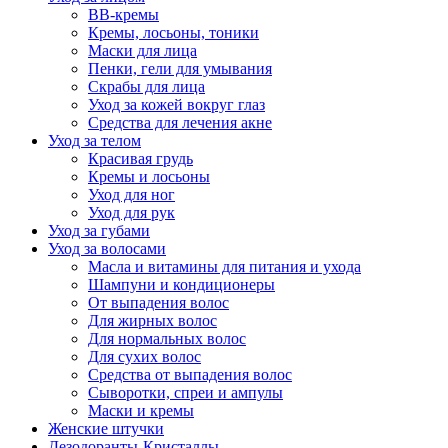
BB-кремы
Кремы, лосьоны, тоники
Маски для лица
Пенки, гели для умывания
Скрабы для лица
Уход за кожей вокруг глаз
Средства для лечения акне
Уход за телом
Красивая грудь
Кремы и лосьоны
Уход для ног
Уход для рук
Уход за губами
Уход за волосами
Масла и витамины для питания и ухода
Шампуни и кондиционеры
От выпадения волос
Для жирных волос
Для нормальных волос
Для сухих волос
Средства от выпадения волос
Сыворотки, спреи и ампулы
Маски и кремы
Женские штучки
Дезодоранты-Кристаллы