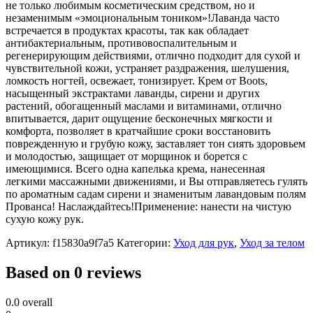
не только любимым косметическим средством, но и
незаменимым «эмоциональным тоником»!Лаванда часто
встречается в продуктах красоты, так как обладает
антибактериальным, противовоспалительным и
регенерирующим действиями, отлично подходит для сухой и
чувствительной кожи, устраняет раздражения, шелушения,
ломкость ногтей, освежает, тонизирует. Крем от Boots,
насыщенный экстрактами лаванды, сирени и других
растений, обогащенный маслами и витаминами, отлично
впитывается, дарит ощущение бесконечных мягкости и
комфорта, позволяет в кратчайшие сроки восстановить
поврежденную и грубую кожу, заставляет тон сиять здоровьем
и молодостью, защищает от морщинок и борется с
имеющимися. Всего одна капелька крема, нанесенная
легкими массажными движениями, и Вы отправляетесь гулять
по ароматным садам сирени и знаменитым лавандовым полям
Прованса! Наслаждайтесь!Применение: нанести на чистую
сухую кожу рук.
Артикул:
f15830a9f7a5
Категории:
Уход для рук
,
Уход за телом
Based on 0 reviews
0.0
overall