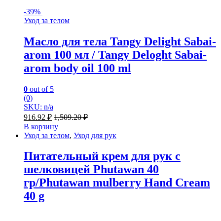
-
39%
Уход за телом
Масло для тела Tangy Delight Sabai-
arom 100 мл / Tangy Deloght Sabai-
arom body oil 100 ml
0
out of 5
(0)
SKU: n/a
916.92
₽
1,509.20
₽
В корзину
Уход за телом
,
Уход для рук
Питательный крем для рук c
шелковицей Phutawan 40
гр/Phutawan mulberry Hand Cream
40 g