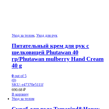
Уход за телом
,
Уход для рук
Питательный крем для рук c
шелковицей Phutawan 40
гр/Phutawan mulberry Hand Cream
40 g
0
out of 5
(0)
SKU: e47370e5111f
690.68
₽
В корзину
Уход за телом