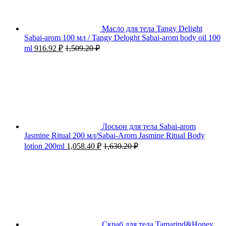
Масло для тела Tangy Delight
Sabai-arom 100 мл / Tangy Deloght Sabai-arom body oil 100
ml
916.92
₽
1,509.20
₽
Лосьон для тела Sabai-arom
Jasmine Ritual 200 мл/Sabai-Arom Jasmine Ritual Body
lotion 200ml
1,058.40
₽
1,630.20
₽
Скраб для тела Tamarind&Honey