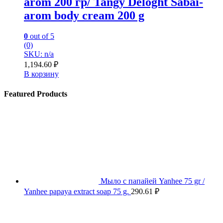
arom 200 гр/ Tangy Deloght Sabai-
arom body cream 200 g
0
out of 5
(0)
SKU: n/a
1,194.60
₽
В корзину
Featured Products
Мыло с папайей Yanhee 75 gr /
Yanhee papaya extract soap 75 g.
290.61
₽