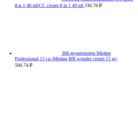
8-в-1 40 ml/CC cream 8 in 1 40 ml
336.76
₽
BB-мультикрем Mistine
Professional 15 гр./Mistine BB wonder cream 15 gr/
500.74
₽