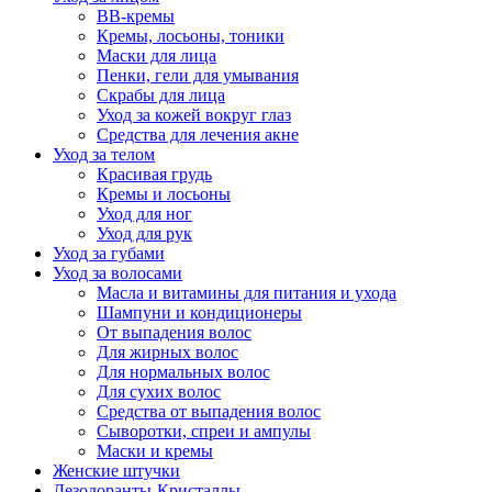
BB-кремы
Кремы, лосьоны, тоники
Маски для лица
Пенки, гели для умывания
Скрабы для лица
Уход за кожей вокруг глаз
Средства для лечения акне
Уход за телом
Красивая грудь
Кремы и лосьоны
Уход для ног
Уход для рук
Уход за губами
Уход за волосами
Масла и витамины для питания и ухода
Шампуни и кондиционеры
От выпадения волос
Для жирных волос
Для нормальных волос
Для сухих волос
Средства от выпадения волос
Сыворотки, спреи и ампулы
Маски и кремы
Женские штучки
Дезодоранты-Кристаллы