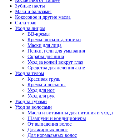
Косметика от Yanhee
Зубные пасты
Мази и бальзамы
Кокосовое и другие масла
Сила трав
Уход за лицом
BB-кремы
Кремы, лосьоны, тоники
Маски для лица
Пенки, гели для умывания
Скрабы для лица
Уход за кожей вокруг глаз
Средства для лечения акне
Уход за телом
Красивая грудь
Кремы и лосьоны
Уход для ног
Уход для рук
Уход за губами
Уход за волосами
Масла и витамины для питания и ухода
Шампуни и кондиционеры
От выпадения волос
Для жирных волос
Для нормальных волос