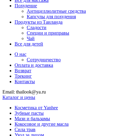
Все для массажа
Похудение
Антицеллюлитные средства
Капсулы для похудения
Продукты из Таиланда
Сладости
Специи и приправы
Чай
Все для детей
О нас
Сотрудничество
Оплата и доставка
Возврат
Трекинг
Контакты
Email: thailook@ya.ru
Каталог и цены
Косметика от Yanhee
Зубные пасты
Мази и бальзамы
Кокосовое и другие масла
Сила трав
Уход за лицом