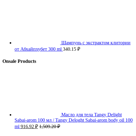
Шампунь с экстрактом клитории
от Абхайпхубет 300 ml
340.15
₽
Onsale Products
Масло для тела Tangy Delight
Sabai-arom 100 мл / Tangy Deloght Sabai-arom body oil 100
ml
916.92
₽
1,509.20
₽