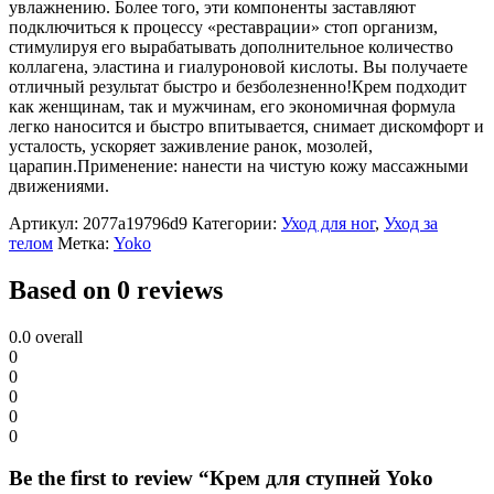
увлажнению. Более того, эти компоненты заставляют
подключиться к процессу «реставрации» стоп организм,
стимулируя его вырабатывать дополнительное количество
коллагена, эластина и гиалуроновой кислоты. Вы получаете
отличный результат быстро и безболезненно!Крем подходит
как женщинам, так и мужчинам, его экономичная формула
легко наносится и быстро впитывается, снимает дискомфорт и
усталость, ускоряет заживление ранок, мозолей,
царапин.Применение: нанести на чистую кожу массажными
движениями.
Артикул:
2077a19796d9
Категории:
Уход для ног
,
Уход за
телом
Метка:
Yoko
Based on 0 reviews
0.0
overall
0
0
0
0
0
Be the first to review “Крем для ступней Yoko