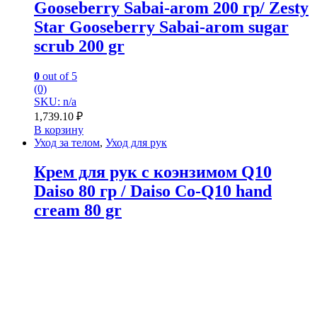
Gooseberry Sabai-arom 200 гр/ Zesty
Star Gooseberry Sabai-arom sugar
scrub 200 gr
0
out of 5
(0)
SKU: n/a
1,739.10
₽
В корзину
Уход за телом
,
Уход для рук
Крем для рук с коэнзимом Q10
Daiso 80 гр / Daiso Co-Q10 hand
cream 80 gr