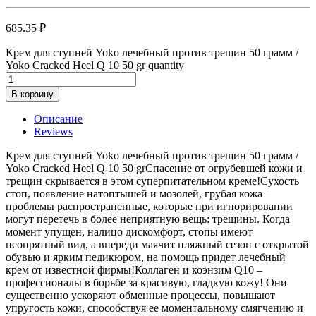
685.35
₽
Крем для ступней Yoko лечебный против трещин 50 грамм /
Yoko Cracked Heel Q 10 50 gr quantity
В корзину
Описание
Reviews
Крем для ступней Yoko лечебный против трещин 50 грамм /
Yoko Cracked Heel Q 10 50 grСпасение от огрубевшей кожи и
трещин скрывается в этом суперпитательном креме!Сухость
стоп, появление натоптышей и мозолей, грубая кожа –
проблемы распространенные, которые при игнорировании
могут перетечь в более неприятную вещь: трещины. Когда
момент упущен, налицо дискомфорт, стопы имеют
неопрятный вид, а впереди маячит пляжный сезон с открытой
обувью и ярким педикюром, на помощь придет лечебный
крем от известной фирмы!Коллаген и коэнзим Q10 –
профессионалы в борьбе за красивую, гладкую кожу! Они
существенно ускоряют обменные процессы, повышают
упругость кожи, способствуя ее моментальному смягчению и