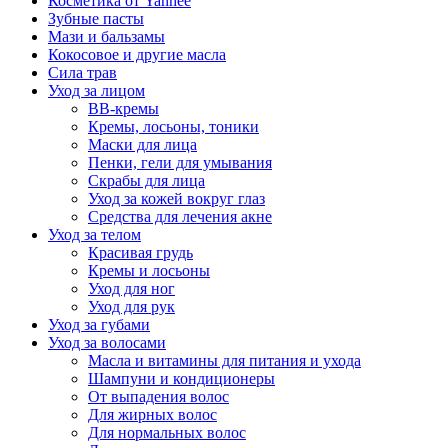
Косметика от Yanhee
Зубные пасты
Мази и бальзамы
Кокосовое и другие масла
Сила трав
Уход за лицом
BB-кремы
Кремы, лосьоны, тоники
Маски для лица
Пенки, гели для умывания
Скрабы для лица
Уход за кожей вокруг глаз
Средства для лечения акне
Уход за телом
Красивая грудь
Кремы и лосьоны
Уход для ног
Уход для рук
Уход за губами
Уход за волосами
Масла и витамины для питания и ухода
Шампуни и кондиционеры
От выпадения волос
Для жирных волос
Для нормальных волос