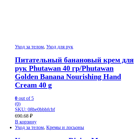
Уход за телом
,
Уход для рук
Питательный банановый крем для
рук Phutawan 40 гр/Phutawan
Golden Banana Nourishing Hand
Cream 40 g
0
out of 5
(0)
SKU: 08be0bbbfcbf
690.68
₽
В корзину
Уход за телом
,
Кремы и лосьоны