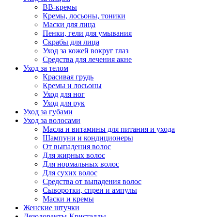
BB-кремы
Кремы, лосьоны, тоники
Маски для лица
Пенки, гели для умывания
Скрабы для лица
Уход за кожей вокруг глаз
Средства для лечения акне
Уход за телом
Красивая грудь
Кремы и лосьоны
Уход для ног
Уход для рук
Уход за губами
Уход за волосами
Масла и витамины для питания и ухода
Шампуни и кондиционеры
От выпадения волос
Для жирных волос
Для нормальных волос
Для сухих волос
Средства от выпадения волос
Сыворотки, спреи и ампулы
Маски и кремы
Женские штучки
Дезодоранты-Кристаллы