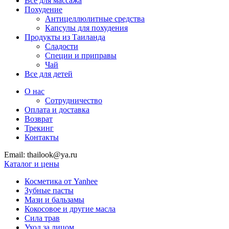
Все для массажа
Похудение
Антицеллюлитные средства
Капсулы для похудения
Продукты из Таиланда
Сладости
Специи и приправы
Чай
Все для детей
О нас
Сотрудничество
Оплата и доставка
Возврат
Трекинг
Контакты
Email: thailook@ya.ru
Каталог и цены
Косметика от Yanhee
Зубные пасты
Мази и бальзамы
Кокосовое и другие масла
Сила трав
Уход за лицом