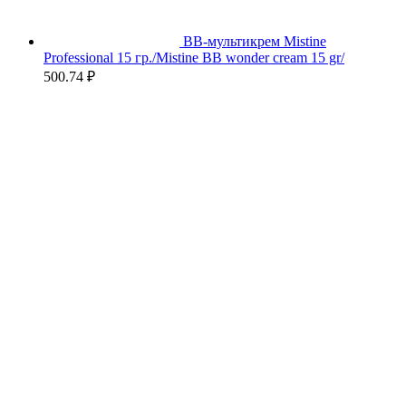
BB-мультикрем Mistine
Professional 15 гр./Mistine BB wonder cream 15 gr/
500.74
₽