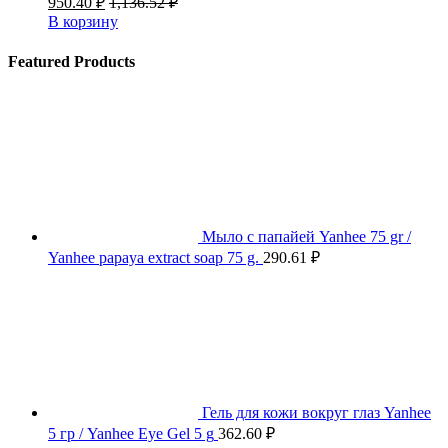
950.40
₽
1,136.52
₽
В корзину
Featured Products
Мыло с папайей Yanhee 75 gr /
Yanhee papaya extract soap 75 g.
290.61
₽
Гель для кожи вокруг глаз Yanhee
5 гр / Yanhee Eye Gel 5 g
362.60
₽