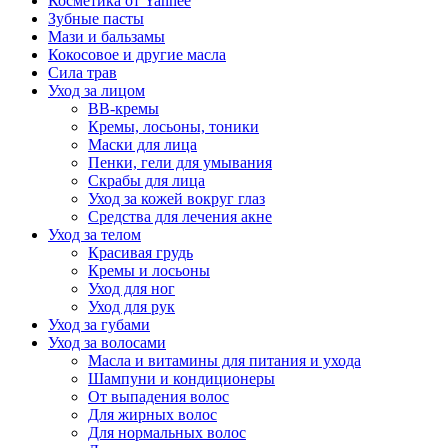
Косметика от Yanhee
Зубные пасты
Мази и бальзамы
Кокосовое и другие масла
Сила трав
Уход за лицом
BB-кремы
Кремы, лосьоны, тоники
Маски для лица
Пенки, гели для умывания
Скрабы для лица
Уход за кожей вокруг глаз
Средства для лечения акне
Уход за телом
Красивая грудь
Кремы и лосьоны
Уход для ног
Уход для рук
Уход за губами
Уход за волосами
Масла и витамины для питания и ухода
Шампуни и кондиционеры
От выпадения волос
Для жирных волос
Для нормальных волос