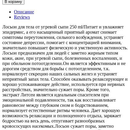
В корзину
Описание
Reviews
Лосьон для тела от угревой сыпи 250 ml/Питает и увлажняет
эпидермис, а его насыщенный приятный аромат снимает
симптомы переутомления, сильного возбуждения, устраняет
состояние депрессии, помогает с концентрацией внимания,
значительно повышает физическую и умственную активность.
Лосьон предназначен для людей с заметно жирным типом
кожи, акне, при угревой сыпи, болезненных воспалениях, и
при обильном потоотделении.Он является эффективным и не
дорогим средством для борьбы с потоотделением, т.к.
нормализует секрецию наших сальных желез и устраняет
неприятный запах тела. Способен оказывать релаксирующее и
хорошо успокаивающее действие, используется при нервных
расстройствах, значительно сужает поры. Кроме того,
экстракт Литсеи является идеальным спасителем при
эмоциональной подавленности, так как восстанавливает
равновесие между глубоким сном и бодрствованием,
нормализует естественные ритмы человека. Дает хорошую
возможность релаксации и полноценного отдыха, заряжает
бодростью на весь день, отпугивает разнообразных
кровососущих насекомых.Лосьон сужает поры, заметно