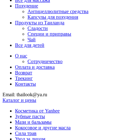
Все для массажа
Похудение
Антицеллюлитные средства
Капсулы для похудения
Продукты из Таиланда
Сладости
Специи и приправы
Чай
Все для детей
О нас
Сотрудничество
Оплата и доставка
Возврат
Трекинг
Контакты
Email: thailook@ya.ru
Каталог и цены
Косметика от Yanhee
Зубные пасты
Мази и бальзамы
Кокосовое и другие масла
Сила трав
Уход за лицом