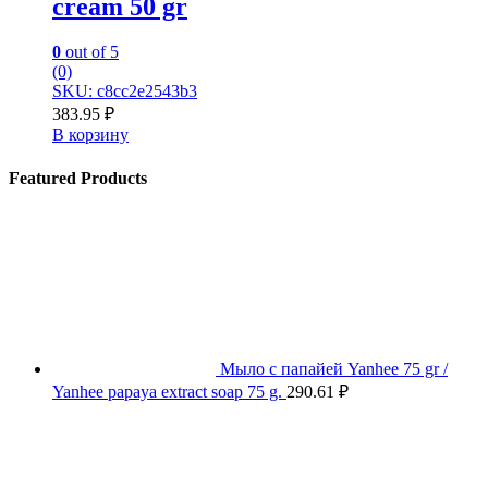
cream 50 gr
0
out of 5
(0)
SKU: c8cc2e2543b3
383.95
₽
В корзину
Featured Products
Мыло с папайей Yanhee 75 gr /
Yanhee papaya extract soap 75 g.
290.61
₽