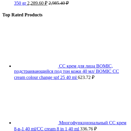
350 gr
2,289.60
₽
2,985.40
₽
Top Rated Products
СС крем для лица BOMIC,
подстраивающийся под тон кожи 40 мл/ BOMIC CC
cream colour change spf 25 40 ml
623.72
₽
Многофункциональный СС крем
8-в-1 40 ml/CC cream 8 in 1 40 ml
336.76
₽