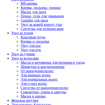
BB-кремы
Кремы, лосьоны, тоники
Маски для лица
Пенки, гели для умывания
Скрабы для лица
Уход за кожей вокруг глаз
Средства для лечения акне
Уход за телом
Красивая грудь
Кремы и лосьоны
Уход для ног
Уход для рук
Уход за губами
Уход за волосами
Масла и витамины для питания и ухода
Шампуни и кондиционеры
От выпадения волос
Для жирных волос
Для нормальных волос
Для сухих волос
Средства от выпадения волос
Сыворотки, спреи и ампулы
Маски и кремы
Женские штучки
Дезодоранты-Кристаллы