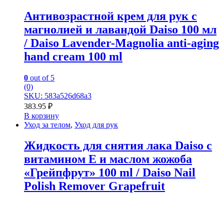
Антивозрастной крем для рук с
магнолией и лавандой Daiso 100 мл
/ Daiso Lavender-Magnolia anti-aging
hand cream 100 ml
0
out of 5
(0)
SKU: 583a526d68a3
383.95
₽
В корзину
Уход за телом
,
Уход для рук
Жидкость для снятия лака Daiso с
витамином Е и маслом жожоба
«Грейпфрут» 100 ml / Daiso Nail
Polish Remover Grapefruit