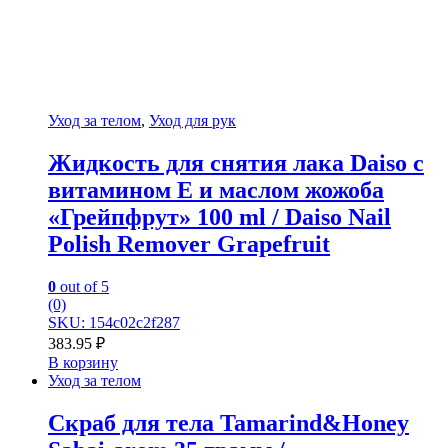
Уход за телом
,
Уход для рук
Жидкость для снятия лака Daiso с
витамином Е и маслом жожоба
«Грейпфрут» 100 ml / Daiso Nail
Polish Remover Grapefruit
0
out of 5
(0)
SKU: 154c02c2f287
383.95
₽
В корзину
Уход за телом
Скраб для тела Tamarind&Honey