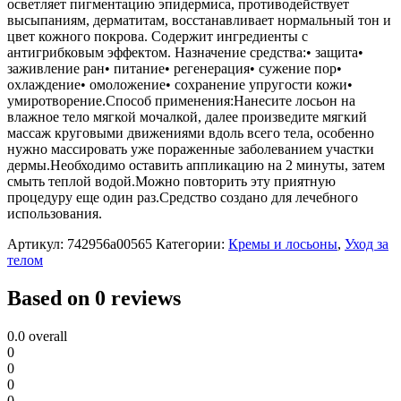
осветляет пигментацию эпидермиса, противодействует
высыпаниям, дерматитам, восстанавливает нормальный тон и
цвет кожного покрова. Содержит ингредиенты с
антигрибковым эффектом. Назначение средства:• защита•
заживление ран• питание• регенерация• сужение пор•
охлаждение• омоложение• сохранение упругости кожи•
умиротворение.Способ применения:Нанесите лосьон на
влажное тело мягкой мочалкой, далее произведите мягкий
массаж круговыми движениями вдоль всего тела, особенно
нужно массировать уже пораженные заболеванием участки
дермы.Необходимо оставить аппликацию на 2 минуты, затем
смыть теплой водой.Можно повторить эту приятную
процедуру еще один раз.Средство создано для лечебного
использования.
Артикул:
742956a00565
Категории:
Кремы и лосьоны
,
Уход за
телом
Based on 0 reviews
0.0
overall
0
0
0
0