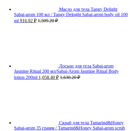
Масло для тела Tangy Delight
Sabai-arom 100 мл / Tangy Deloght Sabai-arom body oil 100
ml
916.92
₽
1,509.20
₽
Лосьон для тела Sabai-arom
Jasmine Ritual 200 мл/Sabai-Arom Jasmine Ritual Body
lotion 200ml
1,058.40
₽
1,630.20
₽
Скраб для тела Tamarind&Honey
Sabai-arom 35 грамм / Tamarind&Honey Sabai-arom scrub