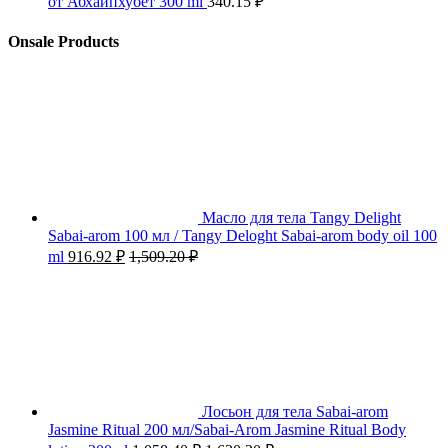
от Абхайпхубет 300 ml
340.15
₽
Onsale Products
Масло для тела Tangy Delight
Sabai-arom 100 мл / Tangy Deloght Sabai-arom body oil 100
ml
916.92
₽
1,509.20
₽
Лосьон для тела Sabai-arom
Jasmine Ritual 200 мл/Sabai-Arom Jasmine Ritual Body