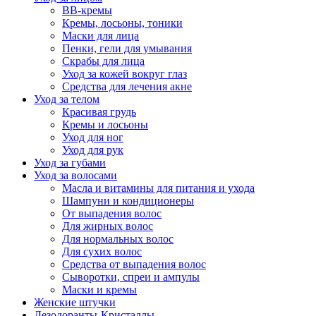
BB-кремы
Кремы, лосьоны, тоники
Маски для лица
Пенки, гели для умывания
Скрабы для лица
Уход за кожей вокруг глаз
Средства для лечения акне
Уход за телом
Красивая грудь
Кремы и лосьоны
Уход для ног
Уход для рук
Уход за губами
Уход за волосами
Масла и витамины для питания и ухода
Шампуни и кондиционеры
От выпадения волос
Для жирных волос
Для нормальных волос
Для сухих волос
Средства от выпадения волос
Сыворотки, спреи и ампулы
Маски и кремы
Женские штучки
Дезодоранты-Кристаллы