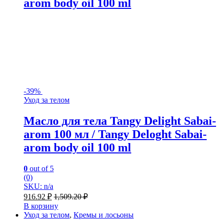
arom body oil 100 ml
-
39%
Уход за телом
Масло для тела Tangy Delight Sabai-
arom 100 мл / Tangy Deloght Sabai-
arom body oil 100 ml
0
out of 5
(0)
SKU: n/a
916.92
₽
1,509.20
₽
В корзину
Уход за телом
,
Кремы и лосьоны