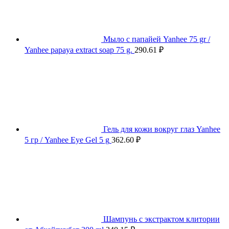
Мыло с папайей Yanhee 75 gr /
Yanhee papaya extract soap 75 g.
290.61
₽
Гель для кожи вокруг глаз Yanhee
5 гр / Yanhee Eye Gel 5 g
362.60
₽
Шампунь с экстрактом клитории