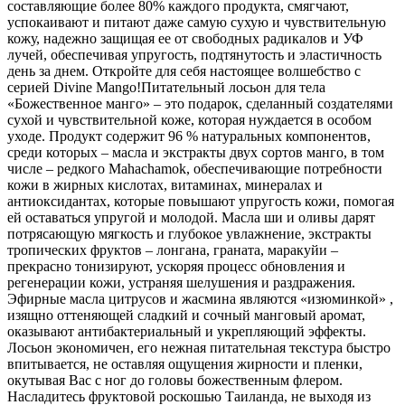
составляющие более 80% каждого продукта, смягчают,
успокаивают и питают даже самую сухую и чувствительную
кожу, надежно защищая ее от свободных радикалов и УФ
лучей, обеспечивая упругость, подтянутость и эластичность
день за днем. Откройте для себя настоящее волшебство с
серией Divine Mango!Питательный лосьон для тела
«Божественное манго» – это подарок, сделанный создателями
сухой и чувствительной коже, которая нуждается в особом
уходе. Продукт содержит 96 % натуральных компонентов,
среди которых – масла и экстракты двух сортов манго, в том
числе – редкого Mahachamok, обеспечивающие потребности
кожи в жирных кислотах, витаминах, минералах и
антиоксидантах, которые повышают упругость кожи, помогая
ей оставаться упругой и молодой. Масла ши и оливы дарят
потрясающую мягкость и глубокое увлажнение, экстракты
тропических фруктов – лонгана, граната, маракуйи –
прекрасно тонизируют, ускоряя процесс обновления и
регенерации кожи, устраняя шелушения и раздражения.
Эфирные масла цитрусов и жасмина являются «изюминкой» ,
изящно оттеняющей сладкий и сочный манговый аромат,
оказывают антибактериальный и укрепляющий эффекты.
Лосьон экономичен, его нежная питательная текстура быстро
впитывается, не оставляя ощущения жирности и пленки,
окутывая Вас с ног до головы божественным флером.
Насладитесь фруктовой роскошью Таиланда, не выходя из