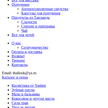
Все для массажа
Похудение
Антицеллюлитные средства
Капсулы для похудения
Продукты из Таиланда
Сладости
Специи и приправы
Чай
Все для детей
О нас
Сотрудничество
Оплата и доставка
Возврат
Трекинг
Контакты
Email: thailook@ya.ru
Каталог и цены
Косметика от Yanhee
Зубные пасты
Мази и бальзамы
Кокосовое и другие масла
Сила трав
Уход за лицом