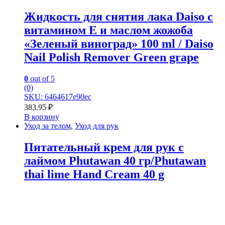
Жидкость для снятия лака Daiso с
витамином Е и маслом жожоба
«Зеленый виноград» 100 ml / Daiso
Nail Polish Remover Green grape
0
out of 5
(0)
SKU: 6464617e90ec
383.95
₽
В корзину
Уход за телом
,
Уход для рук
Питательный крем для рук c
лаймом Phutawan 40 гр/Phutawan
thai lime Hand Cream 40 g