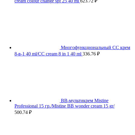
cream colour change spf 25 40 ml
623.72
₽
Многофункциональный СС крем
8-в-1 40 ml/CC cream 8 in 1 40 ml
336.76
₽
BB-мультикрем Mistine
Professional 15 гр./Mistine BB wonder cream 15 gr/
500.74
₽