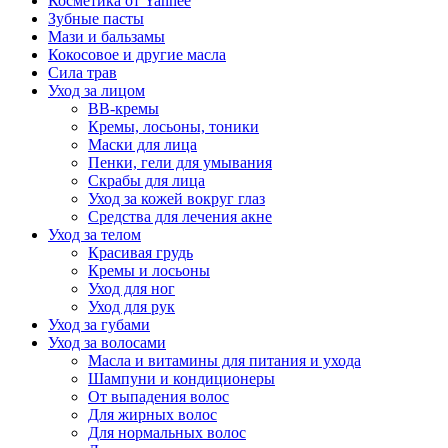
Косметика от Yanhee
Зубные пасты
Мази и бальзамы
Кокосовое и другие масла
Сила трав
Уход за лицом
BB-кремы
Кремы, лосьоны, тоники
Маски для лица
Пенки, гели для умывания
Скрабы для лица
Уход за кожей вокруг глаз
Средства для лечения акне
Уход за телом
Красивая грудь
Кремы и лосьоны
Уход для ног
Уход для рук
Уход за губами
Уход за волосами
Масла и витамины для питания и ухода
Шампуни и кондиционеры
От выпадения волос
Для жирных волос
Для нормальных волос