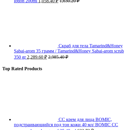
lotion 200ml
1,058.40
₽
1,630.20
₽
Скраб для тела Tamarind&Honey
Sabai-arom 35 грамм / Tamarind&Honey Sabai-arom scrub
350 gr
2,289.60
₽
2,985.40
₽
Top Rated Products
СС крем для лица BOMIC,
подстраивающийся под тон кожи 40 мл/ BOMIC CC