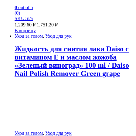
0
out of 5
(0)
SKU: n/a
1,209.60
₽
1,751.20
₽
В корзину
Уход за телом
,
Уход для рук
Жидкость для снятия лака Daiso с
витамином Е и маслом жожоба
«Зеленый виноград» 100 ml / Daiso
Nail Polish Remover Green grape
Уход за телом
,
Уход для рук