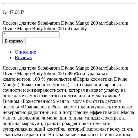
1,447.68
₽
Лосьон для тела Sabai-arom Divine Mango 200 мл/Sabai-arom
Divine Mango Body lotion 200 ml quantity
В корзину
Описание
Reviews
Лосьон для тела Sabai-arom Divine Mango 200 мл/Sabai-arom
Divine Mango Body lotion 200 ml96% натуральных
компонентов, 100 % удовольствия!Серия косметики Divine
Mango («Божественное манго») – это симфония яркости,
сочности и жизнерадостности, которая вызовет улыбку на
лице даже самого завзятого скептика или меланхолика!
Гимном «Божественного манго» могла бы стать детская
песенка «Оранжевое небо» : косметика получилась не только
невероятно радостной, но и потрясающе эффективной! Масла
манго, апельсина, лимона ,ши, оливы, миндаля, экстракты
лонгана, маракуйи, граната рождают экзотический
суперувлажняющий коктейль, который заставляет кожу сиять
счастьем и красотой! Натуральные компоненты и витамины,