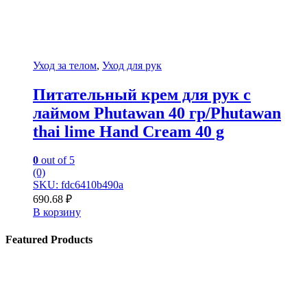
Уход за телом
,
Уход для рук
Питательный крем для рук c
лаймом Phutawan 40 гр/Phutawan
thai lime Hand Cream 40 g
0
out of 5
(0)
SKU: fdc6410b490a
690.68
₽
В корзину
Featured Products