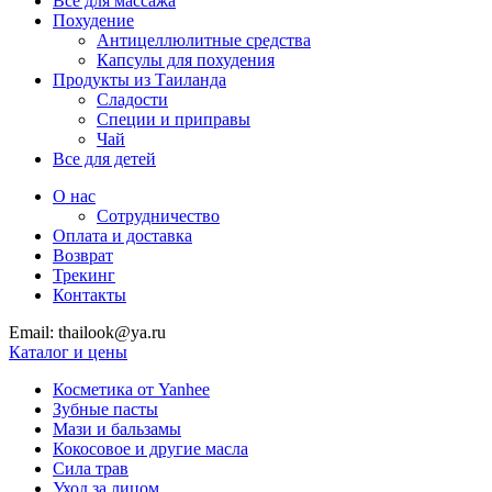
Все для массажа
Похудение
Антицеллюлитные средства
Капсулы для похудения
Продукты из Таиланда
Сладости
Специи и приправы
Чай
Все для детей
О нас
Сотрудничество
Оплата и доставка
Возврат
Трекинг
Контакты
Email: thailook@ya.ru
Каталог и цены
Косметика от Yanhee
Зубные пасты
Мази и бальзамы
Кокосовое и другие масла
Сила трав
Уход за лицом