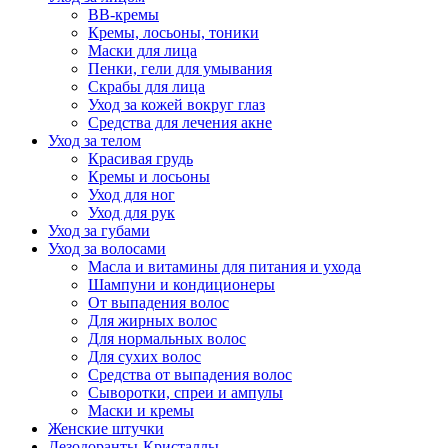
BB-кремы
Кремы, лосьоны, тоники
Маски для лица
Пенки, гели для умывания
Скрабы для лица
Уход за кожей вокруг глаз
Средства для лечения акне
Уход за телом
Красивая грудь
Кремы и лосьоны
Уход для ног
Уход для рук
Уход за губами
Уход за волосами
Масла и витамины для питания и ухода
Шампуни и кондиционеры
От выпадения волос
Для жирных волос
Для нормальных волос
Для сухих волос
Средства от выпадения волос
Сыворотки, спреи и ампулы
Маски и кремы
Женские штучки
Дезодоранты-Кристаллы