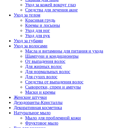
Уход за кожей вокруг глаз
Средства для лечения акне
Уход за телом
Красивая грудь
Кремы и лосьоны
Уход для ног
Уход для рук
Уход за губами
Уход за волосами
Масла и витамины для питания и ухода
Шампуни и кондиционеры
От выпадения волос
Для жирных волос
Для нормальных волос
Для сухих волос
Средства от выпадения волос
Сыворотки, спреи и ампулы
Маски и кремы
Женские штучки
Дезодоранты-Кристаллы
Декоративная косметика
Натуральное мыло
Мыло для проблемной кожи
Фруктовое мыло