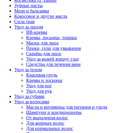
Косметика от Yanhee
Зубные пасты
Мази и бальзамы
Кокосовое и другие масла
Сила трав
Уход за лицом
BB-кремы
Кремы, лосьоны, тоники
Маски для лица
Пенки, гели для умывания
Скрабы для лица
Уход за кожей вокруг глаз
Средства для лечения акне
Уход за телом
Красивая грудь
Кремы и лосьоны
Уход для ног
Уход для рук
Уход за губами
Уход за волосами
Масла и витамины для питания и ухода
Шампуни и кондиционеры
От выпадения волос
Для жирных волос
Для нормальных волос