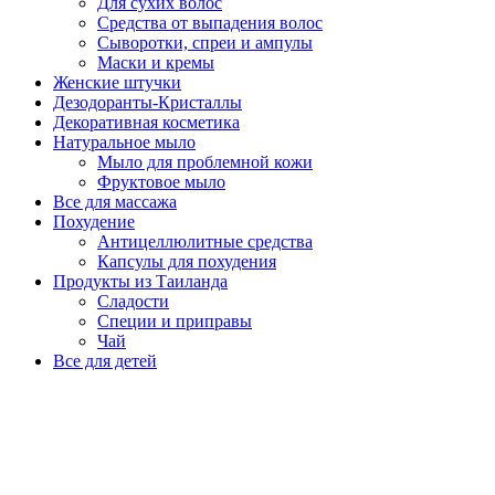
Для сухих волос
Средства от выпадения волос
Сыворотки, спреи и ампулы
Маски и кремы
Женские штучки
Дезодоранты-Кристаллы
Декоративная косметика
Натуральное мыло
Мыло для проблемной кожи
Фруктовое мыло
Все для массажа
Похудение
Антицеллюлитные средства
Капсулы для похудения
Продукты из Таиланда
Сладости
Специи и приправы
Чай
Все для детей