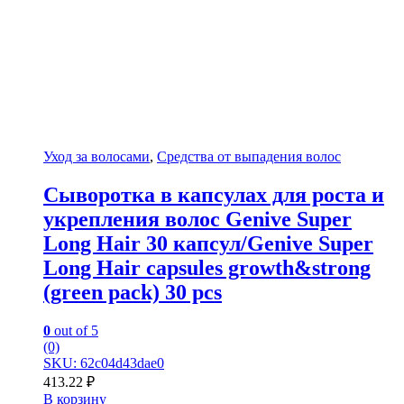
Уход за волосами
,
Средства от выпадения волос
Сыворотка в капсулах для роста и
укрепления волос Genive Super
Long Hair 30 капсул/Genive Super
Long Hair capsules growth&strong
(green pack) 30 pcs
0
out of 5
(0)
SKU: 62c04d43dae0
413.22
₽
В корзину