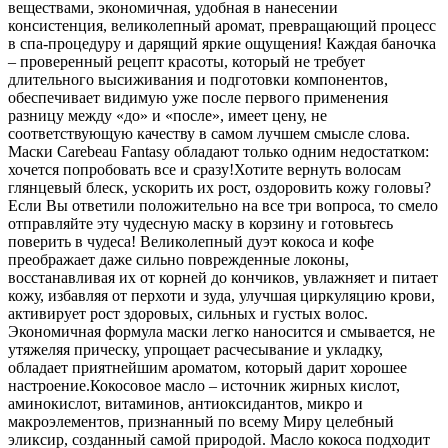
веществами, экономичная, удобная в нанесении
консистенция, великолепный аромат, превращающий процесс
в спа-процедуру и дарящий яркие ощущения! Каждая баночка
– проверенный рецепт красоты, который не требует
длительного высиживания и подготовки компонентов,
обеспечивает видимую уже после первого применения
разницу между «до» и «после», имеет цену, не
соответствующую качеству в самом лучшем смысле слова.
Маски Carebeau Fantasy обладают только одним недостатком:
хочется попробовать все и сразу!Хотите вернуть волосам
глянцевый блеск, ускорить их рост, оздоровить кожу головы?
Если Вы ответили положительно на все три вопроса, то смело
отправляйте эту чудесную маску в корзину и готовьтесь
поверить в чудеса! Великолепный дуэт кокоса и кофе
преображает даже сильно поврежденные локоны,
восстанавливая их от корней до кончиков, увлажняет и питает
кожу, избавляя от перхоти и зуда, улучшая циркуляцию крови,
активирует рост здоровых, сильных и густых волос.
Экономичная формула маски легко наносится и смывается, не
утяжеляя прическу, упрощает расчесывание и укладку,
обладает приятнейшим ароматом, который дарит хорошее
настроение.Кокосовое масло – источник жирных кислот,
аминокислот, витаминов, антиоксидантов, микро и
макроэлементов, признанный по всему Миру целебный
эликсир, созданный самой природой. Масло кокоса подходит