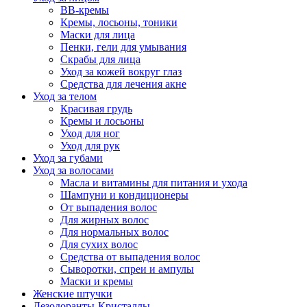
BB-кремы
Кремы, лосьоны, тоники
Маски для лица
Пенки, гели для умывания
Скрабы для лица
Уход за кожей вокруг глаз
Средства для лечения акне
Уход за телом
Красивая грудь
Кремы и лосьоны
Уход для ног
Уход для рук
Уход за губами
Уход за волосами
Масла и витамины для питания и ухода
Шампуни и кондиционеры
От выпадения волос
Для жирных волос
Для нормальных волос
Для сухих волос
Средства от выпадения волос
Сыворотки, спреи и ампулы
Маски и кремы
Женские штучки
Дезодоранты-Кристаллы