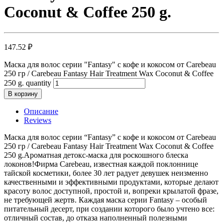
Coconut & Coffee 250 g.
147.52
₽
Маска для волос серии "Fantasy" с кофе и кокосом от Carebeau
250 гр / Carebeau Fantasy Hair Treatment Wax Coconut & Coffee
250 g. quantity
В корзину
Описание
Reviews
Маска для волос серии “Fantasy” с кофе и кокосом от Carebeau
250 гр / Carebeau Fantasy Hair Treatment Wax Coconut & Coffee
250 g.Ароматная детокс-маска для роскошного блеска
локонов!Фирма Carebeau, известная каждой поклоннице
тайской косметики, более 30 лет радует девушек неизменно
качественными и эффективными продуктами, которые делают
красоту волос доступной, простой и, вопреки крылатой фразе,
не требующей жертв. Каждая маска серии Fantasy – особый
питательный десерт, при создании которого было учтено все:
отличный состав, до отказа наполненный полезными