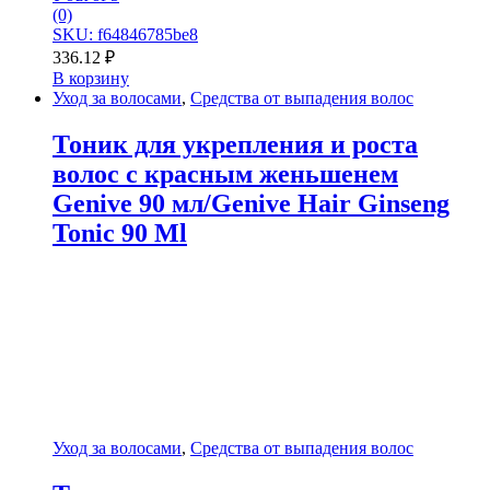
(0)
SKU: f64846785be8
336.12
₽
В корзину
Уход за волосами
,
Средства от выпадения волос
Тоник для укрепления и роста
волос с красным женьшенем
Genive 90 мл/Genive Hair Ginseng
Tonic 90 Ml
Уход за волосами
,
Средства от выпадения волос