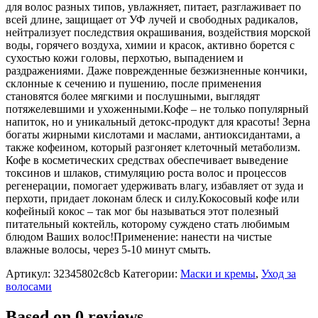
для волос разных типов, увлажняет, питает, разглаживает по
всей длине, защищает от УФ лучей и свободных радикалов,
нейтрализует последствия окрашивания, воздействия морской
воды, горячего воздуха, химии и красок, активно борется с
сухостью кожи головы, перхотью, выпадением и
раздражениями. Даже поврежденные безжизненные кончики,
склонные к сечению и пушению, после применения
становятся более мягкими и послушными, выглядят
потяжелевшими и ухоженными.Кофе – не только популярный
напиток, но и уникальный детокс-продукт для красоты! Зерна
богаты жирными кислотами и маслами, антиоксидантами, а
также кофеином, который разгоняет клеточный метаболизм.
Кофе в косметических средствах обеспечивает выведение
токсинов и шлаков, стимуляцию роста волос и процессов
регенерации, помогает удерживать влагу, избавляет от зуда и
перхоти, придает локонам блеск и силу.Кокосовый кофе или
кофейный кокос – так мог бы называться этот полезный
питательный коктейль, которому суждено стать любимым
блюдом Ваших волос!Применение: нанести на чистые
влажные волосы, через 5-10 минут смыть.
Артикул:
32345802c8cb
Категории:
Маски и кремы
,
Уход за
волосами
Based on 0 reviews