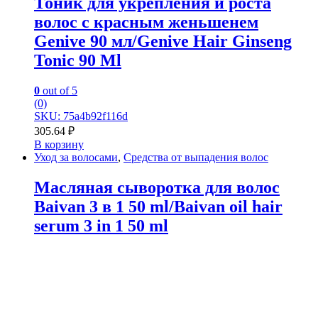
Тоник для укрепления и роста
волос с красным женьшенем
Genive 90 мл/Genive Hair Ginseng
Tonic 90 Ml
0
out of 5
(0)
SKU: 75a4b92f116d
305.64
₽
В корзину
Уход за волосами
,
Средства от выпадения волос
Масляная сыворотка для волос
Baivan 3 в 1 50 ml/Baivan oil hair
serum 3 in 1 50 ml