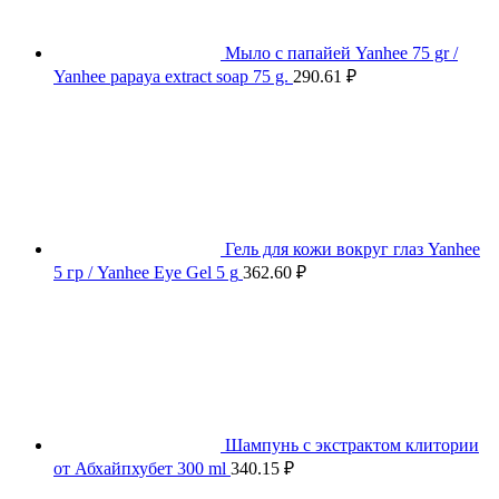
Мыло с папайей Yanhee 75 gr /
Yanhee papaya extract soap 75 g.
290.61
₽
Гель для кожи вокруг глаз Yanhee
5 гр / Yanhee Eye Gel 5 g
362.60
₽
Шампунь с экстрактом клитории
от Абхайпхубет 300 ml
340.15
₽