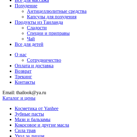
Все для массажа
Похудение
Антицеллюлитные средства
Капсулы для похудения
Продукты из Таиланда
Сладости
Специи и приправы
Чай
Все для детей
О нас
Сотрудничество
Оплата и доставка
Возврат
Трекинг
Контакты
Email: thailook@ya.ru
Каталог и цены
Косметика от Yanhee
Зубные пасты
Мази и бальзамы
Кокосовое и другие масла
Сила трав
Уход за лицом