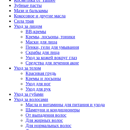
Косметика от Yanhee
Зубные пасты
Мази и бальзамы
Кокосовое и другие масла
Сила трав
Уход за лицом
BB-кремы
Кремы, лосьоны, тоники
Маски для лица
Пенки, гели для умывания
Скрабы для лица
Уход за кожей вокруг глаз
Средства для лечения акне
Уход за телом
Красивая грудь
Кремы и лосьоны
Уход для ног
Уход для рук
Уход за губами
Уход за волосами
Масла и витамины для питания и ухода
Шампуни и кондиционеры
От выпадения волос
Для жирных волос
Для нормальных волос