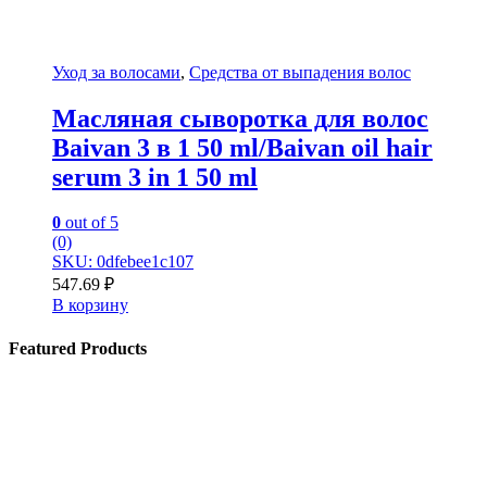
Уход за волосами
,
Средства от выпадения волос
Масляная сыворотка для волос
Baivan 3 в 1 50 ml/Baivan oil hair
serum 3 in 1 50 ml
0
out of 5
(0)
SKU: 0dfebee1c107
547.69
₽
В корзину
Featured Products