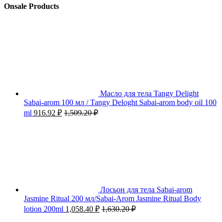
Onsale Products
Масло для тела Tangy Delight
Sabai-arom 100 мл / Tangy Deloght Sabai-arom body oil 100
ml
916.92
₽
1,509.20
₽
Лосьон для тела Sabai-arom
Jasmine Ritual 200 мл/Sabai-Arom Jasmine Ritual Body
lotion 200ml
1,058.40
₽
1,630.20
₽