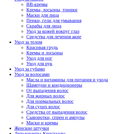
BB-кремы
Кремы, лосьоны, тоники
Маски для лица
Пенки, гели для умывания
Скрабы для лица
Уход за кожей вокруг глаз
Средства для лечения акне
Уход за телом
Красивая грудь
Кремы и лосьоны
Уход для ног
Уход для рук
Уход за губами
Уход за волосами
Масла и витамины для питания и ухода
Шампуни и кондиционеры
От выпадения волос
Для жирных волос
Для нормальных волос
Для сухих волос
Средства от выпадения волос
Сыворотки, спреи и ампулы
Маски и кремы
Женские штучки
Дезодоранты-Кристаллы