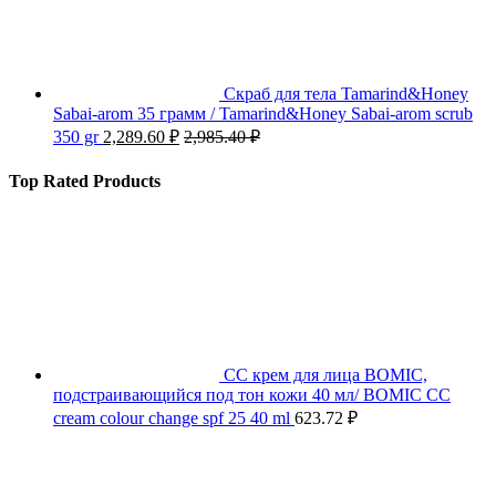
Скраб для тела Tamarind&Honey
Sabai-arom 35 грамм / Tamarind&Honey Sabai-arom scrub
350 gr
2,289.60
₽
2,985.40
₽
Top Rated Products
СС крем для лица BOMIC,
подстраивающийся под тон кожи 40 мл/ BOMIC CC
cream colour change spf 25 40 ml
623.72
₽