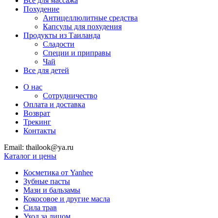
Все для массажа
Похудение
Антицеллюлитные средства
Капсулы для похудения
Продукты из Таиланда
Сладости
Специи и приправы
Чай
Все для детей
О нас
Сотрудничество
Оплата и доставка
Возврат
Трекинг
Контакты
Email: thailook@ya.ru
Каталог и цены
Косметика от Yanhee
Зубные пасты
Мази и бальзамы
Кокосовое и другие масла
Сила трав
Уход за лицом