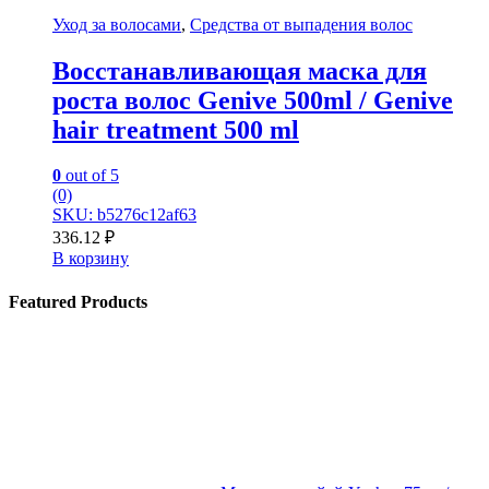
Уход за волосами
,
Средства от выпадения волос
Восстанавливающая маска для
роста волос Genive 500ml / Genive
hair treatment 500 ml
0
out of 5
(0)
SKU: b5276c12af63
336.12
₽
В корзину
Featured Products