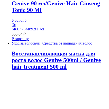
Genive 90 мл/Genive Hair Ginseng
Tonic 90 Ml
0
out of 5
(0)
SKU: 75a4b92f116d
305.64
₽
В корзину
Уход за волосами
,
Средства от выпадения волос
Восстанавливающая маска для
роста волос Genive 500ml / Genive
hair treatment 500 ml