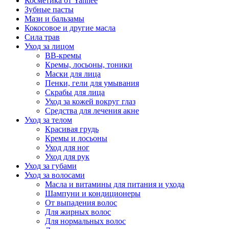
Косметика от Yanhee
Зубные пасты
Мази и бальзамы
Кокосовое и другие масла
Сила трав
Уход за лицом
BB-кремы
Кремы, лосьоны, тоники
Маски для лица
Пенки, гели для умывания
Скрабы для лица
Уход за кожей вокруг глаз
Средства для лечения акне
Уход за телом
Красивая грудь
Кремы и лосьоны
Уход для ног
Уход для рук
Уход за губами
Уход за волосами
Масла и витамины для питания и ухода
Шампуни и кондиционеры
От выпадения волос
Для жирных волос
Для нормальных волос