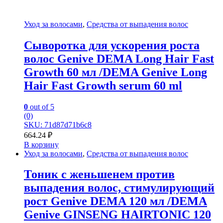
Уход за волосами
,
Средства от выпадения волос
Сыворотка для ускорения роста
волос Genive DEMA Long Hair Fast
Growth 60 мл /DEMA Genive Long
Hair Fast Growth serum 60 ml
0
out of 5
(0)
SKU: 71d87d71b6c8
664.24
₽
В корзину
Уход за волосами
,
Средства от выпадения волос
Тоник с женьшенем против
выпадения волос, стимулирующий
рост Genive DEMA 120 мл /DEMA
Genive GINSENG HAIRTONIC 120