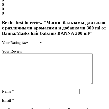
0
0
0
0
Be the first to review “Маски- бальзамы для волос
с различными ароматами и добавками 300 ml от
Banna/Masks hair balsams BANNA 300 ml/”
Your Rating
Your Review
Name
*
Email
*