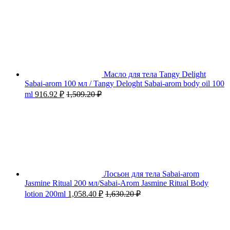
Масло для тела Tangy Delight
Sabai-arom 100 мл / Tangy Deloght Sabai-arom body oil 100
ml
916.92
₽
1,509.20
₽
Лосьон для тела Sabai-arom
Jasmine Ritual 200 мл/Sabai-Arom Jasmine Ritual Body
lotion 200ml
1,058.40
₽
1,630.20
₽