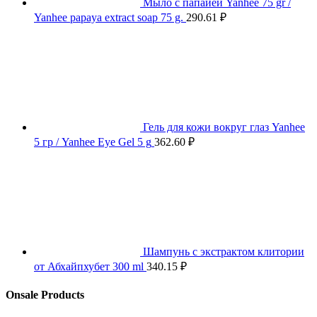
Мыло с папайей Yanhee 75 gr /
Yanhee papaya extract soap 75 g.
290.61
₽
Гель для кожи вокруг глаз Yanhee
5 гр / Yanhee Eye Gel 5 g
362.60
₽
Шампунь с экстрактом клитории
от Абхайпхубет 300 ml
340.15
₽
Onsale Products