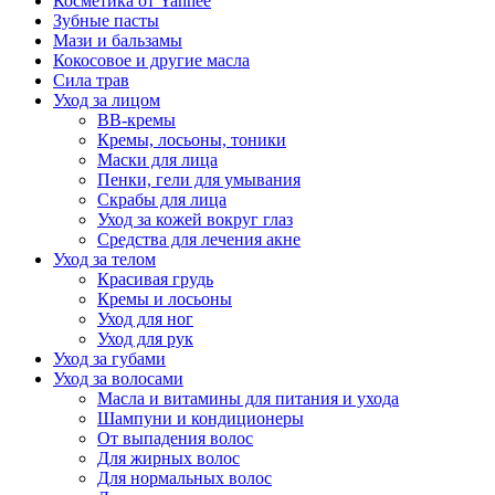
Косметика от Yanhee
Зубные пасты
Мази и бальзамы
Кокосовое и другие масла
Сила трав
Уход за лицом
BB-кремы
Кремы, лосьоны, тоники
Маски для лица
Пенки, гели для умывания
Скрабы для лица
Уход за кожей вокруг глаз
Средства для лечения акне
Уход за телом
Красивая грудь
Кремы и лосьоны
Уход для ног
Уход для рук
Уход за губами
Уход за волосами
Масла и витамины для питания и ухода
Шампуни и кондиционеры
От выпадения волос
Для жирных волос
Для нормальных волос