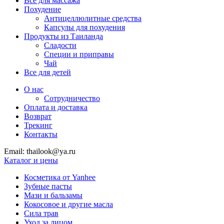
Все для массажа
Похудение
Антицеллюлитные средства
Капсулы для похудения
Продукты из Таиланда
Сладости
Специи и приправы
Чай
Все для детей
О нас
Сотрудничество
Оплата и доставка
Возврат
Трекинг
Контакты
Email: thailook@ya.ru
Каталог и цены
Косметика от Yanhee
Зубные пасты
Мази и бальзамы
Кокосовое и другие масла
Сила трав
Уход за лицом