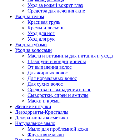
Уход за кожей вокруг глаз
Средства для лечения акне
Уход за телом
Красивая грудь
Кремы и лосьоны
Уход для ног
Уход для рук
Уход за губами
Уход за волосами
Масла и витамины для питания и ухода
Шампуни и кондиционеры
От выпадения волос
Для жирных волос
Для нормальных волос
Для сухих волос
Средства от выпадения волос
Сыворотки, спреи и ампулы
Маски и кремы
Женские штучки
Дезодоранты-Кристаллы
Декоративная косметика
Натуральное мыло
Мыло для проблемной кожи
Фруктовое мыло