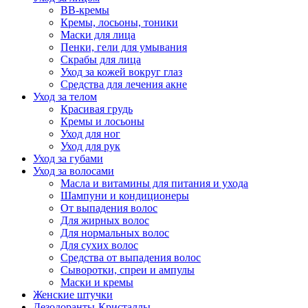
BB-кремы
Кремы, лосьоны, тоники
Маски для лица
Пенки, гели для умывания
Скрабы для лица
Уход за кожей вокруг глаз
Средства для лечения акне
Уход за телом
Красивая грудь
Кремы и лосьоны
Уход для ног
Уход для рук
Уход за губами
Уход за волосами
Масла и витамины для питания и ухода
Шампуни и кондиционеры
От выпадения волос
Для жирных волос
Для нормальных волос
Для сухих волос
Средства от выпадения волос
Сыворотки, спреи и ампулы
Маски и кремы
Женские штучки
Дезодоранты-Кристаллы