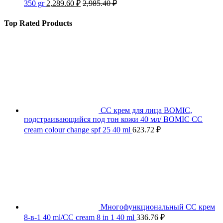
350 gr
2,289.60
₽
2,985.40
₽
Top Rated Products
СС крем для лица BOMIC,
подстраивающийся под тон кожи 40 мл/ BOMIC CC
cream colour change spf 25 40 ml
623.72
₽
Многофункциональный СС крем
8-в-1 40 ml/CC cream 8 in 1 40 ml
336.76
₽