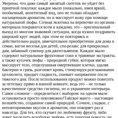
Уверены, что даже самый завзятый скептик не уйдет без
приятной покупки: каждое мыло уникально, имея яркий,
необычный, аппетитный вид, оно не только обладает
насыщенным ароматом, но и массирует кожу при помощи
натуральной люфы. Сочная экзотика на веревочке из органик-
материала понравится всем и каждому, это – оригинальный
выход из многим знакомой ситуации, когда нужно поздравить
широкий круг людей, при этом не повторяясь и
действительно радуя, замечательное приобретение для дома и
семьи, вагон веселья для детей, спа-релакс для прекрасных
дам, забавный сувенир для джентльменов. Каждое мыло
содержит натуральные фруктовые соки и травяные экстракты,
а также кусочек люфы – природной губки, которая мягко
массирует тело, отшелушивая омертвевшие клетки, удаляя
бактерии и грязь, разгоняет кровь, стимулируя разглаживание
целлюлита, придает гладкость, снимает напряжение после
тяжелого дня. После использования продукт можно повесить
за петельку прямо в ванной комнате, ведь это – не только
качественное средство гигиены, но и украшение интерьера.
Самое сложное – определиться с выбором: на одном мыле
остановиться просто невозможно!Тайское манго – настоящее
волшебство, созданное самой природой. Сочное, сладкое, с
неповторимыми вкусом и ароматом, оно покоряет раз и
навсегда. Для тех, кто скучает по любимому фрукту, либо
хочет разделить всеобщую любовь, есть хорошая новость: не