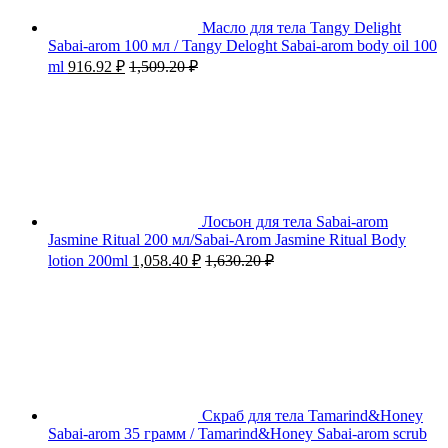
Масло для тела Tangy Delight
Sabai-arom 100 мл / Tangy Deloght Sabai-arom body oil 100
ml
916.92
₽
1,509.20
₽
Лосьон для тела Sabai-arom
Jasmine Ritual 200 мл/Sabai-Arom Jasmine Ritual Body
lotion 200ml
1,058.40
₽
1,630.20
₽
Скраб для тела Tamarind&Honey
Sabai-arom 35 грамм / Tamarind&Honey Sabai-arom scrub