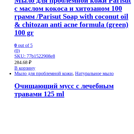
Мыло для проблемной кожи Parisut
с маслом кокоса и хитозаном 100
грамм /Parisut Soap with coconut oil
& chitozan anti acne formula (green)
100 gr
0
out of 5
(0)
SKU: 77b1522908e8
284.68
₽
В корзину
Мыло для проблемной кожи
,
Натуральное мыло
Очищающий мусс с лечебным
травами 125 ml