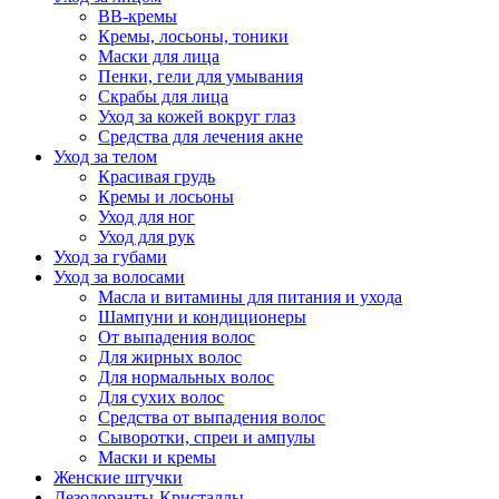
BB-кремы
Кремы, лосьоны, тоники
Маски для лица
Пенки, гели для умывания
Скрабы для лица
Уход за кожей вокруг глаз
Средства для лечения акне
Уход за телом
Красивая грудь
Кремы и лосьоны
Уход для ног
Уход для рук
Уход за губами
Уход за волосами
Масла и витамины для питания и ухода
Шампуни и кондиционеры
От выпадения волос
Для жирных волос
Для нормальных волос
Для сухих волос
Средства от выпадения волос
Сыворотки, спреи и ампулы
Маски и кремы
Женские штучки
Дезодоранты-Кристаллы