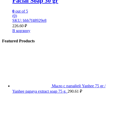
Facial Soap 30 gr
0
out of 5
(0)
SKU: bbb7f48929e8
226.60
₽
В корзину
Featured Products
Мыло с папайей Yanhee 75 gr /
Yanhee papaya extract soap 75 g.
290.61
₽