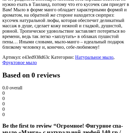
нужно ехать в Таиланд, потому что его кусочек сам приедет в
Вам! Мыло в форме манго обладает характерными формой и
ароматом, на обратной же стороне находится сюрприз:
кусочек натуральной люфы, которая обеспечит деликатный
массаж в душе, сделает кожу нежной и гладкой, душистой,
ровной. Тропическое удовольствие заставляет потеряться во
времени, ведь так легко «заплутать» в облаках пушистой
пены… Иными словами, мыло-манго – идеальный подарок
близкому человеку и, конечно, себе-любимому!
Артикул:
e43ed938d63c
Категории:
Натуральное мыло
,
Фруктовое мыло
Based on 0 reviews
0.0
overall
0
0
0
0
0
Be the first to review “Огромное! Фигурное спа-
мыло «Манго» c натуральной люфой 140 гр /