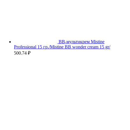
BB-мультикрем Mistine
Professional 15 гр./Mistine BB wonder cream 15 gr/
500.74
₽