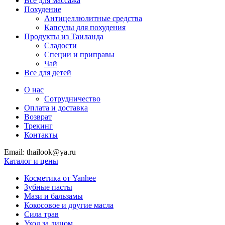
Все для массажа
Похудение
Антицеллюлитные средства
Капсулы для похудения
Продукты из Таиланда
Сладости
Специи и приправы
Чай
Все для детей
О нас
Сотрудничество
Оплата и доставка
Возврат
Трекинг
Контакты
Email: thailook@ya.ru
Каталог и цены
Косметика от Yanhee
Зубные пасты
Мази и бальзамы
Кокосовое и другие масла
Сила трав
Уход за лицом