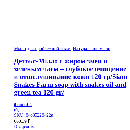
Мыло для проблемной кожи
,
Натуральное мыло
Детокс-Мыло с жиром змеи и
зеленым чаем – глубокое очищение
и отшелушивание кожи 120 гр/Siam
Snakes Farm soap with snakes oil and
green tea 120 gr/
0
out of 5
(0)
SKU: 84a85228422a
660.39
₽
В корзину