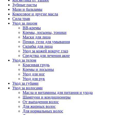
Косметика от Yanhee
Зубные пасты
Мази и бальзамы
Кокосовое и другие масла
Сила трав
Уход за лицом
BB-кремы
Кремы, лосьоны, тоники
Маски для лица
Пенки, гели для умывания
Скрабы для лица
Уход за кожей вокруг глаз
Средства для лечения акне
Уход за телом
Красивая грудь
Кремы и лосьоны
Уход для ног
Уход для рук
Уход за губами
Уход за волосами
Масла и витамины для питания и ухода
Шампуни и кондиционеры
От выпадения волос
Для жирных волос
Для нормальных волос