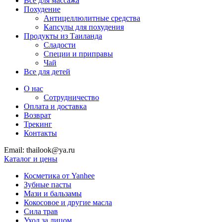
Все для массажа
Похудение
Антицеллюлитные средства
Капсулы для похудения
Продукты из Таиланда
Сладости
Специи и приправы
Чай
Все для детей
О нас
Сотрудничество
Оплата и доставка
Возврат
Трекинг
Контакты
Email: thailook@ya.ru
Каталог и цены
Косметика от Yanhee
Зубные пасты
Мази и бальзамы
Кокосовое и другие масла
Сила трав
Уход за лицом