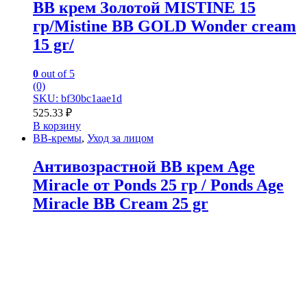
BB крем Золотой MISTINE 15
гр/Mistine BB GOLD Wonder cream
15 gr/
0
out of 5
(0)
SKU: bf30bc1aae1d
525.33
₽
В корзину
BB-кремы
,
Уход за лицом
Антивозрастной ВВ крем Age
Miracle от Ponds 25 гр / Ponds Age
Miracle BB Cream 25 gr