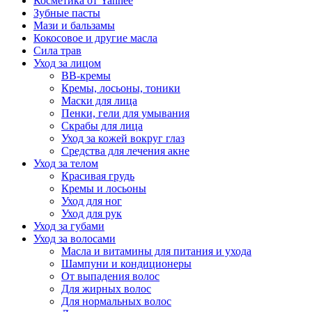
Косметика от Yanhee
Зубные пасты
Мази и бальзамы
Кокосовое и другие масла
Сила трав
Уход за лицом
BB-кремы
Кремы, лосьоны, тоники
Маски для лица
Пенки, гели для умывания
Скрабы для лица
Уход за кожей вокруг глаз
Средства для лечения акне
Уход за телом
Красивая грудь
Кремы и лосьоны
Уход для ног
Уход для рук
Уход за губами
Уход за волосами
Масла и витамины для питания и ухода
Шампуни и кондиционеры
От выпадения волос
Для жирных волос
Для нормальных волос