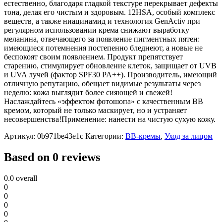
естественно, благодаря гладкой текстуре перекрывает дефекты
тона, делая его чистым и здоровым. 12HSA, особый комплекс
веществ, а также ниацинамид и технология GenActiv при
регулярном использовании крема снижают выработку
меланина, отвечающего за появление пигментных пятен:
имеющиеся потемнения постепенно бледнеют, а новые не
беспокоят своим появлением. Продукт препятствует
старению, стимулирует обновление клеток, защищает от UVB
и UVA лучей (фактор SPF30 PA++). Производитель, имеющий
отличную репутацию, обещает видимые результаты через
неделю: кожа выглядит более сияющей и свежей!
Наслаждайтесь «эффектом фотошопа» с качественным ВВ
кремом, который не только маскирует, но и устраняет
несовершенства!Применение: нанести на чистую сухую кожу.
Артикул:
0b971be43e1c
Категории:
BB-кремы
,
Уход за лицом
Based on 0 reviews
0.0
overall
0
0
0
0