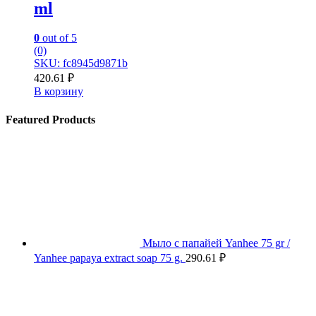
ml
0
out of 5
(0)
SKU: fc8945d9871b
420.61
₽
В корзину
Featured Products
Мыло с папайей Yanhee 75 gr /
Yanhee papaya extract soap 75 g.
290.61
₽