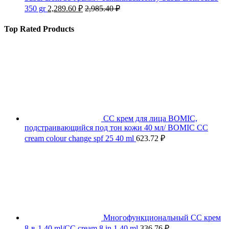
350 gr
2,289.60
₽
2,985.40
₽
Top Rated Products
СС крем для лица BOMIC,
подстраивающийся под тон кожи 40 мл/ BOMIC CC
cream colour change spf 25 40 ml
623.72
₽
Многофункциональный СС крем
8-в-1 40 ml/CC cream 8 in 1 40 ml
336.76
₽