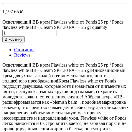
1,197.65
₽
Осветляющий ВВ крем Flawless white от Ponds 25 гр / Ponds
flawless white BB+ Cream SPF 30 PA++ 25 gr quantity
В корзину
Описание
Reviews
Осветляющий ВВ крем Flawless white от Ponds 25 гр / Ponds
flawless white BB+ Cream SPF 30 PA++ 25 grИнновационный
крем для ухода за кожей и ее моментального, почти
волшебного преображения!Крем Flawless white от Ponds
подходит девушкам, которые хотя избавиться от пигментных
пятен, веснушек, темных кругов под глазами, сохранить
молодость кожи и естественное сияние! Аббревиатура «ВВ»
расшифровывается как «blemish balm», подобная маркировка
означает, что средство совмещает в себе сразу два уникальных
направления работы: моментальную маскировку
несовершенств и направленный уход. Flawless white от Ponds
легко наносится и быстро впитывается, не забивая поры и не
провоцируя появления жирного блеска, он смотрится