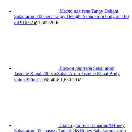
Масло для тела Tangy Delight
Sabai-arom 100 мл / Tangy Deloght Sabai-arom body oil 100
ml
916.92
₽
1,509.20
₽
Лосьон для тела Sabai-arom
Jasmine Ritual 200 мл/Sabai-Arom Jasmine Ritual Body
lotion 200ml
1,058.40
₽
1,630.20
₽
Скраб для тела Tamarind&Honey
Sabai-arom 35 грамм / Tamarind&Honey Sabai-arom scrub