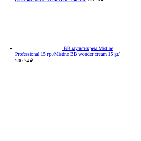
BB-мультикрем Mistine
Professional 15 гр./Mistine BB wonder cream 15 gr/
500.74
₽