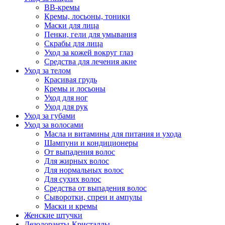
BB-кремы
Кремы, лосьоны, тоники
Маски для лица
Пенки, гели для умывания
Скрабы для лица
Уход за кожей вокруг глаз
Средства для лечения акне
Уход за телом
Красивая грудь
Кремы и лосьоны
Уход для ног
Уход для рук
Уход за губами
Уход за волосами
Масла и витамины для питания и ухода
Шампуни и кондиционеры
От выпадения волос
Для жирных волос
Для нормальных волос
Для сухих волос
Средства от выпадения волос
Сыворотки, спреи и ампулы
Маски и кремы
Женские штучки
Дезодоранты-Кристаллы