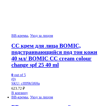
BB-кремы
,
Уход за лицом
СС крем для лица BOMIC,
подстраивающийся под тон кожи
40 мл/ BOMIC CC cream colour
change spf 25 40 ml
0
out of 5
(0)
SKU: cffff9b5f69a
623.72
₽
В корзину
BB-кремы
,
Уход за лицом