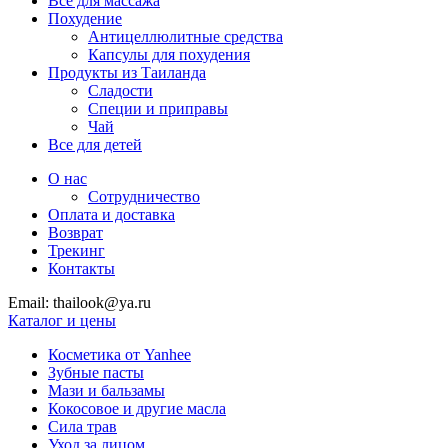
Все для массажа
Похудение
Антицеллюлитные средства
Капсулы для похудения
Продукты из Таиланда
Сладости
Специи и приправы
Чай
Все для детей
О нас
Сотрудничество
Оплата и доставка
Возврат
Трекинг
Контакты
Email: thailook@ya.ru
Каталог и цены
Косметика от Yanhee
Зубные пасты
Мази и бальзамы
Кокосовое и другие масла
Сила трав
Уход за лицом