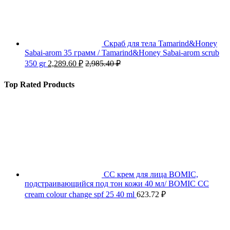
Скраб для тела Tamarind&Honey
Sabai-arom 35 грамм / Tamarind&Honey Sabai-arom scrub
350 gr
2,289.60
₽
2,985.40
₽
Top Rated Products
СС крем для лица BOMIC,
подстраивающийся под тон кожи 40 мл/ BOMIC CC
cream colour change spf 25 40 ml
623.72
₽