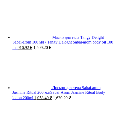
Масло для тела Tangy Delight
Sabai-arom 100 мл / Tangy Deloght Sabai-arom body oil 100
ml
916.92
₽
1,509.20
₽
Лосьон для тела Sabai-arom
Jasmine Ritual 200 мл/Sabai-Arom Jasmine Ritual Body
lotion 200ml
1,058.40
₽
1,630.20
₽