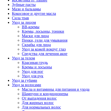
Косметика от Yanhee
Зубные пасты
Мази и бальзамы
Кокосовое и другие масла
Сила трав
Уход за лицом
BB-кремы
Кремы, лосьоны, тоники
Маски для лица
Пенки, гели для умывания
Скрабы для лица
Уход за кожей вокруг глаз
Средства для лечения акне
Уход за телом
Красивая грудь
Кремы и лосьоны
Уход для ног
Уход для рук
Уход за губами
Уход за волосами
Масла и витамины для питания и ухода
Шампуни и кондиционеры
От выпадения волос
Для жирных волос
Для нормальных волос