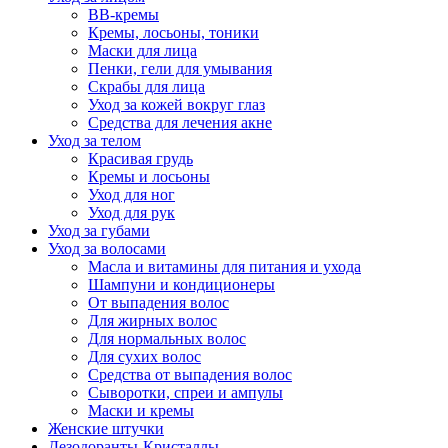
BB-кремы
Кремы, лосьоны, тоники
Маски для лица
Пенки, гели для умывания
Скрабы для лица
Уход за кожей вокруг глаз
Средства для лечения акне
Уход за телом
Красивая грудь
Кремы и лосьоны
Уход для ног
Уход для рук
Уход за губами
Уход за волосами
Масла и витамины для питания и ухода
Шампуни и кондиционеры
От выпадения волос
Для жирных волос
Для нормальных волос
Для сухих волос
Средства от выпадения волос
Сыворотки, спреи и ампулы
Маски и кремы
Женские штучки
Дезодоранты-Кристаллы