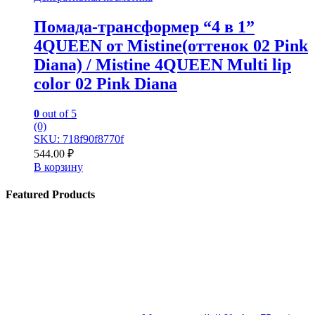
Помада-трансформер “4 в 1”
4QUEEN от Mistine(оттенок 02 Pink
Diana) / Mistine 4QUEEN Multi lip
color 02 Pink Diana
0
out of 5
(0)
SKU: 718f90f8770f
544.00
₽
В корзину
Featured Products