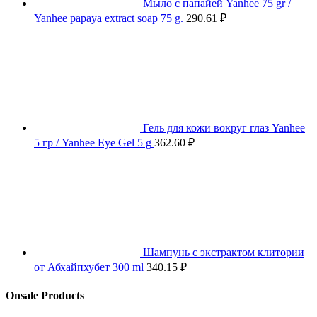
Мыло с папайей Yanhee 75 gr /
Yanhee papaya extract soap 75 g.
290.61
₽
Гель для кожи вокруг глаз Yanhee
5 гр / Yanhee Eye Gel 5 g
362.60
₽
Шампунь с экстрактом клитории
от Абхайпхубет 300 ml
340.15
₽
Onsale Products