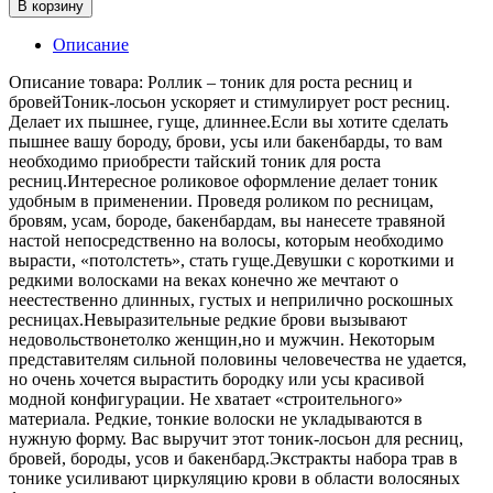
В корзину
Описание
Описание товара: Роллик – тоник для роста ресниц и
бровейТоник-лосьон ускоряет и стимулирует рост ресниц.
Делает их пышнее, гуще, длиннее.Если вы хотите сделать
пышнее вашу бороду, брови, усы или бакенбарды, то вам
необходимо приобрести тайский тоник для роста
ресниц.Интересное роликовое оформление делает тоник
удобным в применении. Проведя роликом по ресницам,
бровям, усам, бороде, бакенбардам, вы нанесете травяной
настой непосредственно на волосы, которым необходимо
вырасти, «потолстеть», стать гуще.Девушки с короткими и
редкими волосками на веках конечно же мечтают о
неестественно длинных, густых и неприлично роскошных
ресницах.Невыразительные редкие брови вызывают
недовольствонетолко женщин,но и мужчин. Некоторым
представителям сильной половины человечества не удается,
но очень хочется вырастить бородку или усы красивой
модной конфигурации. Не хватает «строительного»
материала. Редкие, тонкие волоски не укладываются в
нужную форму. Вас выручит этот тоник-лосьон для ресниц,
бровей, бороды, усов и бакенбард.Экстракты набора трав в
тонике усиливают циркуляцию крови в области волосяных