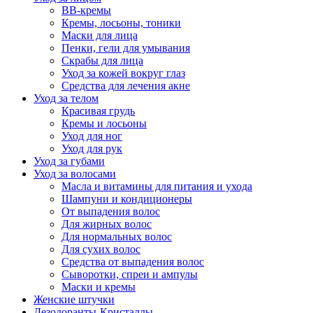
BB-кремы
Кремы, лосьоны, тоники
Маски для лица
Пенки, гели для умывания
Скрабы для лица
Уход за кожей вокруг глаз
Средства для лечения акне
Уход за телом
Красивая грудь
Кремы и лосьоны
Уход для ног
Уход для рук
Уход за губами
Уход за волосами
Масла и витамины для питания и ухода
Шампуни и кондиционеры
От выпадения волос
Для жирных волос
Для нормальных волос
Для сухих волос
Средства от выпадения волос
Сыворотки, спреи и ампулы
Маски и кремы
Женские штучки
Дезодоранты-Кристаллы