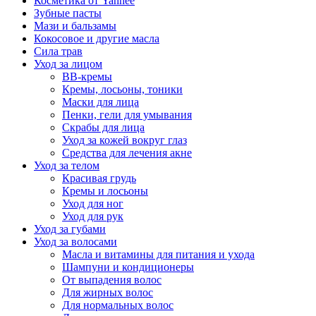
Косметика от Yanhee
Зубные пасты
Мази и бальзамы
Кокосовое и другие масла
Сила трав
Уход за лицом
BB-кремы
Кремы, лосьоны, тоники
Маски для лица
Пенки, гели для умывания
Скрабы для лица
Уход за кожей вокруг глаз
Средства для лечения акне
Уход за телом
Красивая грудь
Кремы и лосьоны
Уход для ног
Уход для рук
Уход за губами
Уход за волосами
Масла и витамины для питания и ухода
Шампуни и кондиционеры
От выпадения волос
Для жирных волос
Для нормальных волос