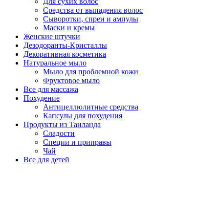
Для сухих волос
Средства от выпадения волос
Сыворотки, спреи и ампулы
Маски и кремы
Женские штучки
Дезодоранты-Кристаллы
Декоративная косметика
Натуральное мыло
Мыло для проблемной кожи
Фруктовое мыло
Все для массажа
Похудение
Антицеллюлитные средства
Капсулы для похудения
Продукты из Таиланда
Сладости
Специи и приправы
Чай
Все для детей