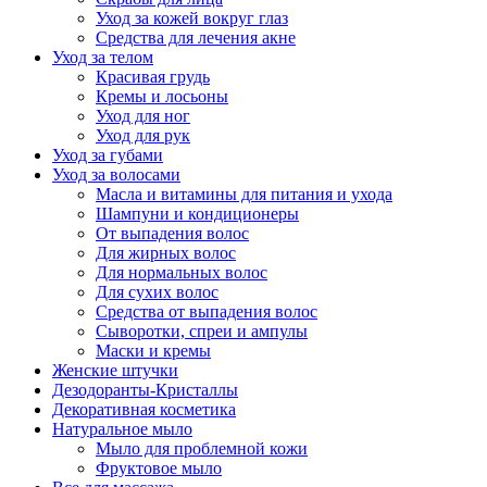
Уход за кожей вокруг глаз
Средства для лечения акне
Уход за телом
Красивая грудь
Кремы и лосьоны
Уход для ног
Уход для рук
Уход за губами
Уход за волосами
Масла и витамины для питания и ухода
Шампуни и кондиционеры
От выпадения волос
Для жирных волос
Для нормальных волос
Для сухих волос
Средства от выпадения волос
Сыворотки, спреи и ампулы
Маски и кремы
Женские штучки
Дезодоранты-Кристаллы
Декоративная косметика
Натуральное мыло
Мыло для проблемной кожи
Фруктовое мыло