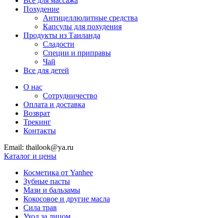
Все для массажа
Похудение
Антицеллюлитные средства
Капсулы для похудения
Продукты из Таиланда
Сладости
Специи и приправы
Чай
Все для детей
О нас
Сотрудничество
Оплата и доставка
Возврат
Трекинг
Контакты
Email: thailook@ya.ru
Каталог и цены
Косметика от Yanhee
Зубные пасты
Мази и бальзамы
Кокосовое и другие масла
Сила трав
Уход за лицом