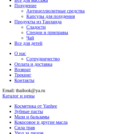
Все для массажа
Похудение
Антицеллюлитные средства
Капсулы для похудения
Продукты из Таиланда
Сладости
Специи и приправы
Чай
Все для детей
О нас
Сотрудничество
Оплата и доставка
Возврат
Трекинг
Контакты
Email: thailook@ya.ru
Каталог и цены
Косметика от Yanhee
Зубные пасты
Мази и бальзамы
Кокосовое и другие масла
Сила трав
Уход за лицом