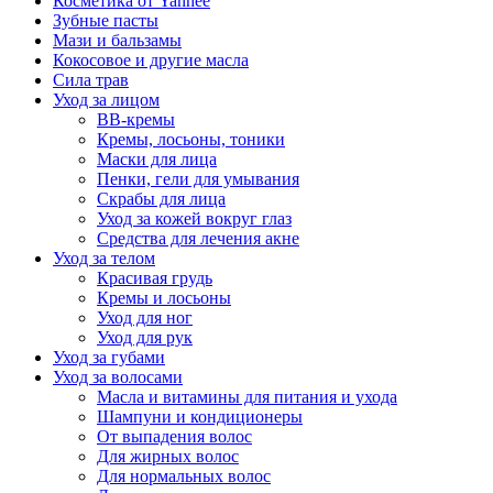
Косметика от Yanhee
Зубные пасты
Мази и бальзамы
Кокосовое и другие масла
Сила трав
Уход за лицом
BB-кремы
Кремы, лосьоны, тоники
Маски для лица
Пенки, гели для умывания
Скрабы для лица
Уход за кожей вокруг глаз
Средства для лечения акне
Уход за телом
Красивая грудь
Кремы и лосьоны
Уход для ног
Уход для рук
Уход за губами
Уход за волосами
Масла и витамины для питания и ухода
Шампуни и кондиционеры
От выпадения волос
Для жирных волос
Для нормальных волос