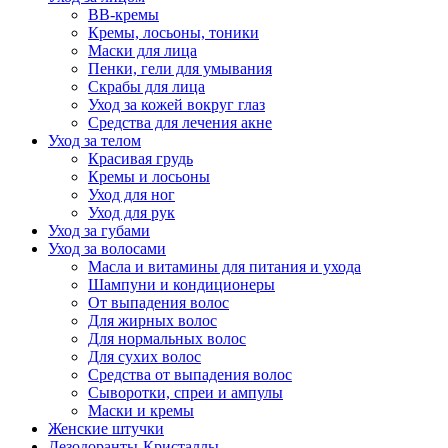
BB-кремы
Кремы, лосьоны, тоники
Маски для лица
Пенки, гели для умывания
Скрабы для лица
Уход за кожей вокруг глаз
Средства для лечения акне
Уход за телом
Красивая грудь
Кремы и лосьоны
Уход для ног
Уход для рук
Уход за губами
Уход за волосами
Масла и витамины для питания и ухода
Шампуни и кондиционеры
От выпадения волос
Для жирных волос
Для нормальных волос
Для сухих волос
Средства от выпадения волос
Сыворотки, спреи и ампулы
Маски и кремы
Женские штучки
Дезодоранты-Кристаллы