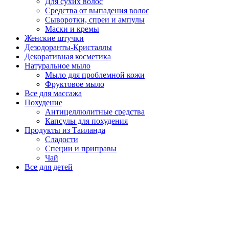
Для сухих волос
Средства от выпадения волос
Сыворотки, спреи и ампулы
Маски и кремы
Женские штучки
Дезодоранты-Кристаллы
Декоративная косметика
Натуральное мыло
Мыло для проблемной кожи
Фруктовое мыло
Все для массажа
Похудение
Антицеллюлитные средства
Капсулы для похудения
Продукты из Таиланда
Сладости
Специи и приправы
Чай
Все для детей