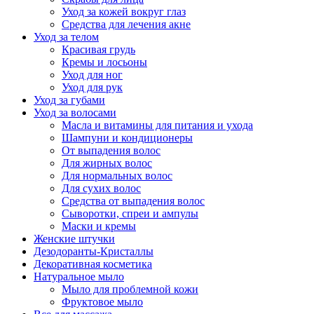
Уход за кожей вокруг глаз
Средства для лечения акне
Уход за телом
Красивая грудь
Кремы и лосьоны
Уход для ног
Уход для рук
Уход за губами
Уход за волосами
Масла и витамины для питания и ухода
Шампуни и кондиционеры
От выпадения волос
Для жирных волос
Для нормальных волос
Для сухих волос
Средства от выпадения волос
Сыворотки, спреи и ампулы
Маски и кремы
Женские штучки
Дезодоранты-Кристаллы
Декоративная косметика
Натуральное мыло
Мыло для проблемной кожи
Фруктовое мыло