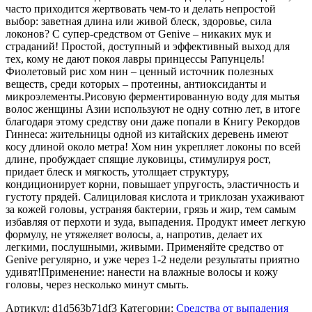
часто приходится жертвовать чем-то и делать непростой
выбор: заветная длина или живой блеск, здоровье, сила
локонов? С супер-средством от Genive – никаких мук и
страданий! Простой, доступный и эффективный выход для
тех, кому не дают покоя лавры принцессы Рапунцель!
Фиолетовый рис хом нин – ценный источник полезных
веществ, среди которых – протеины, антиоксиданты и
микроэлементы.Рисовую ферментированную воду для мытья
волос женщины Азии используют не одну сотню лет, в итоге
благодаря этому средству они даже попали в Книгу Рекордов
Гиннеса: жительницы одной из китайских деревень имеют
косу длиной около метра! Хом нин укрепляет локоны по всей
длине, пробуждает спящие луковицы, стимулируя рост,
придает блеск и мягкость, утолщает структуру,
кондиционирует корни, повышает упругость, эластичность и
густоту прядей. Салициловая кислота и триклозан ухаживают
за кожей головы, устраняя бактерии, грязь и жир, тем самым
избавляя от перхоти и зуда, выпадения. Продукт имеет легкую
формулу, не утяжеляет волосы, а, напротив, делает их
легкими, послушными, живыми. Применяйте средство от
Genive регулярно, и уже через 1-2 недели результаты приятно
удивят!Применение: нанести на влажные волосы и кожу
головы, через несколько минут смыть.
Артикул:
d1d563b71df3
Категории:
Средства от выпадения