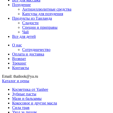
Все для массажа
Похудение
Антицеллюлитные средства
Капсулы для похудения
Продукты из Таиланда
Сладости
Специи и приправы
Чай
Все для детей
О нас
Сотрудничество
Оплата и доставка
Возврат
Трекинг
Контакты
Email: thailook@ya.ru
Каталог и цены
Косметика от Yanhee
Зубные пасты
Мази и бальзамы
Кокосовое и другие масла
Сила трав
Уход за лицом