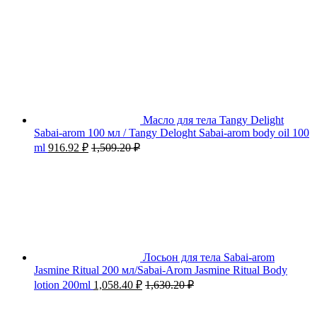
Масло для тела Tangy Delight
Sabai-arom 100 мл / Tangy Deloght Sabai-arom body oil 100
ml
916.92
₽
1,509.20
₽
Лосьон для тела Sabai-arom
Jasmine Ritual 200 мл/Sabai-Arom Jasmine Ritual Body
lotion 200ml
1,058.40
₽
1,630.20
₽