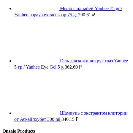
Мыло с папайей Yanhee 75 gr /
Yanhee papaya extract soap 75 g.
290.61
₽
Гель для кожи вокруг глаз Yanhee
5 гр / Yanhee Eye Gel 5 g
362.60
₽
Шампунь с экстрактом клитории
от Абхайпхубет 300 ml
340.15
₽
Onsale Products