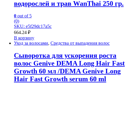
водорослей и трав WanThai 250 гр.
0
out of 5
(0)
SKU: e5f29dc17a5c
664.24
₽
В корзину
Уход за волосами
,
Средства от выпадения волос
Сыворотка для ускорения роста
волос Genive DEMA Long Hair Fast
Growth 60 мл /DEMA Genive Long
Hair Fast Growth serum 60 ml