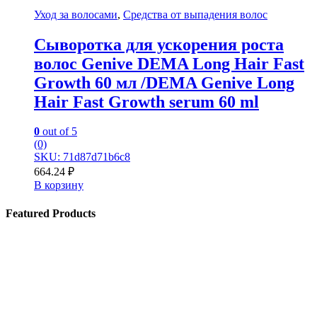
Уход за волосами
,
Средства от выпадения волос
Сыворотка для ускорения роста
волос Genive DEMA Long Hair Fast
Growth 60 мл /DEMA Genive Long
Hair Fast Growth serum 60 ml
0
out of 5
(0)
SKU: 71d87d71b6c8
664.24
₽
В корзину
Featured Products