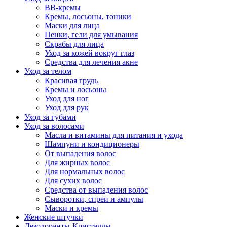
BB-кремы
Кремы, лосьоны, тоники
Маски для лица
Пенки, гели для умывания
Скрабы для лица
Уход за кожей вокруг глаз
Средства для лечения акне
Уход за телом
Красивая грудь
Кремы и лосьоны
Уход для ног
Уход для рук
Уход за губами
Уход за волосами
Масла и витамины для питания и ухода
Шампуни и кондиционеры
От выпадения волос
Для жирных волос
Для нормальных волос
Для сухих волос
Средства от выпадения волос
Сыворотки, спреи и ампулы
Маски и кремы
Женские штучки
Дезодоранты-Кристаллы