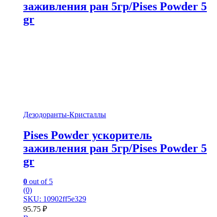
заживления ран 5гр/Pises Powder 5
gr
Дезодоранты-Кристаллы
Pises Powder ускоритель
заживления ран 5гр/Pises Powder 5
gr
0
out of 5
(0)
SKU: 10902ff5e329
95.75
₽