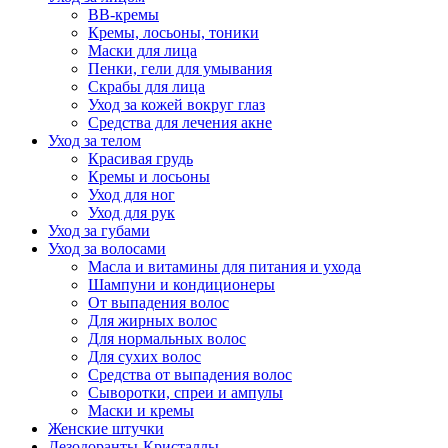
BB-кремы
Кремы, лосьоны, тоники
Маски для лица
Пенки, гели для умывания
Скрабы для лица
Уход за кожей вокруг глаз
Средства для лечения акне
Уход за телом
Красивая грудь
Кремы и лосьоны
Уход для ног
Уход для рук
Уход за губами
Уход за волосами
Масла и витамины для питания и ухода
Шампуни и кондиционеры
От выпадения волос
Для жирных волос
Для нормальных волос
Для сухих волос
Средства от выпадения волос
Сыворотки, спреи и ампулы
Маски и кремы
Женские штучки
Дезодоранты-Кристаллы