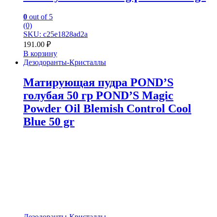
0
out of 5
(0)
SKU: c25e1828ad2a
191.00
₽
В корзину
Дезодоранты-Кристаллы
Матирующая пудра POND’S
голубая 50 гр POND’S Magic
Powder Oil Blemish Control Cool
Blue 50 gr
Дезодоранты-Кристаллы