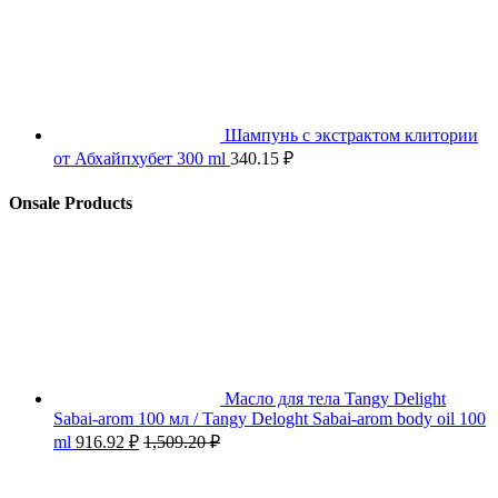
Шампунь с экстрактом клитории
от Абхайпхубет 300 ml
340.15
₽
Onsale Products
Масло для тела Tangy Delight
Sabai-arom 100 мл / Tangy Deloght Sabai-arom body oil 100
ml
916.92
₽
1,509.20
₽