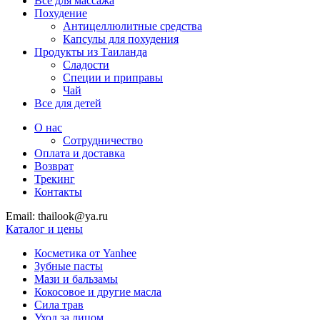
Все для массажа
Похудение
Антицеллюлитные средства
Капсулы для похудения
Продукты из Таиланда
Сладости
Специи и приправы
Чай
Все для детей
О нас
Сотрудничество
Оплата и доставка
Возврат
Трекинг
Контакты
Email: thailook@ya.ru
Каталог и цены
Косметика от Yanhee
Зубные пасты
Мази и бальзамы
Кокосовое и другие масла
Сила трав
Уход за лицом