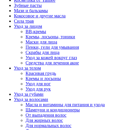
Косметика от Yanhee
Зубные пасты
Мази и бальзамы
Кокосовое и другие масла
Сила трав
Уход за лицом
BB-кремы
Кремы, лосьоны, тоники
Маски для лица
Пенки, гели для умывания
Скрабы для лица
Уход за кожей вокруг глаз
Средства для лечения акне
Уход за телом
Красивая грудь
Кремы и лосьоны
Уход для ног
Уход для рук
Уход за губами
Уход за волосами
Масла и витамины для питания и ухода
Шампуни и кондиционеры
От выпадения волос
Для жирных волос
Для нормальных волос