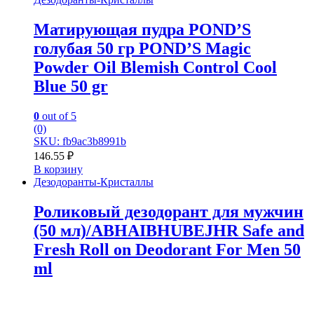
Матирующая пудра POND’S
голубая 50 гр POND’S Magic
Powder Oil Blemish Control Cool
Blue 50 gr
0
out of 5
(0)
SKU: fb9ac3b8991b
146.55
₽
В корзину
Дезодоранты-Кристаллы
Роликовый дезодорант для мужчин
(50 мл)/ABHAIBHUBEJHR Safe and
Fresh Roll on Deodorant For Men 50
ml