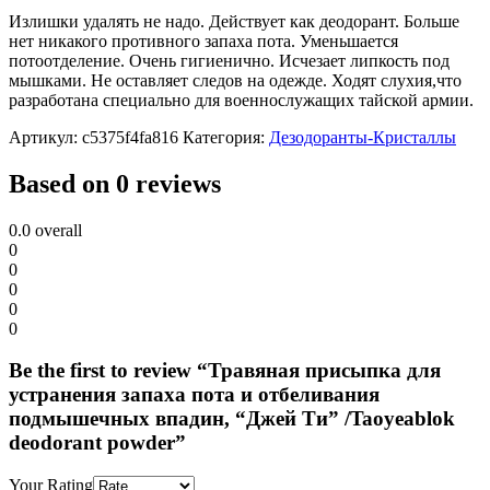
Излишки удалять не надо. Действует как деодорант. Больше
нет никакого противного запаха пота. Уменьшается
потоотделение. Очень гигиенично. Исчезает липкость под
мышками. Не оставляет следов на одежде. Ходят слухия,что
разработана специально для военнослужащих тайской армии.
Артикул:
c5375f4fa816
Категория:
Дезодоранты-Кристаллы
Based on 0 reviews
0.0
overall
0
0
0
0
0
Be the first to review “Травяная присыпка для
устранения запаха пота и отбеливания
подмышечных впадин, “Джей Ти” /Taoyeablok
deodorant powder”
Your Rating