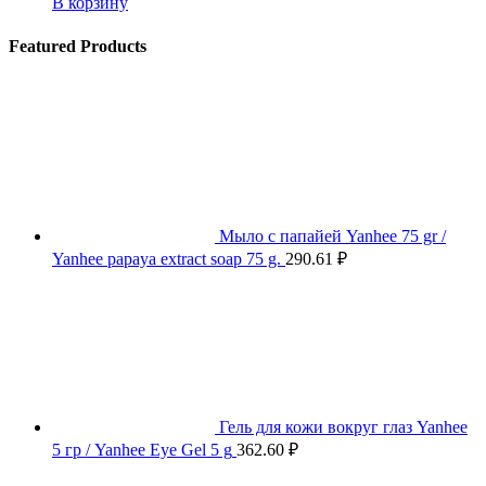
В корзину
Featured Products
Мыло с папайей Yanhee 75 gr /
Yanhee papaya extract soap 75 g.
290.61
₽
Гель для кожи вокруг глаз Yanhee
5 гр / Yanhee Eye Gel 5 g
362.60
₽